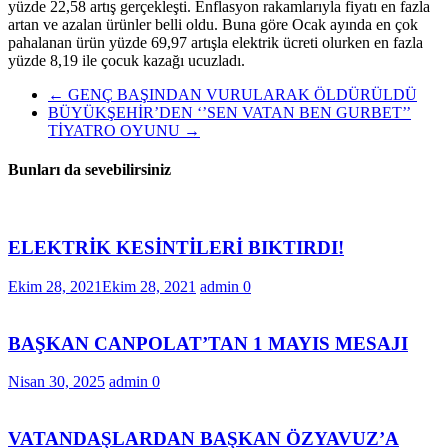
yüzde 22,58 artış gerçekleşti. Enflasyon rakamlarıyla fiyatı en fazla
artan ve azalan ürünler belli oldu. Buna göre Ocak ayında en çok
pahalanan ürün yüzde 69,97 artışla elektrik ücreti olurken en fazla
yüzde 8,19 ile çocuk kazağı ucuzladı.
←
GENÇ BAŞINDAN VURULARAK ÖLDÜRÜLDÜ
BÜYÜKŞEHİR’DEN ‘’SEN VATAN BEN GURBET’’
TİYATRO OYUNU
→
Bunları da sevebilirsiniz
ELEKTRİK KESİNTİLERİ BIKTIRDI!
Ekim 28, 2021
Ekim 28, 2021
admin
0
BAŞKAN CANPOLAT’TAN 1 MAYIS MESAJI
Nisan 30, 2025
admin
0
VATANDAŞLARDAN BAŞKAN ÖZYAVUZ’A