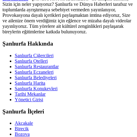
Sizin için neler yapıyoruz? Şanlıurfa ve Dünya Haberleri tarafsız ve
toplumlarda ayrıştırmaya sebebiyet vermeden yayınlanıyor,
Provokasyona dayalı içerikleri paylaşmaktan imtina ediyoruz, Size
ve ailenize önem verdiğimiz için eğlence ve mizaha dayalı videolar
yayınlıyoruz. Tüm yörelere ait kültürel zenginlikleri paylaşarak
bireylerin eğitimlerine katkıda bulunuyoruz.
Şanlıurfa Hakkında
Şanlıurfa Ciğercileri
Şanlıurfa Otelleri
Şanlıurfa Restaurantlar
Şanlıurfa Eczaneleri
Şanlıurfa Belediyeleri
Şanlıurfa Harita
Şanlıurfa Konukevleri
Tarihi Mekanlar
Yönetici Girişi
Şanlıurfa İlçeleri
Akçakale
Birecik
Bozova