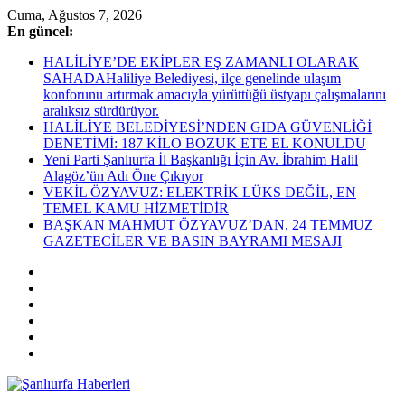
Skip
Cuma, Ağustos 7, 2026
to
En güncel:
content
HALİLİYE’DE EKİPLER EŞ ZAMANLI OLARAK
SAHADAHaliliye Belediyesi, ilçe genelinde ulaşım
konforunu artırmak amacıyla yürüttüğü üstyapı çalışmalarını
aralıksız sürdürüyor.
HALİLİYE BELEDİYESİ’NDEN GIDA GÜVENLİĞİ
DENETİMİ: 187 KİLO BOZUK ETE EL KONULDU
Yeni Parti Şanlıurfa İl Başkanlığı İçin Av. İbrahim Halil
Alagöz’ün Adı Öne Çıkıyor
VEKİL ÖZYAVUZ: ELEKTRİK LÜKS DEĞİL, EN
TEMEL KAMU HİZMETİDİR
BAŞKAN MAHMUT ÖZYAVUZ’DAN, 24 TEMMUZ
GAZETECİLER VE BASIN BAYRAMI MESAJI