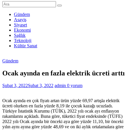
Şanlıurfa
Haberleri
Gündem
Asayiş
Son
Siyaset
Dakika
Ekonomi
Şanlıurfa
Sağlık
Haberleri
Teknoloji
Kültür Sanat
Gündem
Ocak ayında en fazla elektrik ücreti arttı
Şubat 3, 2022
Şubat 3, 2022
admin
0 yorum
Ocak ayında en çok fiyatı artan ürün yüzde 69,97 artışla elektrik
ücreti olurken en fazla yüzde 8,19 ile çocuk kazağı ucuzladı.
Türkiye İstatistik Kurumu (TÜİK), 2022 yılı ocak ayı enflasyon
rakamlarını açıkladı. Buna göre, tüketici fiyat endeksinde (TÜFE)
2022 yılı Ocak ayında bir önceki aya göre yüzde 11,10, bir önceki
yılın aynı ayına göre yüzde 48,69 ve on iki aylık ortalamalara göre