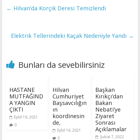
←
Hilvan’da Korçik Deresi Temizlendi
Elektrik Tellerindeki Kaçak Nedeniyle Yandı
→
Bunları da sevebilirsiniz
HASTANE
Hilvan
Başkan
MUTFAĞIND
Cumhuriyet
Kırıkçı’dan
A YANGIN
Başsavcılığın
Bakan
ÇIKTI
ın
Nebati’ye
koordinesin
Ziyaret
Eylül 19, 2021
de,
Sonrası
0
Açıklamalar
Eylül 16, 2021
Şubat 7, 2022
0