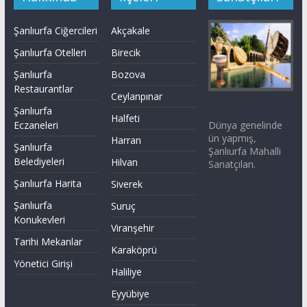
Şanlıurfa Ciğercileri
Akçakale
Şanlıurfa Otelleri
Birecik
Şanlıurfa
Bozova
Restaurantlar
Ceylanpınar
Şanlıurfa
Halfeti
Dünya genelinde
Eczaneleri
ün yapmış,
Harran
Şanlıurfa
Şanlıurfa Mahalli
Belediyeleri
Hilvan
Sanatçıları.
Şanlıurfa Harita
Siverek
Şanlıurfa
Suruç
Konukevleri
Viranşehir
Tarihi Mekanlar
Karaköprü
Yönetici Girişi
Haliliye
Eyyübiye