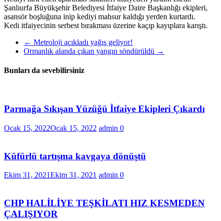
Şanlıurfa Büyükşehir Belediyesi İtfaiye Daire Başkanlığı ekipleri,
asansör boşluğuna inip kediyi mahsur kaldığı yerden kurtardı.
Kedi itfaiyecinin serbest bırakması üzerine kaçıp kayıplara karıştı.
←
Metroloji açıkladı yağış geliyor!
Ormanlık alanda çıkan yangın söndürüldü
→
Bunları da sevebilirsiniz
Parmağa Sıkışan Yüzüğü İtfaiye Ekipleri Çıkardı
Ocak 15, 2022
Ocak 15, 2022
admin
0
Küfürlü tartışma kavgaya dönüştü
Ekim 31, 2021
Ekim 31, 2021
admin
0
CHP HALİLİYE TEŞKİLATI HIZ KESMEDEN
ÇALIŞIYOR