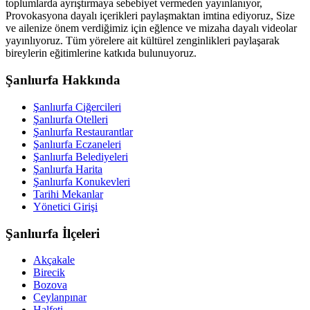
toplumlarda ayrıştırmaya sebebiyet vermeden yayınlanıyor,
Provokasyona dayalı içerikleri paylaşmaktan imtina ediyoruz, Size
ve ailenize önem verdiğimiz için eğlence ve mizaha dayalı videolar
yayınlıyoruz. Tüm yörelere ait kültürel zenginlikleri paylaşarak
bireylerin eğitimlerine katkıda bulunuyoruz.
Şanlıurfa Hakkında
Şanlıurfa Ciğercileri
Şanlıurfa Otelleri
Şanlıurfa Restaurantlar
Şanlıurfa Eczaneleri
Şanlıurfa Belediyeleri
Şanlıurfa Harita
Şanlıurfa Konukevleri
Tarihi Mekanlar
Yönetici Girişi
Şanlıurfa İlçeleri
Akçakale
Birecik
Bozova
Ceylanpınar
Halfeti