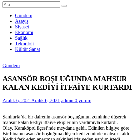
Şanlıurfa
Haberleri
Gündem
Asayiş
Son
Siyaset
Dakika
Ekonomi
Şanlıurfa
Sağlık
Haberleri
Teknoloji
Kültür Sanat
Gündem
ASANSÖR BOŞLUĞUNDA MAHSUR
KALAN KEDİYİ İTFAİYE KURTARDI
Aralık 6, 2021
Aralık 6, 2021
admin
0 yorum
Şanlıurfa’da bir dairenin asansör boşluğunun zeminine düşerek
mahsur kalan kediyi itfaiye ekiplerinin yardımıyla kurtardı.
Olay, Karaköprü ilçesi’nde meydana geldi. Edinilen bilgiye göre,
Bir binanın asansör boşluğuna düşen kedi zeminde mahsur kaldı.
Kediyi fark eden apartman sakinleri itfaiyeden yardım istedi.