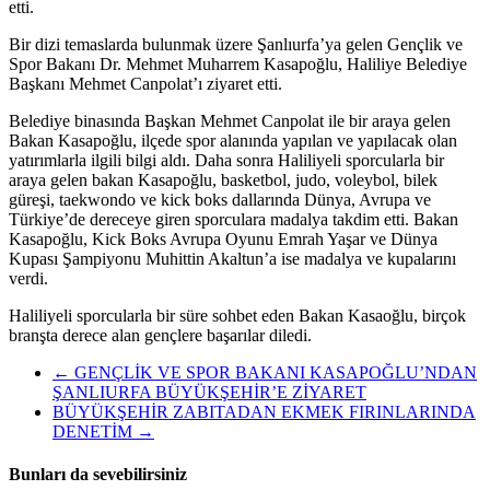
etti.
Bir dizi temaslarda bulunmak üzere Şanlıurfa’ya gelen Gençlik ve
Spor Bakanı Dr. Mehmet Muharrem Kasapoğlu, Haliliye Belediye
Başkanı Mehmet Canpolat’ı ziyaret etti.
Belediye binasında Başkan Mehmet Canpolat ile bir araya gelen
Bakan Kasapoğlu, ilçede spor alanında yapılan ve yapılacak olan
yatırımlarla ilgili bilgi aldı. Daha sonra Haliliyeli sporcularla bir
araya gelen bakan Kasapoğlu, basketbol, judo, voleybol, bilek
güreşi, taekwondo ve kick boks dallarında Dünya, Avrupa ve
Türkiye’de dereceye giren sporculara madalya takdim etti. Bakan
Kasapoğlu, Kick Boks Avrupa Oyunu Emrah Yaşar ve Dünya
Kupası Şampiyonu Muhittin Akaltun’a ise madalya ve kupalarını
verdi.
Haliliyeli sporcularla bir süre sohbet eden Bakan Kasaoğlu, birçok
branşta derece alan gençlere başarılar diledi.
←
GENÇLİK VE SPOR BAKANI KASAPOĞLU’NDAN
ŞANLIURFA BÜYÜKŞEHİR’E ZİYARET
BÜYÜKŞEHİR ZABITADAN EKMEK FIRINLARINDA
DENETİM
→
Bunları da sevebilirsiniz