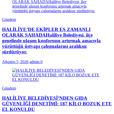
Gündem
HALİLİYE’DE EKİPLER EŞ ZAMANLI
OLARAK SAHADAHaliliye Belediyesi, ilçe
genelinde ulaşım konforunu artırmak amacıyla
yürüttüğü üstyapı çalışmalarını aralıksız
sürdürüyor.
Ağustos 5, 2026
admin
0
Gündem
HALİLİYE BELEDİYESİ’NDEN GIDA
GÜVENLİĞİ DENETİMİ: 187 KİLO BOZUK ETE
EL KONULDU