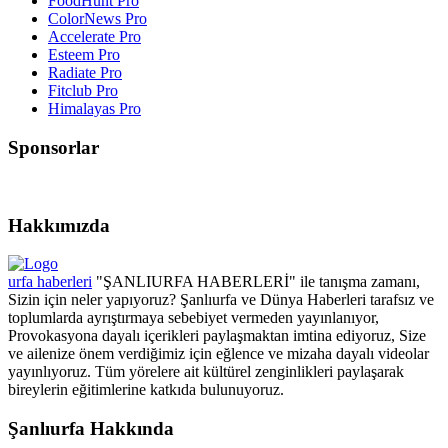
FoodHunt Pro
ColorNews Pro
Accelerate Pro
Esteem Pro
Radiate Pro
Fitclub Pro
Himalayas Pro
Sponsorlar
Hakkımızda
urfa haberleri
"ŞANLIURFA HABERLERİ" ile tanışma zamanı,
Sizin için neler yapıyoruz? Şanlıurfa ve Dünya Haberleri tarafsız ve
toplumlarda ayrıştırmaya sebebiyet vermeden yayınlanıyor,
Provokasyona dayalı içerikleri paylaşmaktan imtina ediyoruz, Size
ve ailenize önem verdiğimiz için eğlence ve mizaha dayalı videolar
yayınlıyoruz. Tüm yörelere ait kültürel zenginlikleri paylaşarak
bireylerin eğitimlerine katkıda bulunuyoruz.
Şanlıurfa Hakkında