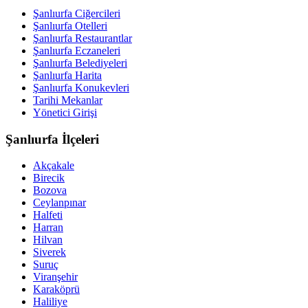
Şanlıurfa Ciğercileri
Şanlıurfa Otelleri
Şanlıurfa Restaurantlar
Şanlıurfa Eczaneleri
Şanlıurfa Belediyeleri
Şanlıurfa Harita
Şanlıurfa Konukevleri
Tarihi Mekanlar
Yönetici Girişi
Şanlıurfa İlçeleri
Akçakale
Birecik
Bozova
Ceylanpınar
Halfeti
Harran
Hilvan
Siverek
Suruç
Viranşehir
Karaköprü
Haliliye