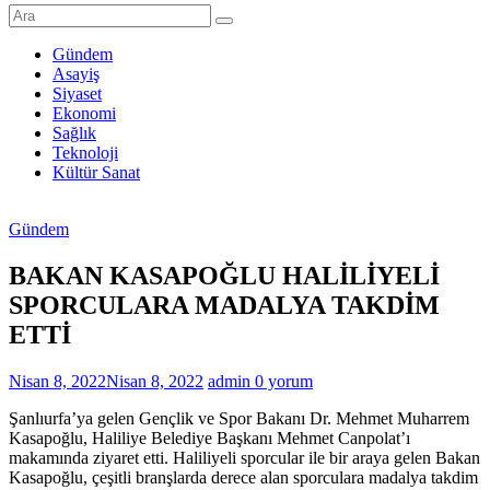
Şanlıurfa
Haberleri
Gündem
Asayiş
Son
Siyaset
Dakika
Ekonomi
Şanlıurfa
Sağlık
Haberleri
Teknoloji
Kültür Sanat
Gündem
BAKAN KASAPOĞLU HALİLİYELİ
SPORCULARA MADALYA TAKDİM
ETTİ
Nisan 8, 2022
Nisan 8, 2022
admin
0 yorum
Şanlıurfa’ya gelen Gençlik ve Spor Bakanı Dr. Mehmet Muharrem
Kasapoğlu, Haliliye Belediye Başkanı Mehmet Canpolat’ı
makamında ziyaret etti. Haliliyeli sporcular ile bir araya gelen Bakan
Kasapoğlu, çeşitli branşlarda derece alan sporculara madalya takdim