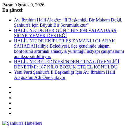
Skip
Pazar, Ağustos 9, 2026
to
En güncel:
content
Av. İbrahim Halil Alagöz: “İl Başkanlığı Bir Makam Değil,
Şanlıurfa İçin Büyük Bir Sorumluluktur”
HALİLİYE’DE HER GÜN 4 BİN 898 VATANDAŞA
SICAK YEMEK DESTEĞİ
HALİLİYE’DE EKİPLER EŞ ZAMANLI OLARAK
SAHADAHaliliye Belediyesi, ilçe genelinde ulaşım
konforunu artırmak amacıyla yürüttüğü üstyapı çalışmalarını
aralıksız sürdürüyor.
HALİLİYE BELEDİYESİ’NDEN GIDA GÜVENLİĞİ
DENETİMİ: 187 KİLO BOZUK ETE EL KONULDU
Yeni Parti Şanlıurfa İl Başkanlığı İçin Av. İbrahim Halil
Alagöz’ün Adı Öne Çıkıyor