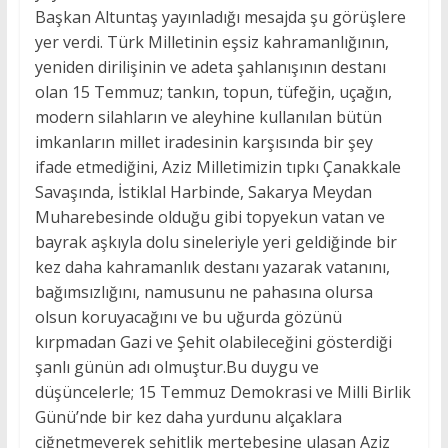
Başkan Altuntaş yayınladığı mesajda şu görüşlere
yer verdi. Türk Milletinin eşsiz kahramanlığının,
yeniden dirilişinin ve adeta şahlanışının destanı
olan 15 Temmuz; tankın, topun, tüfeğin, uçağın,
modern silahların ve aleyhine kullanılan bütün
imkanların millet iradesinin karşısında bir şey
ifade etmediğini, Aziz Milletimizin tıpkı Çanakkale
Savaşında, İstiklal Harbinde, Sakarya Meydan
Muharebesinde olduğu gibi topyekun vatan ve
bayrak aşkıyla dolu sineleriyle yeri geldiğinde bir
kez daha kahramanlık destanı yazarak vatanını,
bağımsızlığını, namusunu ne pahasına olursa
olsun koruyacağını ve bu uğurda gözünü
kırpmadan Gazi ve Şehit olabileceğini gösterdiği
şanlı günün adı olmuştur.Bu duygu ve
düşüncelerle; 15 Temmuz Demokrasi ve Milli Birlik
Günü’nde bir kez daha yurdunu alçaklara
çiğnetmeyerek şehitlik mertebesine ulaşan Aziz