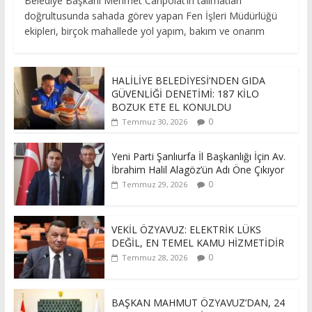
Belediye Başkanı Mehmet Canpolat’ın talimatları
doğrultusunda sahada görev yapan Fen İşleri Müdürlüğü
ekipleri, birçok mahallede yol yapım, bakım ve onarım
HALİLİYE BELEDİYESİ’NDEN GIDA
GÜVENLİĞİ DENETİMİ: 187 KİLO
BOZUK ETE EL KONULDU
0
Temmuz 30, 2026
Yeni Parti Şanlıurfa İl Başkanlığı İçin Av.
İbrahim Halil Alagöz’ün Adı Öne Çıkıyor
0
Temmuz 29, 2026
VEKİL ÖZYAVUZ: ELEKTRİK LÜKS
DEĞİL, EN TEMEL KAMU HİZMETİDİR
0
Temmuz 28, 2026
BAŞKAN MAHMUT ÖZYAVUZ’DAN, 24