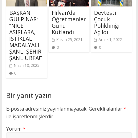
BAŞKAN
Hilvan’da
Devteşti
GÜLPINAR:
Öğretmenler
Çocuk
“NİCE
Günü
Polikliniği
ASIRLARA,
Kutlandı
Açıldı
İSTİKLAL
Kasım 25, 2021
Aralık 1, 2022
MADALYALI
0
0
ŞANLI ŞEHİR
ŞANLIURFA!”
Nisan 10, 2025
0
Bir yanıt yazın
E-posta adresiniz yayınlanmayacak.
Gerekli alanlar
*
ile işaretlenmişlerdir
Yorum
*