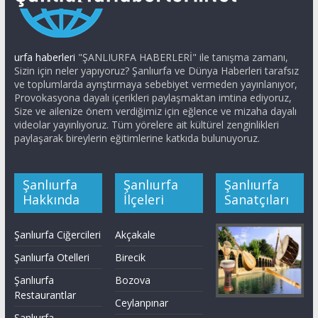
urfa haberleri
"ŞANLIURFA HABERLERİ" ile tanışma zamanı,
Sizin için neler yapıyoruz? Şanlıurfa ve Dünya Haberleri tarafsız
ve toplumlarda ayrıştırmaya sebebiyet vermeden yayınlanıyor,
Provokasyona dayalı içerikleri paylaşmaktan imtina ediyoruz,
Size ve ailenize önem verdiğimiz için eğlence ve mizaha dayalı
videolar yayınlıyoruz. Tüm yörelere ait kültürel zenginlikleri
paylaşarak bireylerin eğitimlerine katkıda bulunuyoruz.
Şanlıurfa
Şanlıurfa
Şanlıurfa
Hakkında
İlçeleri
Sanatçıları
Şanlıurfa Ciğercileri
Akçakale
Şanlıurfa Otelleri
Birecik
Şanlıurfa
Bozova
Restaurantlar
Ceylanpınar
Şanlıurfa