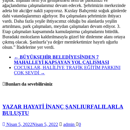
yaptık. İnşallah hem yol genişletmesi hem de parkımızı ve
ağaçlandırma çalışmalarımız devam edecek. Şehrimizin merkezinde
adeta bir akciğer nakli yapıyoruz. Kızılay Bahçemiz soğuk günlerde
dahi vatandaşlarımızı ağırlıyor. Bu çalışmalara şehrimizin ihtiyacı
vardı. Daha fazla yeşile ihtiyacımız olduğu bu alanlarda yeşilin
artırılması, park çalışmaları, meydan çalışmaları devam ediyor. 3.
Etap çalışmaları kapsamında kamulaştırma çalışmalarını bitirdik.
Buradaki molozların kaldırılmasıyla güzel bir dinlenme alanı ortaya
çıkmış olacak. Şanlıurfa’ya değer memleketimize hayırlı uğurlu
olsun.” İfadelerine yer verdi.
←
BÜYÜKŞEHİR BELEDİYESİNDEN 7
MAHALLEYİ KAPSAYAN YOL ÇALIŞMASI
ÇOCUKLAR, HALİLİYE TRAFİK EĞİTİM PARKINI
ÇOK SEVDİ
→
Bunları da sevebilirsiniz
YAZAR HAYATİ İNANÇ ŞANLIURFALILARLA
BULUŞTU
Nisan 5, 2022
Nisan 5, 2022
admin
0