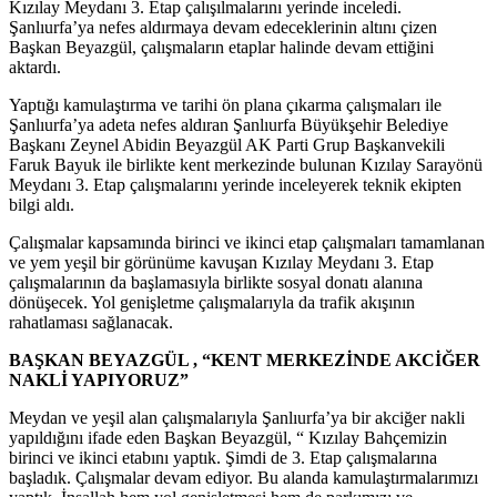
Kızılay Meydanı 3. Etap çalışılmalarını yerinde inceledi.
Şanlıurfa’ya nefes aldırmaya devam edeceklerinin altını çizen
Başkan Beyazgül, çalışmaların etaplar halinde devam ettiğini
aktardı.
Yaptığı kamulaştırma ve tarihi ön plana çıkarma çalışmaları ile
Şanlıurfa’ya adeta nefes aldıran Şanlıurfa Büyükşehir Belediye
Başkanı Zeynel Abidin Beyazgül AK Parti Grup Başkanvekili
Faruk Bayuk ile birlikte kent merkezinde bulunan Kızılay Sarayönü
Meydanı 3. Etap çalışmalarını yerinde inceleyerek teknik ekipten
bilgi aldı.
Çalışmalar kapsamında birinci ve ikinci etap çalışmaları tamamlanan
ve yem yeşil bir görünüme kavuşan Kızılay Meydanı 3. Etap
çalışmalarının da başlamasıyla birlikte sosyal donatı alanına
dönüşecek. Yol genişletme çalışmalarıyla da trafik akışının
rahatlaması sağlanacak.
BAŞKAN BEYAZGÜL , “KENT MERKEZİNDE AKCİĞER
NAKLİ YAPIYORUZ”
Meydan ve yeşil alan çalışmalarıyla Şanlıurfa’ya bir akciğer nakli
yapıldığını ifade eden Başkan Beyazgül, “ Kızılay Bahçemizin
birinci ve ikinci etabını yaptık. Şimdi de 3. Etap çalışmalarına
başladık. Çalışmalar devam ediyor. Bu alanda kamulaştırmalarımızı