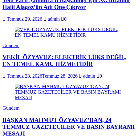
Yeni Parti Şanlıurfa İl Başkanlığı İçin Av. İbrahim
Halil Alagöz’ün Adı Öne Çıkıyor
Temmuz 29, 2026
admin
0
Gündem
VEKİL ÖZYAVUZ: ELEKTRİK LÜKS DEĞİL,
EN TEMEL KAMU HİZMETİDİR
Temmuz 28, 2026
Temmuz 28, 2026
admin
0
Gündem
BAŞKAN MAHMUT ÖZYAVUZ’DAN, 24
TEMMUZ GAZETECİLER VE BASIN BAYRAMI
MESAJI