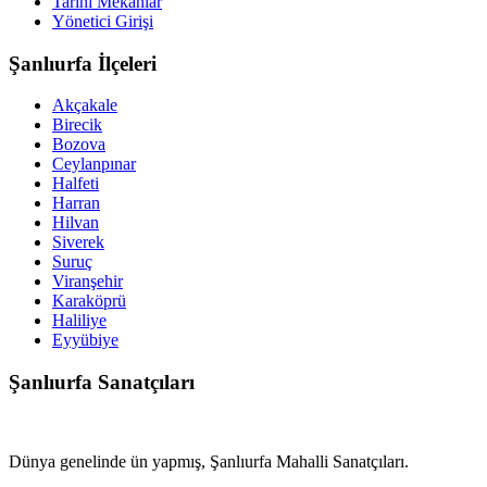
Tarihi Mekanlar
Yönetici Girişi
Şanlıurfa İlçeleri
Akçakale
Birecik
Bozova
Ceylanpınar
Halfeti
Harran
Hilvan
Siverek
Suruç
Viranşehir
Karaköprü
Haliliye
Eyyübiye
Şanlıurfa Sanatçıları
Dünya genelinde ün yapmış, Şanlıurfa Mahalli Sanatçıları.