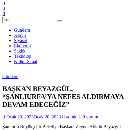
Şanlıurfa
Haberleri
Son
Dakika
Gündem
Şanlıurfa
Asayiş
Haberleri
Siyaset
Ekonomi
Sağlık
Teknoloji
Kültür Sanat
Gündem
BAŞKAN BEYAZGÜL,
“ŞANLIURFA’YA NEFES ALDIRMAYA
DEVAM EDECEĞİZ”
Ocak 20, 2023
Ocak 20, 2023
admin
0 yorum
Şanlıurfa Büyükşehir Belediye Başkanı Zeynel Abidin Beyazgül