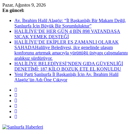
Skip
Pazar, Ağustos 9, 2026
to
En güncel:
content
Av. İbrahim Halil Alagöz: “İl Başkanlığı Bir Makam Değil,
Şanlıurfa İçin Büyük Bir Sorumluluktur”
HALİLİYE’DE HER GÜN 4 BİN 898 VATANDAŞA
SICAK YEMEK DESTEĞİ
HALİLİYE’DE EKİPLER EŞ ZAMANLI OLARAK
SAHADAHaliliye Belediyesi, ilçe genelinde ulaşım
konforunu artırmak amacıyla yürüttüğü üstyapı çalışmalarını
aralıksız sürdürüyor.
HALİLİYE BELEDİYESİ’NDEN GIDA GÜVENLİĞİ
DENETİMİ: 187 KİLO BOZUK ETE EL KONULDU
Yeni Parti Şanlıurfa İl Başkanlığı İçin Av. İbrahim Halil
Alagöz’ün Adı Öne Çıkıyor