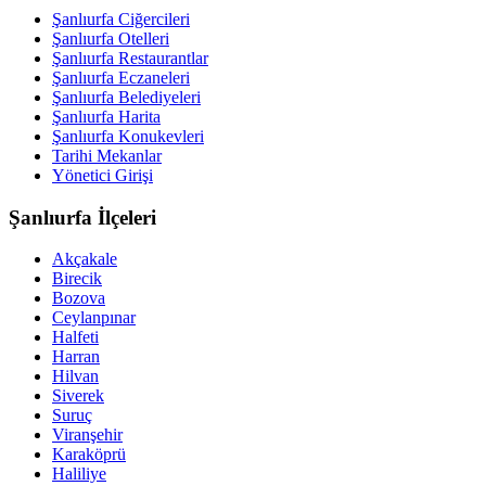
Şanlıurfa Ciğercileri
Şanlıurfa Otelleri
Şanlıurfa Restaurantlar
Şanlıurfa Eczaneleri
Şanlıurfa Belediyeleri
Şanlıurfa Harita
Şanlıurfa Konukevleri
Tarihi Mekanlar
Yönetici Girişi
Şanlıurfa İlçeleri
Akçakale
Birecik
Bozova
Ceylanpınar
Halfeti
Harran
Hilvan
Siverek
Suruç
Viranşehir
Karaköprü
Haliliye