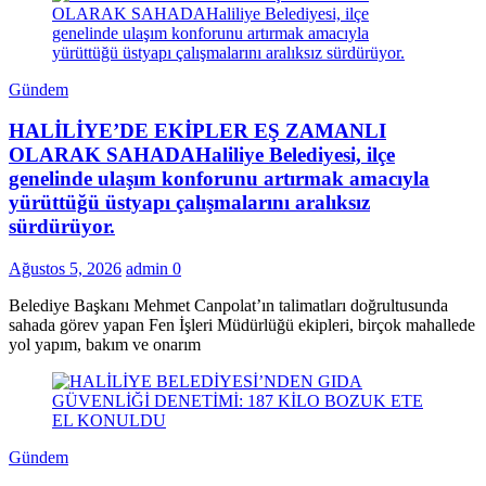
Gündem
HALİLİYE’DE EKİPLER EŞ ZAMANLI
OLARAK SAHADAHaliliye Belediyesi, ilçe
genelinde ulaşım konforunu artırmak amacıyla
yürüttüğü üstyapı çalışmalarını aralıksız
sürdürüyor.
Ağustos 5, 2026
admin
0
Belediye Başkanı Mehmet Canpolat’ın talimatları doğrultusunda
sahada görev yapan Fen İşleri Müdürlüğü ekipleri, birçok mahallede
yol yapım, bakım ve onarım
Gündem