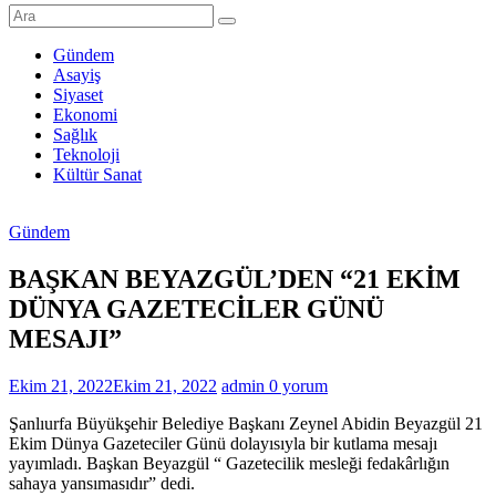
Şanlıurfa
Haberleri
Gündem
Asayiş
Son
Siyaset
Dakika
Ekonomi
Şanlıurfa
Sağlık
Haberleri
Teknoloji
Kültür Sanat
Gündem
BAŞKAN BEYAZGÜL’DEN “21 EKİM
DÜNYA GAZETECİLER GÜNÜ
MESAJI”
Ekim 21, 2022
Ekim 21, 2022
admin
0 yorum
Şanlıurfa Büyükşehir Belediye Başkanı Zeynel Abidin Beyazgül 21
Ekim Dünya Gazeteciler Günü dolayısıyla bir kutlama mesajı
yayımladı. Başkan Beyazgül “ Gazetecilik mesleği fedakârlığın
sahaya yansımasıdır” dedi.