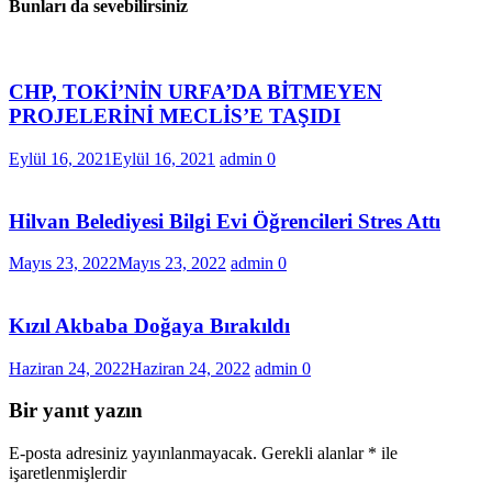
Bunları da sevebilirsiniz
CHP, TOKİ’NİN URFA’DA BİTMEYEN
PROJELERİNİ MECLİS’E TAŞIDI
Eylül 16, 2021
Eylül 16, 2021
admin
0
Hilvan Belediyesi Bilgi Evi Öğrencileri Stres Attı
Mayıs 23, 2022
Mayıs 23, 2022
admin
0
Kızıl Akbaba Doğaya Bırakıldı
Haziran 24, 2022
Haziran 24, 2022
admin
0
Bir yanıt yazın
E-posta adresiniz yayınlanmayacak.
Gerekli alanlar
*
ile
işaretlenmişlerdir