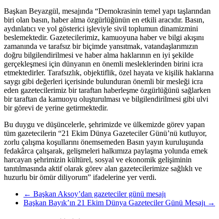
Başkan Beyazgül, mesajında “Demokrasinin temel yapı taşlarından
biri olan basın, haber alma özgürlüğünün en etkili aracıdır. Basın,
aydınlatıcı ve yol gösterici işleviyle sivil toplumun dinamizmini
beslemektedir. Gazetecilerimiz, kamuoyuna haber ve bilgi akışını
zamanında ve tarafsız bir biçimde yansıtmak, vatandaşlarımızın
doğru bilgilendirilmesi ve haber alma haklarının en iyi şekilde
gerçekleşmesi için dünyanın en önemli mesleklerinden birini icra
etmektedirler. Tarafsızlık, objektiflik, özel hayata ve kişilik haklarına
saygı gibi değerleri içerisinde bulunduran önemli bir mesleği icra
eden gazetecilerimiz bir taraftan haberleşme özgürlüğünü sağlarken
bir taraftan da kamuoyu oluşturulması ve bilgilendirilmesi gibi ulvi
bir görevi de yerine getirmektedir.
Bu duygu ve düşüncelerle, şehrimizde ve ülkemizde görev yapan
tüm gazetecilerin “21 Ekim Dünya Gazeteciler Günü’nü kutluyor,
zorlu çalışma koşullarını önemsemeden Basın yayın kuruluşunda
fedakârca çalışarak, gelişmeleri halkımıza paylaşma yolunda emek
harcayan şehrimizin kültürel, sosyal ve ekonomik gelişiminin
tanıtılmasında aktif olarak görev alan gazetecilerimize sağlıklı ve
huzurlu bir ömür diliyorum” ifadelerine yer verdi.
←
Başkan Aksoy’dan gazeteciler günü mesajı
Başkan Bayık’ın 21 Ekim Dünya Gazeteciler Günü Mesajı
→