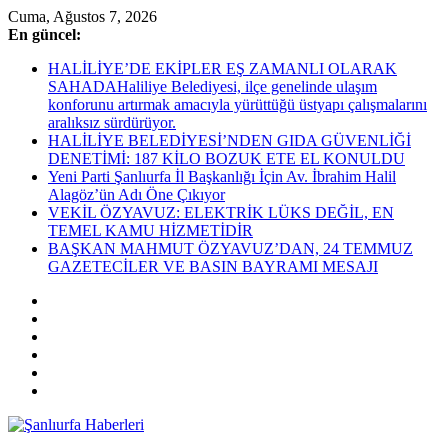
Skip
Cuma, Ağustos 7, 2026
to
En güncel:
content
HALİLİYE’DE EKİPLER EŞ ZAMANLI OLARAK
SAHADAHaliliye Belediyesi, ilçe genelinde ulaşım
konforunu artırmak amacıyla yürüttüğü üstyapı çalışmalarını
aralıksız sürdürüyor.
HALİLİYE BELEDİYESİ’NDEN GIDA GÜVENLİĞİ
DENETİMİ: 187 KİLO BOZUK ETE EL KONULDU
Yeni Parti Şanlıurfa İl Başkanlığı İçin Av. İbrahim Halil
Alagöz’ün Adı Öne Çıkıyor
VEKİL ÖZYAVUZ: ELEKTRİK LÜKS DEĞİL, EN
TEMEL KAMU HİZMETİDİR
BAŞKAN MAHMUT ÖZYAVUZ’DAN, 24 TEMMUZ
GAZETECİLER VE BASIN BAYRAMI MESAJI