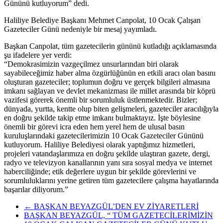
Gününü kutluyorum” dedi.
Haliliye Belediye Başkanı Mehmet Canpolat, 10 Ocak Çalışan
Gazeteciler Günü nedeniyle bir mesaj yayımladı.
Başkan Canpolat, tüm gazetecilerin gününü kutladığı açıklamasında
şu ifadelere yer verdi:
“Demokrasimizin vazgeçilmez unsurlarından biri olarak
sayabileceğimiz haber alma özgürlüğünün en etkili aracı olan basını
oluşturan gazeteciler; toplumun doğru ve gerçek bilgileri almasına
imkanı sağlayan ve devlet mekanizması ile millet arasında bir köprü
vazifesi görerek önemli bir sorumluluk üstlenmektedir. Bizler;
dünyada, yurtta, kentte olup biten gelişmeleri, gazeteciler aracılığıyla
en doğru şekilde takip etme imkanı bulmaktayız. İşte böylesine
önemli bir görevi icra eden hem yerel hem de ulusal basın
kuruluşlarındaki gazetecilerimizin 10 Ocak Gazeteciler Gününü
kutluyorum. Haliliye Belediyesi olarak yaptığımız hizmetleri,
projeleri vatandaşlarımıza en doğru şekilde ulaştıran gazete, dergi,
radyo ve televizyon kanallarının yanı sıra sosyal medya ve internet
haberciliğinde; etik değerlere uygun bir şekilde görevlerini ve
sorumluluklarını yerine getiren tüm gazetecilere çalışma hayatlarında
başarılar diliyorum.”
←
BAŞKAN BEYAZGÜL’DEN EV ZİYARETLERİ
BAŞKAN BEYAZGÜL, “ TÜM GAZETECİLERİMİZİN