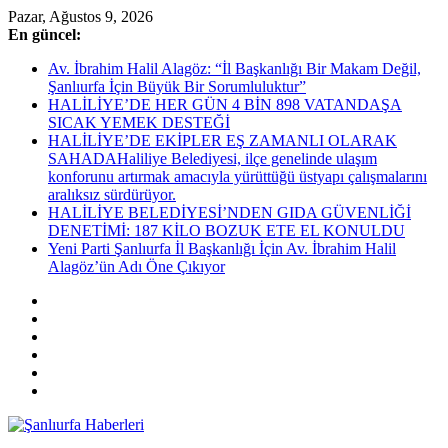
Skip
Pazar, Ağustos 9, 2026
to
En güncel:
content
Av. İbrahim Halil Alagöz: “İl Başkanlığı Bir Makam Değil,
Şanlıurfa İçin Büyük Bir Sorumluluktur”
HALİLİYE’DE HER GÜN 4 BİN 898 VATANDAŞA
SICAK YEMEK DESTEĞİ
HALİLİYE’DE EKİPLER EŞ ZAMANLI OLARAK
SAHADAHaliliye Belediyesi, ilçe genelinde ulaşım
konforunu artırmak amacıyla yürüttüğü üstyapı çalışmalarını
aralıksız sürdürüyor.
HALİLİYE BELEDİYESİ’NDEN GIDA GÜVENLİĞİ
DENETİMİ: 187 KİLO BOZUK ETE EL KONULDU
Yeni Parti Şanlıurfa İl Başkanlığı İçin Av. İbrahim Halil
Alagöz’ün Adı Öne Çıkıyor