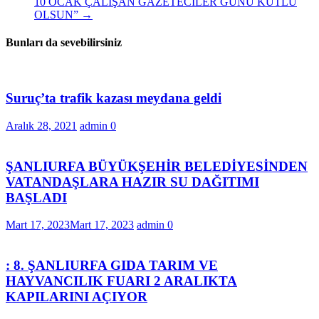
10 OCAK ÇALIŞAN GAZETECİLER GÜNÜ KUTLU
OLSUN”
→
Bunları da sevebilirsiniz
Suruç’ta trafik kazası meydana geldi
Aralık 28, 2021
admin
0
ŞANLIURFA BÜYÜKŞEHİR BELEDİYESİNDEN
VATANDAŞLARA HAZIR SU DAĞITIMI
BAŞLADI
Mart 17, 2023
Mart 17, 2023
admin
0
: 8. ŞANLIURFA GIDA TARIM VE
HAYVANCILIK FUARI 2 ARALIKTA
KAPILARINI AÇIYOR