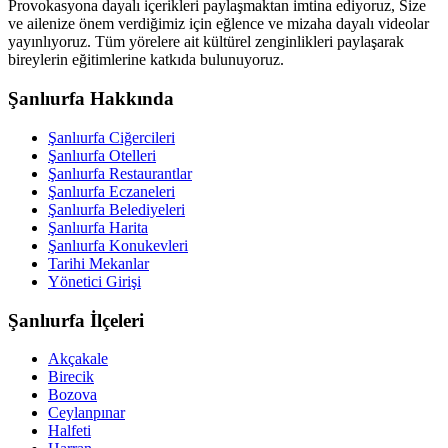
Provokasyona dayalı içerikleri paylaşmaktan imtina ediyoruz, Size
ve ailenize önem verdiğimiz için eğlence ve mizaha dayalı videolar
yayınlıyoruz. Tüm yörelere ait kültürel zenginlikleri paylaşarak
bireylerin eğitimlerine katkıda bulunuyoruz.
Şanlıurfa Hakkında
Şanlıurfa Ciğercileri
Şanlıurfa Otelleri
Şanlıurfa Restaurantlar
Şanlıurfa Eczaneleri
Şanlıurfa Belediyeleri
Şanlıurfa Harita
Şanlıurfa Konukevleri
Tarihi Mekanlar
Yönetici Girişi
Şanlıurfa İlçeleri
Akçakale
Birecik
Bozova
Ceylanpınar
Halfeti