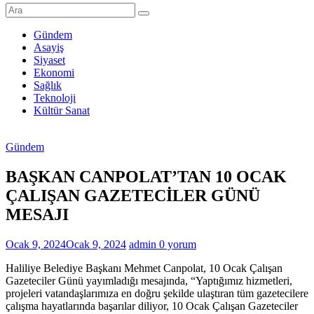
Şanlıurfa
Haberleri
Gündem
Asayiş
Son
Siyaset
Dakika
Ekonomi
Şanlıurfa
Sağlık
Haberleri
Teknoloji
Kültür Sanat
Gündem
BAŞKAN CANPOLAT’TAN 10 OCAK
ÇALIŞAN GAZETECİLER GÜNÜ
MESAJI
Ocak 9, 2024
Ocak 9, 2024
admin
0 yorum
Haliliye Belediye Başkanı Mehmet Canpolat, 10 Ocak Çalışan
Gazeteciler Günü yayımladığı mesajında, “Yaptığımız hizmetleri,
projeleri vatandaşlarımıza en doğru şekilde ulaştıran tüm gazetecilere
çalışma hayatlarında başarılar diliyor, 10 Ocak Çalışan Gazeteciler