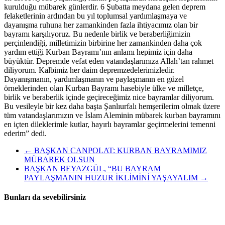
kurulduğu mübarek günlerdir. 6 Şubatta meydana gelen deprem
felaketlerinin ardından bu yıl toplumsal yardımlaşmaya ve
dayanışma ruhuna her zamankinden fazla ihtiyacımız olan bir
bayramı karşılıyoruz. Bu nedenle birlik ve beraberliğimizin
perçinlendiği, milletimizin birbirine her zamankinden daha çok
yardım ettiği Kurban Bayramı’nın anlamı hepimiz için daha
büyüktür. Depremde vefat eden vatandaşlarımıza Allah’tan rahmet
diliyorum. Kalbimiz her daim depremzedelerimizledir.
Dayanışmanın, yardımlaşmanın ve paylaşmanın en güzel
örneklerinden olan Kurban Bayramı hasebiyle ülke ve milletçe,
birlik ve beraberlik içinde geçireceğimiz nice bayramlar diliyorum.
Bu vesileyle bir kez daha başta Şanlıurfalı hemşerilerim olmak üzere
tüm vatandaşlarımızın ve İslam Aleminin mübarek kurban bayramını
en içten dileklerimle kutlar, hayırlı bayramlar geçirmelerini temenni
ederim” dedi.
←
BAŞKAN CANPOLAT: KURBAN BAYRAMIMIZ
MÜBAREK OLSUN
BAŞKAN BEYAZGÜL, “BU BAYRAM
PAYLAŞMANIN HUZUR İKLİMİNİ YAŞAYALIM
→
Bunları da sevebilirsiniz