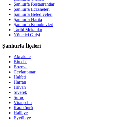
Şanlıurfa Restaurantlar
Şanlıurfa Eczaneleri
Şanlıurfa Belediyeleri
Şanlıurfa Harita
Şanlıurfa Konukevleri
Tarihi Mekanlar
Yönetici Girişi
Şanlıurfa İlçeleri
Akçakale
Birecik
Bozova
Ceylanpınar
Halfeti
Harran
Hilvan
Siverek
Suruç
Viranşehir
Karaköprü
Haliliye
Eyyübiye