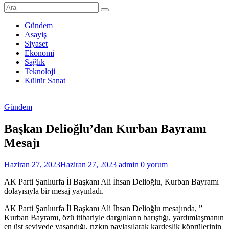
Şanlıurfa
Haberleri
Gündem
Asayiş
Son
Siyaset
Dakika
Ekonomi
Şanlıurfa
Sağlık
Haberleri
Teknoloji
Kültür Sanat
Gündem
Başkan Delioğlu’dan Kurban Bayramı
Mesajı
Haziran 27, 2023
Haziran 27, 2023
admin
0 yorum
AK Parti Şanlıurfa İl Başkanı Ali İhsan Delioğlu, Kurban Bayramı
dolayısıyla bir mesaj yayınladı.
AK Parti Şanlıurfa İl Başkanı Ali İhsan Delioğlu mesajında, ”
Kurban Bayramı, özü itibariyle dargınların barıştığı, yardımlaşmanın
en üst seviyede yaşandığı, rızkın paylaşılarak kardeşlik köprülerinin