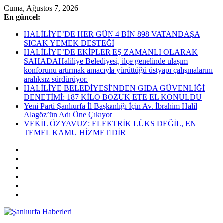
Skip
Cuma, Ağustos 7, 2026
to
En güncel:
content
HALİLİYE’DE HER GÜN 4 BİN 898 VATANDAŞA
SICAK YEMEK DESTEĞİ
HALİLİYE’DE EKİPLER EŞ ZAMANLI OLARAK
SAHADAHaliliye Belediyesi, ilçe genelinde ulaşım
konforunu artırmak amacıyla yürüttüğü üstyapı çalışmalarını
aralıksız sürdürüyor.
HALİLİYE BELEDİYESİ’NDEN GIDA GÜVENLİĞİ
DENETİMİ: 187 KİLO BOZUK ETE EL KONULDU
Yeni Parti Şanlıurfa İl Başkanlığı İçin Av. İbrahim Halil
Alagöz’ün Adı Öne Çıkıyor
VEKİL ÖZYAVUZ: ELEKTRİK LÜKS DEĞİL, EN
TEMEL KAMU HİZMETİDİR