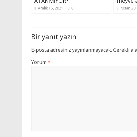
ATANMIYOR?
meyve a
Aralık 15, 2021
0
Nisan 30,
Bir yanıt yazın
E-posta adresiniz yayınlanmayacak.
Gerekli al
Yorum
*