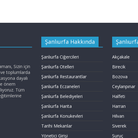
Şanlıurfa Hakkında
Şanlıurfa
Şanlıurfa Ciğercileri
Akçakale
anı, Sizin için
Şanlıurfa Otelleri
Birecik
z ve toplumlarda
Şanlıurfa Restaurantlar
Bozova
kasyona dayalı
ize önem
Şanlıurfa Eczaneleri
Ceylanpınar
nlıyoruz. Tüm
eğitimlerine
Şanlıurfa Belediyeleri
Halfeti
Şanlıurfa Harita
Harran
Şanlıurfa Konukevleri
Hilvan
Tarihi Mekanlar
Siverek
Yönetici Girişi
Suruç