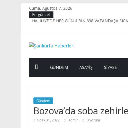
Skip
Cuma, Ağustos 7, 2026
to
En güncel:
content
HALİLİYE’DE HER GÜN 4 BİN 898 VATANDAŞA SIC
HALİLİYE’DE EKİPLER EŞ ZAMANLI OLARAK SAHADAHalili
HALİLİYE BELEDİYESİ’NDEN GIDA GÜVENLİĞİ DEN
Yeni Parti Şanlıurfa İl Başkanlığı İçin Av. İbrahim Hal
Şanlıurfa
VEKİL ÖZYAVUZ: ELEKTRİK LÜKS DEĞİL, EN TEME
Haberleri
GÜNDEM
ASAYIŞ
SIYASET
Son
Dakika
Şanlıurfa
Haberleri
Gündem
Bozova’da soba zehirl
Ocak 31, 2022
admin
0 yorum