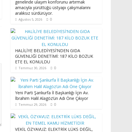
genelinde ulaşım konforunu artırmak
amacıyla yürüttüğü üstyapı çalışmalarını
aralıksız sürdürüyor.
0
Ağustos 5, 2026
HALİLİYE BELEDİYESİ’NDEN GIDA
GÜVENLİĞİ DENETİMİ: 187 KİLO BOZUK
ETE EL KONULDU
0
Temmuz 30, 2026
Yeni Parti Şanlıurfa İl Başkanlığı İçin Av.
İbrahim Halil Alagöz’ün Adı Öne Çıkıyor
0
Temmuz 29, 2026
VEKİL ÖZYAVUZ: ELEKTRİK LÜKS DEĞİL,