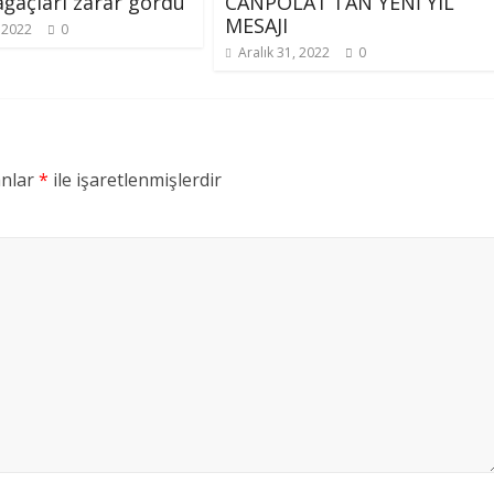
ğaçları zarar gördü
CANPOLAT’TAN YENİ YIL
MESAJI
 2022
0
Aralık 31, 2022
0
anlar
*
ile işaretlenmişlerdir