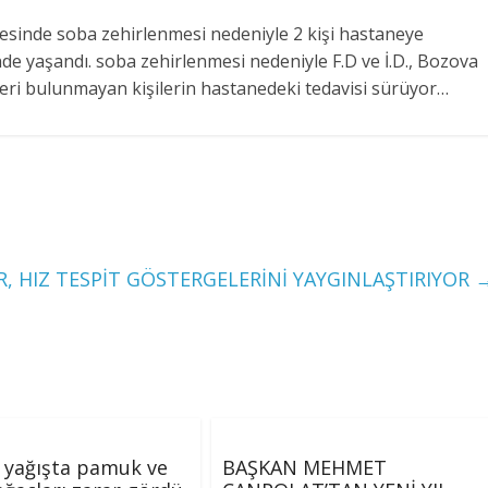
lçesinde soba zehirlenmesi nedeniyle 2 kişi hastaneye
sinde yaşandı. soba zehirlenmesi nedeniyle F.D ve İ.D., Bozova
keleri bulunmayan kişilerin hastanedeki tedavisi sürüyor…
, HIZ TESPİT GÖSTERGELERİNİ YAYGINLAŞTIRIYOR
i yağışta pamuk ve
BAŞKAN MEHMET