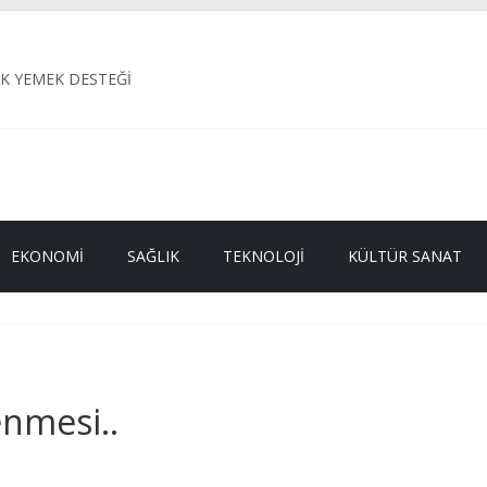
AK YEMEK DESTEĞİ
ye Belediyesi, ilçe genelinde ulaşım konforunu artırmak amacıyla yü
ETİMİ: 187 KİLO BOZUK ETE EL KONULDU
il Alagöz’ün Adı Öne Çıkıyor
L KAMU HİZMETİDİR
EKONOMI
SAĞLIK
TEKNOLOJI
KÜLTÜR SANAT
enmesi..