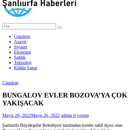
Şanlıurfa
Haberleri
Gündem
Asayiş
Son
Siyaset
Dakika
Ekonomi
Şanlıurfa
Sağlık
Haberleri
Teknoloji
Kültür Sanat
Gündem
BUNGALOV EVLER BOZOVA’YA ÇOK
YAKIŞACAK
Mayıs 26, 2022
Mayıs 26, 2022
admin
0 yorum
Şanlıurfa Büyükşehir Belediyesi tarafından kentin sahil ilçesi olan