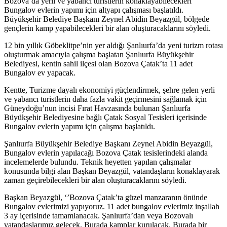
Bozova’da yerli ve yabancı turistlerin konaklayabilecekleri
Bungalov evlerin yapımı için altyapı çalışması başlatıldı.
Büyükşehir Belediye Başkanı Zeynel Abidin Beyazgül, bölgede
gençlerin kamp yapabilecekleri bir alan oluşturacaklarını söyledi.
12 bin yıllık Göbeklitpe’nin yer aldığı Şanlıurfa’da yeni turizm rotası
oluşturmak amacıyla çalışma başlatan Şanlıurfa Büyükşehir
Belediyesi, kentin sahil ilçesi olan Bozova Çatak’ta 11 adet
Bungalov ev yapacak.
Kentte, Turizme dayalı ekonomiyi güçlendirmek, şehre gelen yerli
ve yabancı turistlerin daha fazla vakit geçirmesini sağlamak için
Güneydoğu’nun incisi Fırat Havzasında bulunan Şanlıurfa
Büyükşehir Belediyesine bağlı Çatak Sosyal Tesisleri içerisinde
Bungalov evlerin yapımı için çalışma başlatıldı.
Şanlıurfa Büyükşehir Belediye Başkanı Zeynel Abidin Beyazgül,
Bungalov evlerin yapılacağı Bozova Çatak tesislerindeki alanda
incelemelerde bulundu. Teknik heyetten yapılan çalışmalar
konusunda bilgi alan Başkan Beyazgül, vatandaşların konaklayarak
zaman geçirebilecekleri bir alan oluşturacaklarını söyledi.
Başkan Beyazgül, ‘’Bozova Çatak’ta güzel manzaranın önünde
Bungalov evlerimizi yapıyoruz. 11 adet bungalov evlerimiz inşallah
3 ay içerisinde tamamlanacak. Şanlıurfa’dan veya Bozovalı
vatandaşlarımız gelecek. Burada kamplar kurulacak. Burada bir