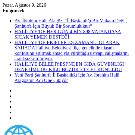
Skip
Pazar, Ağustos 9, 2026
to
En güncel:
content
Av. İbrahim Halil Alagöz: “İl Başkanlığı Bir Makam Değil,
Şanlıurfa İçin Büyük Bir Sorumluluktur”
HALİLİYE’DE HER GÜN 4 BİN 898 VATANDAŞA
SICAK YEMEK DESTEĞİ
HALİLİYE’DE EKİPLER EŞ ZAMANLI OLARAK
SAHADAHaliliye Belediyesi, ilçe genelinde ulaşım
konforunu artırmak amacıyla yürüttüğü üstyapı çalışmalarını
aralıksız sürdürüyor.
HALİLİYE BELEDİYESİ’NDEN GIDA GÜVENLİĞİ
DENETİMİ: 187 KİLO BOZUK ETE EL KONULDU
Yeni Parti Şanlıurfa İl Başkanlığı İçin Av. İbrahim Halil
Alagöz’ün Adı Öne Çıkıyor