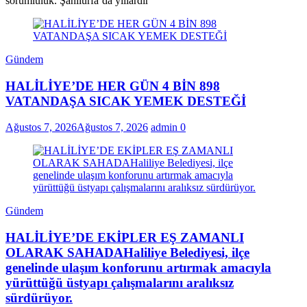
sorumluluk. Şanlıurfa’da yıllardır
Gündem
HALİLİYE’DE HER GÜN 4 BİN 898
VATANDAŞA SICAK YEMEK DESTEĞİ
Ağustos 7, 2026
Ağustos 7, 2026
admin
0
Gündem
HALİLİYE’DE EKİPLER EŞ ZAMANLI
OLARAK SAHADAHaliliye Belediyesi, ilçe
genelinde ulaşım konforunu artırmak amacıyla
yürüttüğü üstyapı çalışmalarını aralıksız
sürdürüyor.