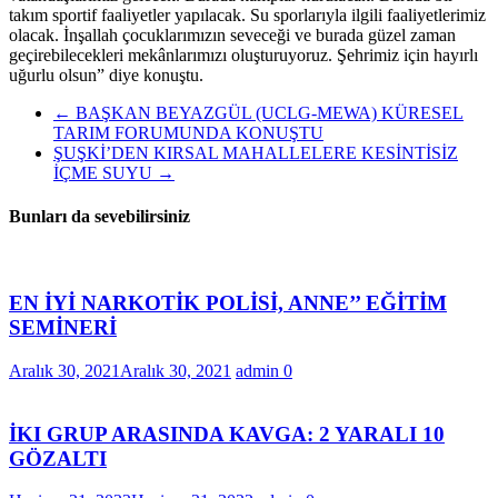
takım sportif faaliyetler yapılacak. Su sporlarıyla ilgili faaliyetlerimiz
olacak. İnşallah çocuklarımızın seveceği ve burada güzel zaman
geçirebilecekleri mekânlarımızı oluşturuyoruz. Şehrimiz için hayırlı
uğurlu olsun” diye konuştu.
←
BAŞKAN BEYAZGÜL (UCLG-MEWA) KÜRESEL
TARIM FORUMUNDA KONUŞTU
ŞUŞKİ’DEN KIRSAL MAHALLELERE KESİNTİSİZ
İÇME SUYU
→
Bunları da sevebilirsiniz
EN İYİ NARKOTİK POLİSİ, ANNE’’ EĞİTİM
SEMİNERİ
Aralık 30, 2021
Aralık 30, 2021
admin
0
İKI GRUP ARASINDA KAVGA: 2 YARALI 10
GÖZALTI