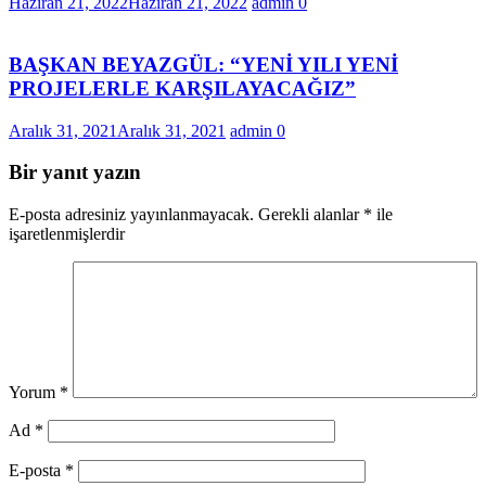
Haziran 21, 2022
Haziran 21, 2022
admin
0
BAŞKAN BEYAZGÜL: “YENİ YILI YENİ
PROJELERLE KARŞILAYACAĞIZ”
Aralık 31, 2021
Aralık 31, 2021
admin
0
Bir yanıt yazın
E-posta adresiniz yayınlanmayacak.
Gerekli alanlar
*
ile
işaretlenmişlerdir
Yorum
*
Ad
*
E-posta
*