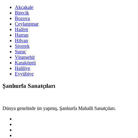
Akçakale
Birecik
Bozova
Ceylanpınar
Halfeti
Harran
Hilvan
Siverek
Suruç
Viranşehir
Karaköprü
Haliliye
Eyyübiye
Şanlıurfa Sanatçıları
Dünya genelinde ün yapmış, Şanlıurfa Mahalli Sanatçıları.