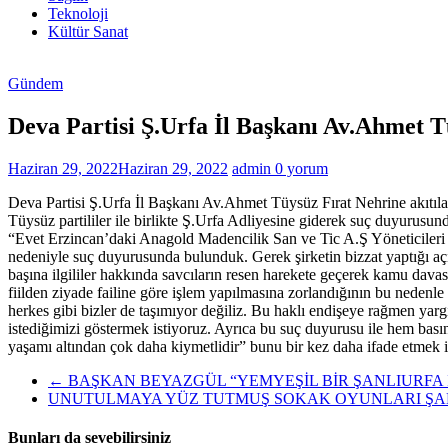
Haberleri
Teknoloji
Kültür Sanat
Gündem
Deva Partisi Ş.Urfa İl Başkanı Av.Ahmet Tü
Haziran 29, 2022
Haziran 29, 2022
admin
0 yorum
Deva Partisi Ş.Urfa İl Başkanı Av.Ahmet Tüysüz Fırat Nehrine akıtılan
Tüysüz partililer ile birlikte Ş.Urfa Adliyesine giderek suç duyurusu
“Evet Erzincan’daki Anagold Madencilik San ve Tic A.Ş Yöneticileri ve
nedeniyle suç duyurusunda bulunduk. Gerek şirketin bizzat yaptığı açı
başına ilgililer hakkında savcıların resen harekete geçerek kamu dav
fiilden ziyade failine göre işlem yapılmasına zorlandığının bu nedenl
herkes gibi bizler de taşımıyor değiliz. Bu haklı endişeye rağmen yar
istediğimizi göstermek istiyoruz. Ayrıca bu suç duyurusu ile hem bas
yaşamı altından çok daha kiymetlidir” bunu bir kez daha ifade etmek i
←
BAŞKAN BEYAZGÜL “YEMYEŞİL BİR ŞANLIURFA 
UNUTULMAYA YÜZ TUTMUŞ SOKAK OYUNLARI ŞAN
Bunları da sevebilirsiniz