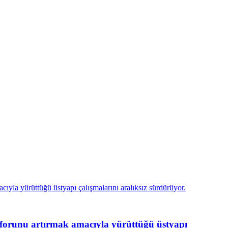
unu artırmak amacıyla yürüttüğü üstyapı