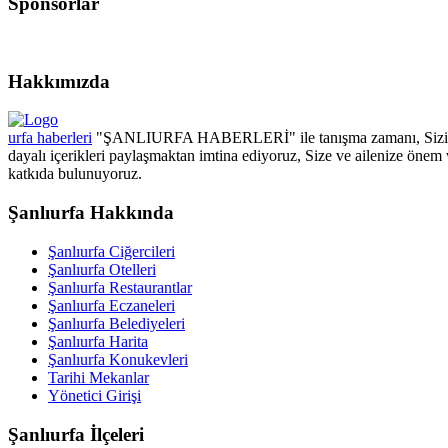
Sponsorlar
Hakkımızda
urfa haberleri
"ŞANLIURFA HABERLERİ" ile tanışma zamanı, Sizin için
dayalı içerikleri paylaşmaktan imtina ediyoruz, Size ve ailenize önem 
katkıda bulunuyoruz.
Şanlıurfa Hakkında
Şanlıurfa Ciğercileri
Şanlıurfa Otelleri
Şanlıurfa Restaurantlar
Şanlıurfa Eczaneleri
Şanlıurfa Belediyeleri
Şanlıurfa Harita
Şanlıurfa Konukevleri
Tarihi Mekanlar
Yönetici Girişi
Şanlıurfa İlçeleri