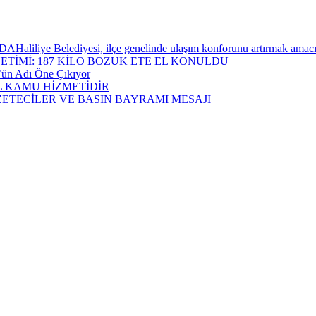
ediyesi, ilçe genelinde ulaşım konforunu artırmak amacıyla yürü
ETİMİ: 187 KİLO BOZUK ETE EL KONULDU
öz’ün Adı Öne Çıkıyor
L KAMU HİZMETİDİR
TECİLER VE BASIN BAYRAMI MESAJI