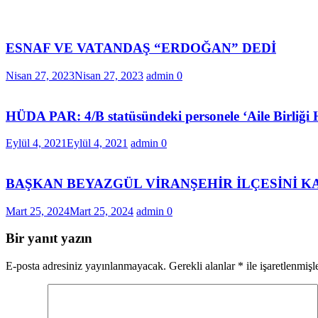
ESNAF VE VATANDAŞ “ERDOĞAN” DEDİ
Nisan 27, 2023
Nisan 27, 2023
admin
0
HÜDA PAR: 4/B statüsündeki personele ‘Aile Birliği 
Eylül 4, 2021
Eylül 4, 2021
admin
0
BAŞKAN BEYAZGÜL VİRANŞEHİR İLÇESİNİ KA
Mart 25, 2024
Mart 25, 2024
admin
0
Bir yanıt yazın
E-posta adresiniz yayınlanmayacak.
Gerekli alanlar
*
ile işaretlenmişl