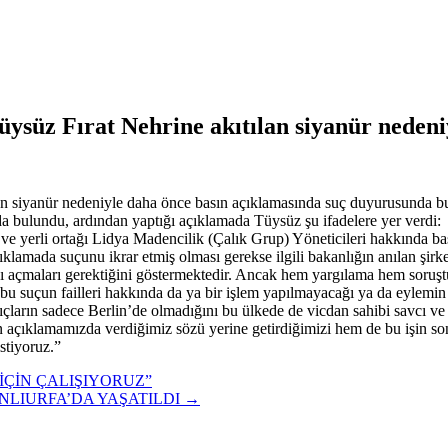
ysüz Fırat Nehrine akıtılan siyanür nedeniyl
 siyanür nedeniyle daha önce basın açıklamasında suç duyurusunda bulun
nda bulundu, ardından yaptığı açıklamada Tüysüz şu ifadelere yer verdi:
 yerli ortağı Lidya Madencilik (Çalık Grup) Yöneticileri hakkında bası
klamada suçunu ikrar etmiş olması gerekse ilgili bakanlığın anılan şirke
ası açmaları gerektiğini göstermektedir. Ancak hem yargılama hem soru
e bu suçun failleri hakkında da ya bir işlem yapılmayacağı ya da eylemi
gıçların sadece Berlin’de olmadığını bu ülkede de vicdan sahibi savcı ve
ın açıklamamızda verdiğimiz sözü yerine getirdiğimizi hem de bu işin so
stiyoruz.”
İÇİN ÇALIŞIYORUZ”
LIURFA’DA YAŞATILDI
→