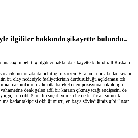
e ilgililer hakkında şikayette bulundu..
acağını belirttiği ilgililer hakkında şikayette bulundu. İl Başkanı
n açıklamamızda da belirttiğimiz üzere Fırat nehrine akıtılan siyanür
tin bu olay nedeniyle faaliyetlerinin durdurulduğu açıklaması tek
şturma makamlarının talimatla hareket eden pozisyona sokulduğu
n vahametine denk gelen adil bir kararın çıkmayacağı endişesini de
 yargıçların olduğunu bu suç duyurusu ile de bu fırsatı sunmak
nuna kadar takipçisi olduğumuzu, en başta söylediğimiz gibi “insan