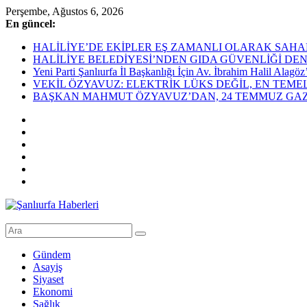
Skip
Perşembe, Ağustos 6, 2026
to
En güncel:
content
HALİLİYE’DE EKİPLER EŞ ZAMANLI OLARAK SAHADAHaliliye Bel
HALİLİYE BELEDİYESİ’NDEN GIDA GÜVENLİĞİ DEN
Yeni Parti Şanlıurfa İl Başkanlığı İçin Av. İbrahim Halil Alag
VEKİL ÖZYAVUZ: ELEKTRİK LÜKS DEĞİL, EN TEME
BAŞKAN MAHMUT ÖZYAVUZ’DAN, 24 TEMMUZ GAZE
Şanlıurfa
Haberleri
Gündem
Asayiş
Son
Siyaset
Dakika
Ekonomi
Şanlıurfa
Sağlık