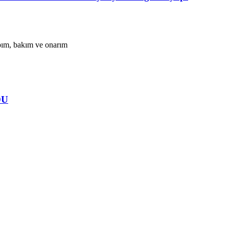
apım, bakım ve onarım
DU