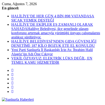
Skip
Cuma, Ağustos 7, 2026
to
En güncel:
content
HALİLİYE’DE HER GÜN 4 BİN 898 VATANDAŞA
SICAK YEMEK DESTEĞİ
HALİLİYE’DE EKİPLER EŞ ZAMANLI OLARAK
SAHADAHaliliye Belediyesi, ilçe genelinde ulaşım
konforunu artırmak amacıyla yürüttüğü üstyapı çalışmalarını
aralıksız sürdürüyor.
HALİLİYE BELEDİYESİ’NDEN GIDA GÜVENLİĞİ
DENETİMİ: 187 KİLO BOZUK ETE EL KONULDU
Yeni Parti Şanlıurfa İl Başkanlığı İçin Av. İbrahim Halil
Alagöz’ün Adı Öne Çıkıyor
VEKİL ÖZYAVUZ: ELEKTRİK LÜKS DEĞİL, EN
TEMEL KAMU HİZMETİDİR