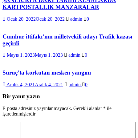
ŞANLIURFA’DAKİ TARİHİ ALANLARDA
KARTPOSTALLIK MANZARALAR
Ocak 20, 2022
Ocak 20, 2022
admin
0
Cumhur ittifakı’nın milletvekili adayı Trafik kazası
geçirdi
Mayıs 1, 2023
Mayıs 1, 2023
admin
0
Suruç’ta korkutan mesken yangını
Aralık 4, 2021
Aralık 4, 2021
admin
0
Bir yanıt yazın
E-posta adresiniz yayınlanmayacak.
Gerekli alanlar
*
ile
işaretlenmişlerdir