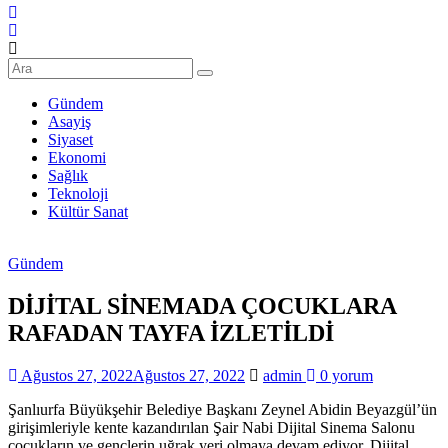
Şanlıurfa
Haberleri
Son
Dakika
Gündem
Şanlıurfa
Asayiş
Haberleri
Siyaset
Ekonomi
Sağlık
Teknoloji
Kültür Sanat
Gündem
DİJİTAL SİNEMADA ÇOCUKLARA
RAFADAN TAYFA İZLETİLDİ
Ağustos 27, 2022
Ağustos 27, 2022
admin
0 yorum
Şanlıurfa Büyükşehir Belediye Başkanı Zeynel Abidin Beyazgül’ün
girişimleriyle kente kazandırılan Şair Nabi Dijital Sinema Salonu
çocukların ve gençlerin uğrak yeri olmaya devam ediyor. Dijital