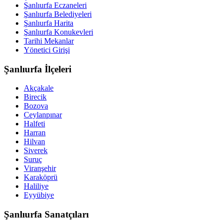
Şanlıurfa Eczaneleri
Şanlıurfa Belediyeleri
Şanlıurfa Harita
Şanlıurfa Konukevleri
Tarihi Mekanlar
Yönetici Girişi
Şanlıurfa İlçeleri
Akçakale
Birecik
Bozova
Ceylanpınar
Halfeti
Harran
Hilvan
Siverek
Suruç
Viranşehir
Karaköprü
Haliliye
Eyyübiye
Şanlıurfa Sanatçıları