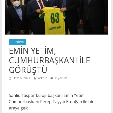
Gündem
EMİN YETİM,
CUMHURBAŞKANI İLE
GÖRÜŞTÜ
Ekim 6, 2021
admin
0 yorum
Şanlıurfaspor kulüp başkanı Emin Yetim,
Cumhurbaşkanı Recep Tayyip Erdoğan ile bir
araya geldi.