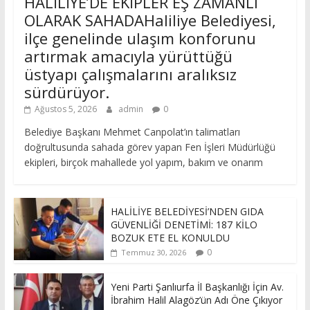
HALİLİYE’DE EKİPLER EŞ ZAMANLI
OLARAK SAHADAHaliliye Belediyesi,
ilçe genelinde ulaşım konforunu
artırmak amacıyla yürüttüğü
üstyapı çalışmalarını aralıksız
sürdürüyor.
Ağustos 5, 2026
admin
0
Belediye Başkanı Mehmet Canpolat’ın talimatları
doğrultusunda sahada görev yapan Fen İşleri Müdürlüğü
ekipleri, birçok mahallede yol yapım, bakım ve onarım
HALİLİYE BELEDİYESİ’NDEN GIDA
GÜVENLİĞİ DENETİMİ: 187 KİLO
BOZUK ETE EL KONULDU
0
Temmuz 30, 2026
Yeni Parti Şanlıurfa İl Başkanlığı İçin Av.
İbrahim Halil Alagöz’ün Adı Öne Çıkıyor