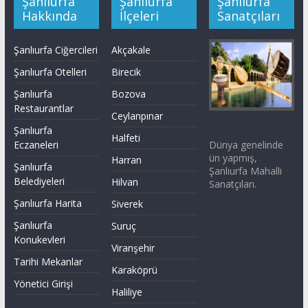
Şanlıurfa
Şanlıurfa
Şanlıurfa
Hakkında
İlçeleri
Sanatçıları
Şanlıurfa Ciğercileri
Akçakale
Şanlıurfa Otelleri
Birecik
Şanlıurfa
Bozova
Restaurantlar
Ceylanpınar
Şanlıurfa
Halfeti
Dünya genelinde
Eczaneleri
ün yapmış,
Harran
Şanlıurfa
Şanlıurfa Mahalli
Belediyeleri
Hilvan
Sanatçıları.
Şanlıurfa Harita
Siverek
Şanlıurfa
Suruç
Konukevleri
Viranşehir
Tarihi Mekanlar
Karaköprü
Yönetici Girişi
Haliliye