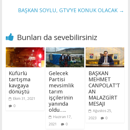
BAŞKAN SOYLU, GTV’YE KONUK OLACAK
→
Bunları da sevebilirsiniz
Küfürlü
Gelecek
BAŞKAN
tartışma
Partisi
MEHMET
kavgaya
mevsimlik
CANPOLAT’T
dönüştü
tarım
AN
işçilerinin
MALAZGİRT
Ekim 31, 2021
yanında
MESAJI
0
oldu…..
Ağustos 25,
Haziran 17,
2023
0
2021
0