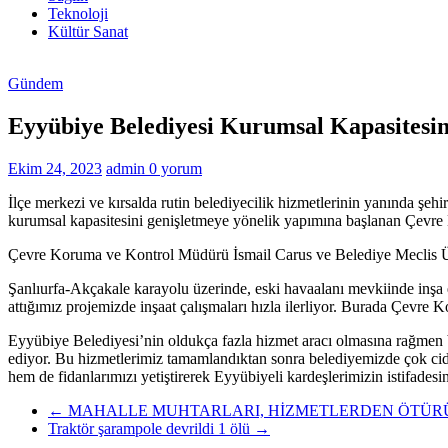
Haberleri
Teknoloji
Kültür Sanat
Gündem
Eyyübiye Belediyesi Kurumsal Kapasitesin
Ekim 24, 2023
admin
0 yorum
İlçe merkezi ve kırsalda rutin belediyecilik hizmetlerinin yanında şeh
kurumsal kapasitesini genişletmeye yönelik yapımına başlanan Çevr
Çevre Koruma ve Kontrol Müdürü İsmail Carus ve Belediye Meclis Üyes
Şanlıurfa-Akçakale karayolu üzerinde, eski havaalanı mevkiinde inşa 
attığımız projemizde inşaat çalışmaları hızla ilerliyor. Burada Çevre 
Eyyübiye Belediyesi’nin oldukça fazla hizmet aracı olmasına rağmen b
ediyor. Bu hizmetlerimiz tamamlandıktan sonra belediyemizde çok cidd
hem de fidanlarımızı yetiştirerek Eyyübiyeli kardeşlerimizin istifades
←
MAHALLE MUHTARLARI, HİZMETLERDEN ÖTÜRÜ
Traktör şarampole devrildi 1 ölü
→