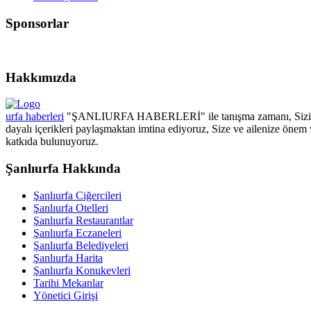
Sponsorlar
Hakkımızda
urfa haberleri
"ŞANLIURFA HABERLERİ" ile tanışma zamanı, Sizin için
dayalı içerikleri paylaşmaktan imtina ediyoruz, Size ve ailenize önem 
katkıda bulunuyoruz.
Şanlıurfa Hakkında
Şanlıurfa Ciğercileri
Şanlıurfa Otelleri
Şanlıurfa Restaurantlar
Şanlıurfa Eczaneleri
Şanlıurfa Belediyeleri
Şanlıurfa Harita
Şanlıurfa Konukevleri
Tarihi Mekanlar
Yönetici Girişi