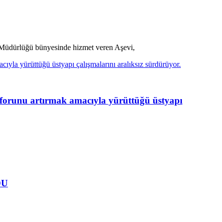
eri Müdürlüğü bünyesinde hizmet veren Aşevi,
unu artırmak amacıyla yürüttüğü üstyapı
DU