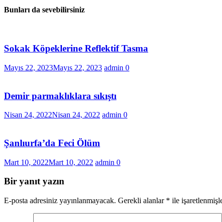
Bunları da sevebilirsiniz
Sokak Köpeklerine Reflektif Tasma
Mayıs 22, 2023
Mayıs 22, 2023
admin
0
Demir parmaklıklara sıkıştı
Nisan 24, 2022
Nisan 24, 2022
admin
0
Şanlıurfa’da Feci Ölüm
Mart 10, 2022
Mart 10, 2022
admin
0
Bir yanıt yazın
E-posta adresiniz yayınlanmayacak.
Gerekli alanlar
*
ile işaretlenmişl