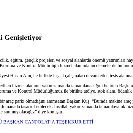
i Genişletiyor
ircilik, eğitim, gençlik projeleri ve sosyal alanlarda önemli yatırımla
e Koruma ve Kontrol Müdürlüğü hizmet alanında incelemelerde bulundu
i Hasan Aluç ile birlikte inşaat çalışmaları devam eden tesis alanın
edilen hizmet alanının yakın zamanda tamamlanacağını belirten Başkan K
Koruma ve Kontrol Müdürlüğümüz ile birlikte atölye, stok alanı, fidanlı
ir araç parkı olmadığını anımsatan Başkan Kuş, “Burada makine araç par
i manada tasarruf edilecek. İnşallah yakın zamanda tamamlayarak hizmet
ine sunmuş olacağız” diye konuştu.
 BAŞKAN CANPOLAT’A TEŞEKKÜR ETTİ