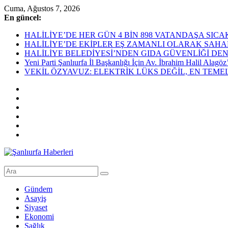
Skip
Cuma, Ağustos 7, 2026
to
En güncel:
content
HALİLİYE’DE HER GÜN 4 BİN 898 VATANDAŞA SIC
HALİLİYE’DE EKİPLER EŞ ZAMANLI OLARAK SAHADAHaliliye Bel
HALİLİYE BELEDİYESİ’NDEN GIDA GÜVENLİĞİ DEN
Yeni Parti Şanlıurfa İl Başkanlığı İçin Av. İbrahim Halil Alag
VEKİL ÖZYAVUZ: ELEKTRİK LÜKS DEĞİL, EN TEME
Şanlıurfa
Haberleri
Gündem
Asayiş
Son
Siyaset
Dakika
Ekonomi
Şanlıurfa
Sağlık