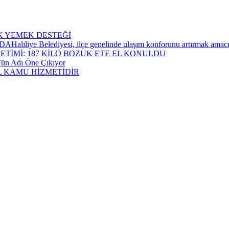
AK YEMEK DESTEĞİ
ediyesi, ilçe genelinde ulaşım konforunu artırmak amacıyla yürü
ETİMİ: 187 KİLO BOZUK ETE EL KONULDU
öz’ün Adı Öne Çıkıyor
L KAMU HİZMETİDİR