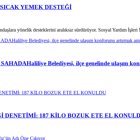
A SICAK YEMEK DESTEĞİ
atandaşlara yönelik desteklerini aralıksız sürdürüyor. Sosyal Yardım İşl
liliye Belediyesi, ilçe genelinde ulaşım konfor
İ DENETİMİ: 187 KİLO BOZUK ETE EL KONUL