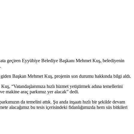
rı hayata geçiren Eyyübiye Belediye Başkanı Mehmet Kuş, belediyenin
.
a giden Başkan Mehmet Kuş, projenin son durumu hakkında bilgi aldı.
uş, “Vatandaşlarımıza hızlı hizmet yetiştirmek adına temellerini
k ve makine araç parkımız yer alacak” dedi.
kımızın da temelini attık. Şu anda inşaatı hızlı bir şekilde devam
e alacağımız bu tesis içerisindeki fidanlığımızda hem süs bitkileri