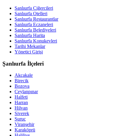
Şanlıurfa Ciğercileri
Şanlıurfa Otelleri
Şanlıurfa Restaurantlar
Şanlıurfa Eczaneleri
Şanlıurfa Belediyeleri
Şanlıurfa Harita
Şanlıurfa Konukevleri
Tarihi Mekanlar
Yönetici Girişi
Şanlıurfa İlçeleri
Akçakale
Birecik
Bozova
Ceylanpınar
Halfeti
Harran
Hilvan
Siverek
Suruç
Viranşehir
Karaköprü
Haliliye