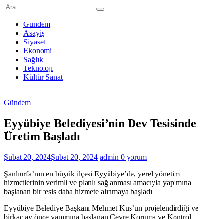
Şanlıurfa
Haberleri
Gündem
Asayiş
Son
Siyaset
Dakika
Ekonomi
Şanlıurfa
Sağlık
Haberleri
Teknoloji
Kültür Sanat
Gündem
Eyyübiye Belediyesi’nin Dev Tesisinde
Üretim Başladı
Şubat 20, 2024
Şubat 20, 2024
admin
0 yorum
Şanlıurfa’nın en büyük ilçesi Eyyübiye’de, yerel yönetim
hizmetlerinin verimli ve planlı sağlanması amacıyla yapımına
başlanan bir tesis daha hizmete alınmaya başladı.
Eyyübiye Belediye Başkanı Mehmet Kuş’un projelendirdiği ve
birkaç ay önce yapımına başlanan Çevre Koruma ve Kontrol