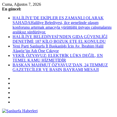
Skip
Cuma, Ağustos 7, 2026
to
En güncel:
content
HALİLİYE’DE EKİPLER EŞ ZAMANLI OLARAK
SAHADAHaliliye Belediyesi, ilçe genelinde ulaşım
konforunu artırmak amacıyla yürüttüğü üstyapı çalışmalarını
aralıksız sürdürüyor.
HALİLİYE BELEDİYESİ’NDEN GIDA GÜVENLİĞİ
DENETİMİ: 187 KİLO BOZUK ETE EL KONULDU
Yeni Parti Şanlıurfa İl Başkanlığı İçin Av. İbrahim Halil
Alagöz’ün Adı Öne Çıkıyor
VEKİL ÖZYAVUZ: ELEKTRİK LÜKS DEĞİL, EN
TEMEL KAMU HİZMETİDİR
BAŞKAN MAHMUT ÖZYAVUZ’DAN, 24 TEMMUZ
GAZETECİLER VE BASIN BAYRAMI MESAJI