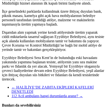
Müdürlüğü hizmet alanının ilk kapalı birimi faaliyete alındı.
İlçe genelindeki parklarda kullanılmak üzere ihtiyaç duyulan bank,
piknik masası, kamelya gibi açık hava mobilyalarının belediye
personeli tarafından üretildiği atölye, malzeme ve makinelerin
taşınmasıyla üretim yapmaya başladı.
Dışarıdan alım yapmak yerine kendi atölyesinde üretim yaparak
ciddi miktarlarda tasarruf sağlayan Eyyübiye Belediyesi, aynı tesiste
açık alanda kullanılan mobilyaların tamir ve bakımını da yapıyor.
Çevre Koruma ve Kontrol Müdürlüğü’ne bağlı bir mobil atölye de
yerinde tamir ve bakımları gerçekleştiriyor.
Eyyübiye Belediyesi Sera Kent’in de bulunduğu eski havaalanı
yakınında yapımına başlanan tesiste, atölyenin yanı sıra makine
parkı ve fidanlık da yer alacak. Yemyeşil bir Eyyübiye sloganıyla
çevreci faaliyetlerine devam eden Eyyübiye Belediyesi, yeşil alanlar
için ihtiyaç duyulan süs bitkileri ve fidanları da kendi tesislerinde
üretecek.
←
HALİLİYE’DE ZABITA EKİPLERİ KAFELERİ
DENETLEDİ
112 Acil ambulans hangi durumlarda aranır?
→
Bunları da sevebilirsiniz