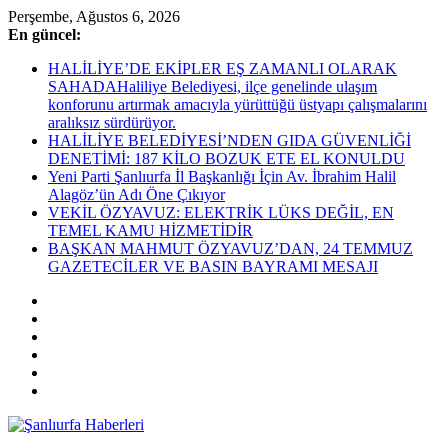
Skip
Perşembe, Ağustos 6, 2026
to
En güncel:
content
HALİLİYE’DE EKİPLER EŞ ZAMANLI OLARAK
SAHADAHaliliye Belediyesi, ilçe genelinde ulaşım
konforunu artırmak amacıyla yürüttüğü üstyapı çalışmalarını
aralıksız sürdürüyor.
HALİLİYE BELEDİYESİ’NDEN GIDA GÜVENLİĞİ
DENETİMİ: 187 KİLO BOZUK ETE EL KONULDU
Yeni Parti Şanlıurfa İl Başkanlığı İçin Av. İbrahim Halil
Alagöz’ün Adı Öne Çıkıyor
VEKİL ÖZYAVUZ: ELEKTRİK LÜKS DEĞİL, EN
TEMEL KAMU HİZMETİDİR
BAŞKAN MAHMUT ÖZYAVUZ’DAN, 24 TEMMUZ
GAZETECİLER VE BASIN BAYRAMI MESAJI