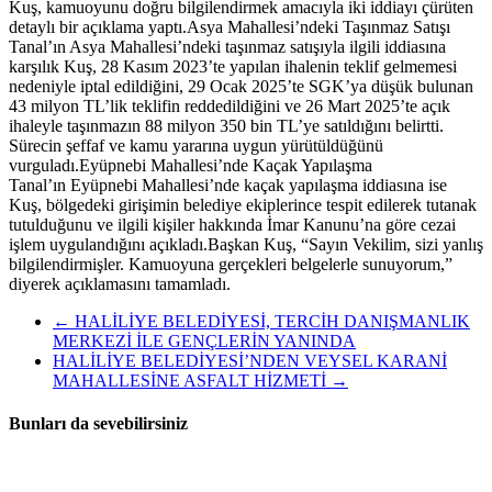
Kuş, kamuoyunu doğru bilgilendirmek amacıyla iki iddiayı çürüten
detaylı bir açıklama yaptı.Asya Mahallesi’ndeki Taşınmaz Satışı
Tanal’ın Asya Mahallesi’ndeki taşınmaz satışıyla ilgili iddiasına
karşılık Kuş, 28 Kasım 2023’te yapılan ihalenin teklif gelmemesi
nedeniyle iptal edildiğini, 29 Ocak 2025’te SGK’ya düşük bulunan
43 milyon TL’lik teklifin reddedildiğini ve 26 Mart 2025’te açık
ihaleyle taşınmazın 88 milyon 350 bin TL’ye satıldığını belirtti.
Sürecin şeffaf ve kamu yararına uygun yürütüldüğünü
vurguladı.Eyüpnebi Mahallesi’nde Kaçak Yapılaşma
Tanal’ın Eyüpnebi Mahallesi’nde kaçak yapılaşma iddiasına ise
Kuş, bölgedeki girişimin belediye ekiplerince tespit edilerek tutanak
tutulduğunu ve ilgili kişiler hakkında İmar Kanunu’na göre cezai
işlem uygulandığını açıkladı.Başkan Kuş, “Sayın Vekilim, sizi yanlış
bilgilendirmişler. Kamuoyuna gerçekleri belgelerle sunuyorum,”
diyerek açıklamasını tamamladı.
←
HALİLİYE BELEDİYESİ, TERCİH DANIŞMANLIK
MERKEZİ İLE GENÇLERİN YANINDA
HALİLİYE BELEDİYESİ’NDEN VEYSEL KARANİ
MAHALLESİNE ASFALT HİZMETİ
→
Bunları da sevebilirsiniz