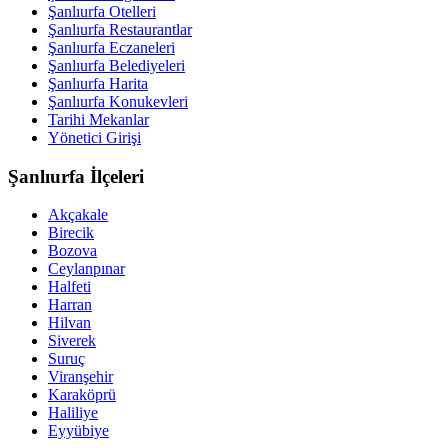
Şanlıurfa Otelleri
Şanlıurfa Restaurantlar
Şanlıurfa Eczaneleri
Şanlıurfa Belediyeleri
Şanlıurfa Harita
Şanlıurfa Konukevleri
Tarihi Mekanlar
Yönetici Girişi
Şanlıurfa İlçeleri
Akçakale
Birecik
Bozova
Ceylanpınar
Halfeti
Harran
Hilvan
Siverek
Suruç
Viranşehir
Karaköprü
Haliliye
Eyyübiye