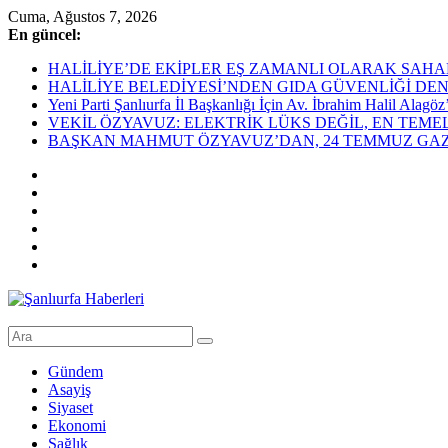
Skip
Cuma, Ağustos 7, 2026
to
En güncel:
content
HALİLİYE’DE EKİPLER EŞ ZAMANLI OLARAK SAHADAHaliliye Bel
HALİLİYE BELEDİYESİ’NDEN GIDA GÜVENLİĞİ DEN
Yeni Parti Şanlıurfa İl Başkanlığı İçin Av. İbrahim Halil Alag
VEKİL ÖZYAVUZ: ELEKTRİK LÜKS DEĞİL, EN TEME
BAŞKAN MAHMUT ÖZYAVUZ’DAN, 24 TEMMUZ GAZE
Şanlıurfa
Haberleri
Gündem
Asayiş
Son
Siyaset
Dakika
Ekonomi
Şanlıurfa
Sağlık