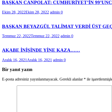
BAŞKAN CANPOLAT: CUMHURİYET’İN 99’UNC
Ekim 28, 2022
Ekim 28, 2022
admin
0
BAŞKAN BEYAZGÜL TALİMAT VERDİ ÜST GE
Temmuz 22, 2022
Temmuz 22, 2022
admin
0
AKABE İNİŞİNDE YİNE KAZA……
Aralık 16, 2021
Aralık 16, 2021
admin
0
Bir yanıt yazın
E-posta adresiniz yayınlanmayacak.
Gerekli alanlar
*
ile işaretlenmişl