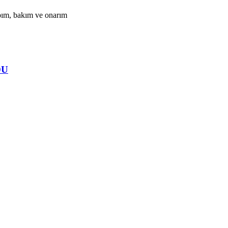
apım, bakım ve onarım
DU