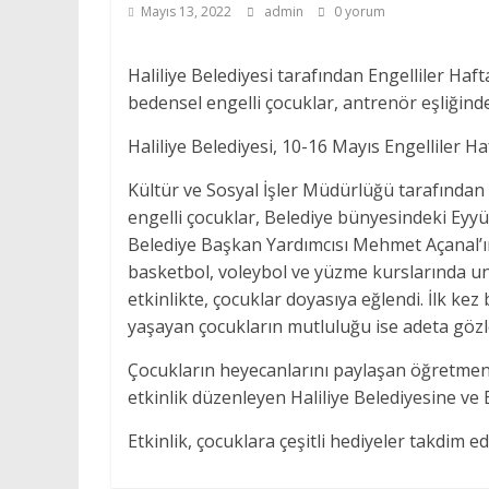
Mayıs 13, 2022
admin
0 yorum
Haliliye Belediyesi tarafından Engelliler Ha
bedensel engelli çocuklar, antrenör eşliğin
Haliliye Belediyesi, 10-16 Mayıs Engelliler Ha
Kültür ve Sosyal İşler Müdürlüğü tarafından
engelli çocuklar, Belediye bünyesindeki Ey
Belediye Başkan Yardımcısı Mehmet Açanal’ın
basketbol, voleybol ve yüzme kurslarında unu
etkinlikte, çocuklar doyasıya eğlendi. İlk k
yaşayan çocukların mutluluğu ise adeta göz
Çocukların heyecanlarını paylaşan öğretmenl
etkinlik düzenleyen Haliliye Belediyesine ve
Etkinlik, çocuklara çeşitli hediyeler takdim e