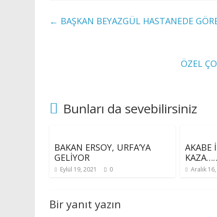
←
BAŞKAN BEYAZGÜL HASTANEDE GÖREV
ÖZEL ÇO
Bunları da sevebilirsiniz
BAKAN ERSOY, URFA’YA
AKABE 
GELİYOR
KAZA…
Eylül 19, 2021
0
Aralık 16
Bir yanıt yazın