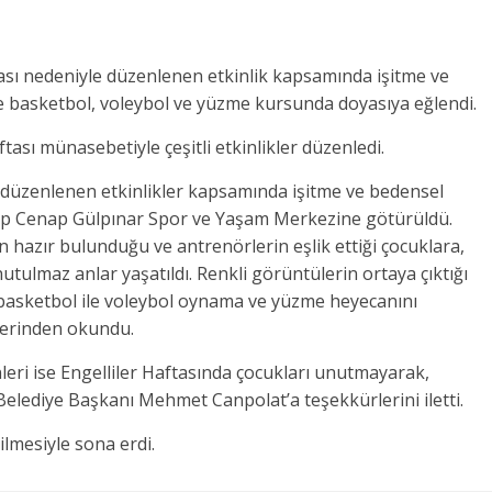
ftası nedeniyle düzenlenen etkinlik kapsamında işitme ve
de basketbol, voleybol ve yüzme kursunda doyasıya eğlendi.
ftası münasebetiyle çeşitli etkinlikler düzenledi.
 düzenlenen etkinlikler kapsamında işitme ve bedensel
yüp Cenap Gülpınar Spor ve Yaşam Merkezine götürüldü.
 hazır bulunduğu ve antrenörlerin eşlik ettiği çocuklara,
tulmaz anlar yaşatıldı. Renkli görüntülerin ortaya çıktığı
ez basketbol ile voleybol oynama ve yüzme heyecanını
lerinden okundu.
eri ise Engelliler Haftasında çocukları unutmayarak,
 Belediye Başkanı Mehmet Canpolat’a teşekkürlerini iletti.
dilmesiyle sona erdi.