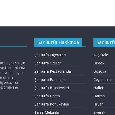
Şanlıurfa Hakkında
Şanlıurfa
Şanlıurfa Ciğercileri
Akçakale
anı, Sizin için
Şanlıurfa Otelleri
Birecik
z ve toplumlarda
Şanlıurfa Restaurantlar
Bozova
kasyona dayalı
ize önem
Şanlıurfa Eczaneleri
Ceylanpınar
nlıyoruz. Tüm
eğitimlerine
Şanlıurfa Belediyeleri
Halfeti
Şanlıurfa Harita
Harran
Şanlıurfa Konukevleri
Hilvan
Tarihi Mekanlar
Siverek