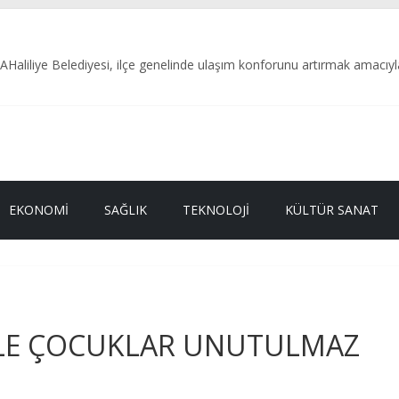
ye Belediyesi, ilçe genelinde ulaşım konforunu artırmak amacıyla yü
ETİMİ: 187 KİLO BOZUK ETE EL KONULDU
il Alagöz’ün Adı Öne Çıkıyor
L KAMU HİZMETİDİR
ETECİLER VE BASIN BAYRAMI MESAJI
EKONOMI
SAĞLIK
TEKNOLOJI
KÜLTÜR SANAT
İ İLE ÇOCUKLAR UNUTULMAZ