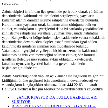
sürdürüyor.
Zabıta ekipleri tarafından ilçe genelinde periyodik olarak yürütülen
denetimlerde; kaldırımlarda ürünlerini sergileyerek, yayaların
kullanım alanını daraltan işletme sahiplerine uyarılarda bulundu.
Kaldırımların yayaların ortak kullanım alanı olduğunu belirten
ekipler, vatandaşların alışverişlerini daha iyi şartlarda yapabilmeleri
için işletme sahiplerine kurallara uyulması hususunda hatırlatma
yaptı. Bahçevlievler bölgesindeki işlek caddelerde ve ara sokaklarda
denetimlerine devam eden ekipler, esnaf tarafından işgal edilen
kaldırımdaki ürünlerin alınması için müdahalede bulundu.
Vatandaşların geçişini engelleyen hiçbir malzemenin kaldırımda
bulunmasına izin verilmeyeceğini belirten ekipler, söz konusu
işgallerin Belediye mevzuatına aykırı olduğunu kaydederek,
kurallara uymayan işyerleri hakkında gerekli işlemlerin
başlatılacağını ifade etti.
Zabıta Müdürlüğünden yapılan açıklamada ise işgallerin ve görüntü
kirliliğinin önüne geçilmesi için denetimlerin devam edeceği ve
vatandaşların karşılaştıkları olumsuzlukları 444 22 63 numaralı
Haliliye Belediyesi İletişim Merkezine aktarabilecekleri kaydedildi.
←
ŞANLIURFASPOR’DA TUZLA HAZIRLIKLARI
SÜRÜYOR
BAŞKAN BEYAZGÜL’DEN ESNAF ZİYARETİ
→