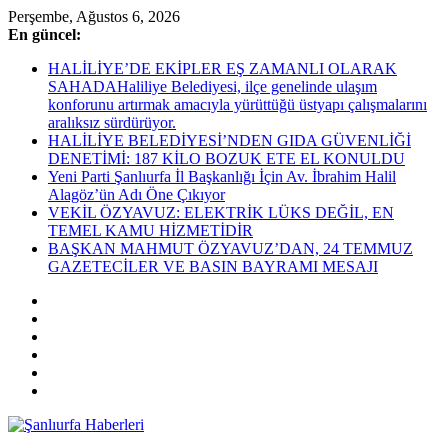
Skip
Perşembe, Ağustos 6, 2026
to
En güncel:
content
HALİLİYE’DE EKİPLER EŞ ZAMANLI OLARAK
SAHADAHaliliye Belediyesi, ilçe genelinde ulaşım
konforunu artırmak amacıyla yürüttüğü üstyapı çalışmalarını
aralıksız sürdürüyor.
HALİLİYE BELEDİYESİ’NDEN GIDA GÜVENLİĞİ
DENETİMİ: 187 KİLO BOZUK ETE EL KONULDU
Yeni Parti Şanlıurfa İl Başkanlığı İçin Av. İbrahim Halil
Alagöz’ün Adı Öne Çıkıyor
VEKİL ÖZYAVUZ: ELEKTRİK LÜKS DEĞİL, EN
TEMEL KAMU HİZMETİDİR
BAŞKAN MAHMUT ÖZYAVUZ’DAN, 24 TEMMUZ
GAZETECİLER VE BASIN BAYRAMI MESAJI