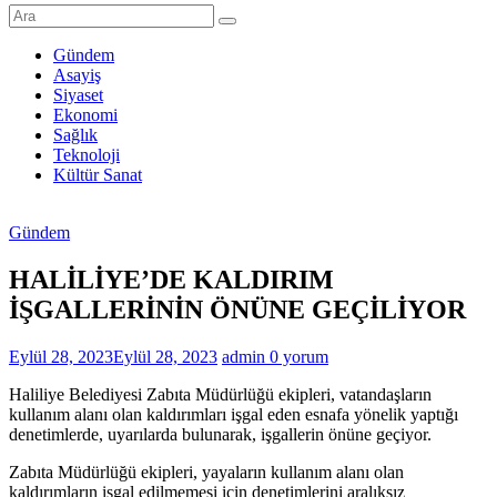
Şanlıurfa
Haberleri
Gündem
Asayiş
Son
Siyaset
Dakika
Ekonomi
Şanlıurfa
Sağlık
Haberleri
Teknoloji
Kültür Sanat
Gündem
HALİLİYE’DE KALDIRIM
İŞGALLERİNİN ÖNÜNE GEÇİLİYOR
Eylül 28, 2023
Eylül 28, 2023
admin
0 yorum
Haliliye Belediyesi Zabıta Müdürlüğü ekipleri, vatandaşların
kullanım alanı olan kaldırımları işgal eden esnafa yönelik yaptığı
denetimlerde, uyarılarda bulunarak, işgallerin önüne geçiyor.
Zabıta Müdürlüğü ekipleri, yayaların kullanım alanı olan
kaldırımların işgal edilmemesi için denetimlerini aralıksız