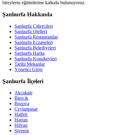
bireylerin eğitimlerine katkıda bulunuyoruz.
Şanlıurfa Hakkında
Şanlıurfa Ciğercileri
Şanlıurfa Otelleri
Şanlıurfa Restaurantlar
Şanlıurfa Eczaneleri
Şanlıurfa Belediyeleri
Şanlıurfa Harita
Şanlıurfa Konukevleri
Tarihi Mekanlar
Yönetici Girişi
Şanlıurfa İlçeleri
Akçakale
Birecik
Bozova
Ceylanpınar
Halfeti
Harran
Hilvan
Siverek