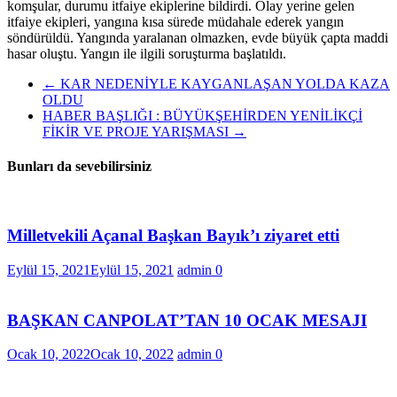
komşular, durumu itfaiye ekiplerine bildirdi. Olay yerine gelen
itfaiye ekipleri, yangına kısa sürede müdahale ederek yangın
söndürüldü. Yangında yaralanan olmazken, evde büyük çapta maddi
hasar oluştu. Yangın ile ilgili soruşturma başlatıldı.
←
KAR NEDENİYLE KAYGANLAŞAN YOLDA KAZA
OLDU
HABER BAŞLIĞI : BÜYÜKŞEHİRDEN YENİLİKÇİ
FİKİR VE PROJE YARIŞMASI
→
Bunları da sevebilirsiniz
Milletvekili Açanal Başkan Bayık’ı ziyaret etti
Eylül 15, 2021
Eylül 15, 2021
admin
0
BAŞKAN CANPOLAT’TAN 10 OCAK MESAJI
Ocak 10, 2022
Ocak 10, 2022
admin
0