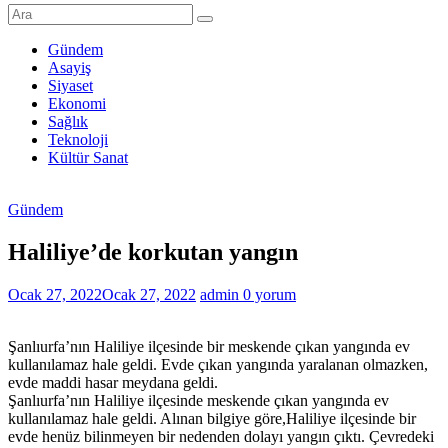
Şanlıurfa
Haberleri
Gündem
Asayiş
Son
Siyaset
Dakika
Ekonomi
Şanlıurfa
Sağlık
Haberleri
Teknoloji
Kültür Sanat
Gündem
Haliliye’de korkutan yangın
Ocak 27, 2022
Ocak 27, 2022
admin
0 yorum
Şanlıurfa’nın Haliliye ilçesinde bir meskende çıkan yangında ev
kullanılamaz hale geldi. Evde çıkan yangında yaralanan olmazken,
evde maddi hasar meydana geldi.
Şanlıurfa’nın Haliliye ilçesinde meskende çıkan yangında ev
kullanılamaz hale geldi. Alınan bilgiye göre,Haliliye ilçesinde bir
evde henüz bilinmeyen bir nedenden dolayı yangın çıktı. Çevredeki