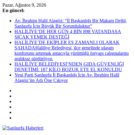
Skip
Pazar, Ağustos 9, 2026
to
En güncel:
content
Av. İbrahim Halil Alagöz: “İl Başkanlığı Bir Makam Değil,
Şanlıurfa İçin Büyük Bir Sorumluluktur”
HALİLİYE’DE HER GÜN 4 BİN 898 VATANDAŞA
SICAK YEMEK DESTEĞİ
HALİLİYE’DE EKİPLER EŞ ZAMANLI OLARAK
SAHADAHaliliye Belediyesi, ilçe genelinde ulaşım
konforunu artırmak amacıyla yürüttüğü üstyapı çalışmalarını
aralıksız sürdürüyor.
HALİLİYE BELEDİYESİ’NDEN GIDA GÜVENLİĞİ
DENETİMİ: 187 KİLO BOZUK ETE EL KONULDU
Yeni Parti Şanlıurfa İl Başkanlığı İçin Av. İbrahim Halil
Alagöz’ün Adı Öne Çıkıyor