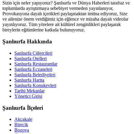
Sizin için neler yapıyoruz? Şanlıurfa ve Dünya Haberleri tarafsız ve
toplumlarda ayrıştırmaya sebebiyet vermeden yayınlanıyor,
Provokasyona dayalı içerikleri paylaşmaktan imtina ediyoruz, Size
ve ailenize önem verdiğimiz için eğlence ve mizaha dayalı videolar
yayınlıyoruz. Tüm yörelere ait kültürel zenginlikleri paylaşarak
bireylerin eğitimlerine katkıda bulunuyoruz.
Şanlıurfa Hakkında
Şanlıurfa Ciğercileri
Şanlıurfa Otelleri
Şanlıurfa Restaurantlar
Şanlıurfa Eczaneleri
Şanlıurfa Belediyeleri
Şanlıurfa Harita
Şanlıurfa Konukevleri
Tarihi Mekanlar
Yönetici Girişi
Şanlıurfa İlçeleri
Akçakale
Birecik
Bozova