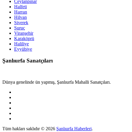
Ceylanpınar
Halfeti
Harran
Hilvan
Siverek
Suruç
Viranşehir
Karaköprü
Haliliye
Eyyübiye
Şanlıurfa Sanatçıları
Dünya genelinde ün yapmış, Şanlıurfa Mahalli Sanatçıları.
Tüm hakları saklıdır © 2026
Şanlıurfa Haberleri
.