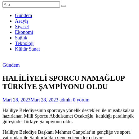
Şanlıurfa
Haberleri
Gündem
Asayiş
Son
Siyaset
Dakika
Ekonomi
Şanlıurfa
Sağlık
Haberleri
Teknoloji
Kültür Sanat
Gündem
HALİLİYELİ SPORCU NAMAĞLUP
TÜRKİYE ŞAMPİYONU OLDU
Mart 28, 2023
Mart 28, 2023
admin
0 yorum
Haliliye Belediyesinin sporcuya yönelik destekleri ile müsabakalara
hazırlanan Milli Sporcu Abdulsamet Ocakoğlu, katıldığı paralimpik
güreşinde Türkiye Şampiyonu oldu.
Haliliye Belediye Başkanı Mehmet Canpolat’ın gençliğe ve spora
yatırımları ile Şanlıurfa’dan genç yetenekler çıkıyor.