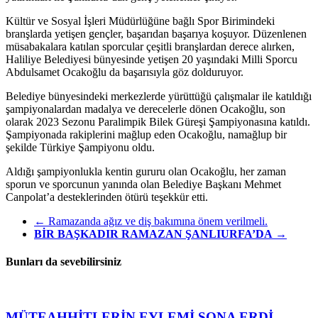
Kültür ve Sosyal İşleri Müdürlüğüne bağlı Spor Birimindeki
branşlarda yetişen gençler, başarıdan başarıya koşuyor. Düzenlenen
müsabakalara katılan sporcular çeşitli branşlardan derece alırken,
Haliliye Belediyesi bünyesinde yetişen 20 yaşındaki Milli Sporcu
Abdulsamet Ocakoğlu da başarısıyla göz dolduruyor.
Belediye bünyesindeki merkezlerde yürüttüğü çalışmalar ile katıldığı
şampiyonalardan madalya ve derecelerle dönen Ocakoğlu, son
olarak 2023 Sezonu Paralimpik Bilek Güreşi Şampiyonasına katıldı.
Şampiyonada rakiplerini mağlup eden Ocakoğlu, namağlup bir
şekilde Türkiye Şampiyonu oldu.
Aldığı şampiyonlukla kentin gururu olan Ocakoğlu, her zaman
sporun ve sporcunun yanında olan Belediye Başkanı Mehmet
Canpolat’a desteklerinden ötürü teşekkür etti.
←
Ramazanda ağız ve diş bakımına önem verilmeli.
BİR BAŞKADIR RAMAZAN ŞANLIURFA’DA
→
Bunları da sevebilirsiniz
MÜTEAHHİTLERİN EYLEMİ SONA ERDİ