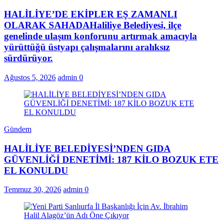
HALİLİYE’DE EKİPLER EŞ ZAMANLI
OLARAK SAHADAHaliliye Belediyesi, ilçe
genelinde ulaşım konforunu artırmak amacıyla
yürüttüğü üstyapı çalışmalarını aralıksız
sürdürüyor.
Ağustos 5, 2026
admin
0
Gündem
HALİLİYE BELEDİYESİ’NDEN GIDA
GÜVENLİĞİ DENETİMİ: 187 KİLO BOZUK ETE
EL KONULDU
Temmuz 30, 2026
admin
0