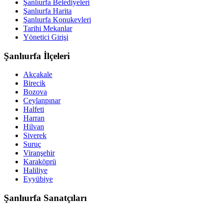
Şanlıurfa Belediyeleri
Şanlıurfa Harita
Şanlıurfa Konukevleri
Tarihi Mekanlar
Yönetici Girişi
Şanlıurfa İlçeleri
Akçakale
Birecik
Bozova
Ceylanpınar
Halfeti
Harran
Hilvan
Siverek
Suruç
Viranşehir
Karaköprü
Haliliye
Eyyübiye
Şanlıurfa Sanatçıları