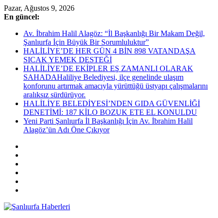
Skip
Pazar, Ağustos 9, 2026
to
En güncel:
content
Av. İbrahim Halil Alagöz: “İl Başkanlığı Bir Makam Değil,
Şanlıurfa İçin Büyük Bir Sorumluluktur”
HALİLİYE’DE HER GÜN 4 BİN 898 VATANDAŞA
SICAK YEMEK DESTEĞİ
HALİLİYE’DE EKİPLER EŞ ZAMANLI OLARAK
SAHADAHaliliye Belediyesi, ilçe genelinde ulaşım
konforunu artırmak amacıyla yürüttüğü üstyapı çalışmalarını
aralıksız sürdürüyor.
HALİLİYE BELEDİYESİ’NDEN GIDA GÜVENLİĞİ
DENETİMİ: 187 KİLO BOZUK ETE EL KONULDU
Yeni Parti Şanlıurfa İl Başkanlığı İçin Av. İbrahim Halil
Alagöz’ün Adı Öne Çıkıyor