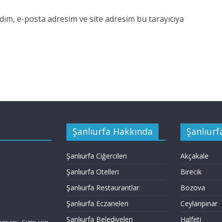
dım, e-posta adresim ve site adresim bu tarayıcıya
Şanlıurfa Hakkında
Şanlıurfa
Şanlıurfa Ciğercileri
Akçakale
Şanlıurfa Otelleri
Birecik
Şanlıurfa Restaurantlar
Bozova
Şanlıurfa Eczaneleri
Ceylanpınar
Şanlıurfa Belediyeleri
Halfeti