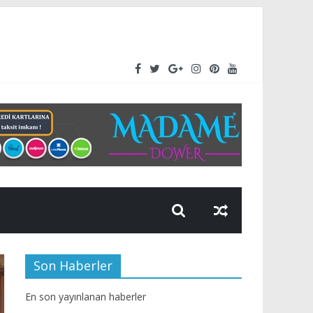
rüttüğü üstyapı çalışmalarını aralıksız sürdürüyor.
Son Haberler
En son yayınlanan haberler