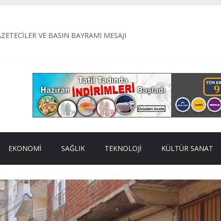
ETECİLER VE BASIN BAYRAMI MESAJI
ye Belediyesi, ilçe genelinde ulaşım konforunu artırmak amacıyla yü
ETİMİ: 187 KİLO BOZUK ETE EL KONULDU
il Alagöz’ün Adı Öne Çıkıyor
L KAMU HİZMETİDİR
EKONOMI
SAĞLIK
TEKNOLOJI
KÜLTÜR SANAT