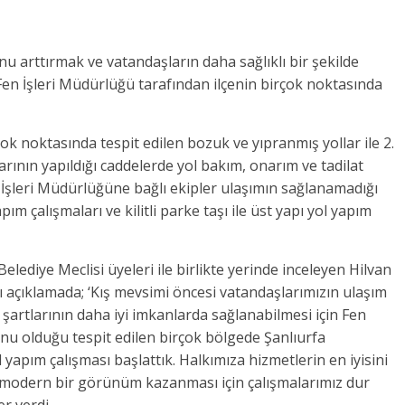
u arttırmak ve vatandaşların daha sağlıklı bir şekilde
 Fen İşleri Müdürlüğü tarafından ilçenin birçok noktasında
çok noktasında tespit edilen bozuk ve yıpranmış yollar ile 2.
ının yapıldığı caddelerde yol bakım, onarım ve tadilat
 İşleri Müdürlüğüne bağlı ekipler ulaşımın sağlanamadığı
ım çalışmaları ve kilitli parke taşı ile üst yapı yol yapım
Belediye Meclisi üyeleri ile birlikte yerinde inceleyen Hilvan
lı açıklamada; ‘Kış mevsimi öncesi vatandaşlarımızın ulaşım
artlarının daha iyi imkanlarda sağlanabilmesi için Fen
u olduğu tespit edilen birçok bölgede Şanlıurfa
l yapım çalışması başlattık. Halkımıza hizmetlerin en iyisini
a modern bir görünüm kazanması için çalışmalarımız dur