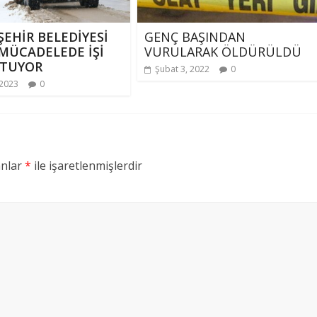
EHİR BELEDİYESİ
GENÇ BAŞINDAN
MÜCADELEDE İŞİ
VURULARAK ÖLDÜRÜLDÜ
UTUYOR
Şubat 3, 2022
0
 2023
0
anlar
*
ile işaretlenmişlerdir