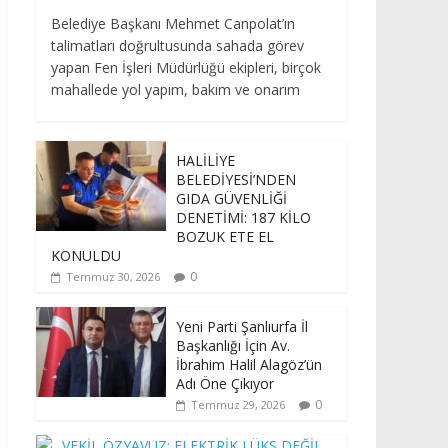
Belediye Başkanı Mehmet Canpolat’ın
talimatları doğrultusunda sahada görev
yapan Fen İşleri Müdürlüğü ekipleri, birçok
mahallede yol yapım, bakım ve onarım
HALİLİYE
BELEDİYESİ’NDEN
GIDA GÜVENLİĞİ
DENETİMİ: 187 KİLO
BOZUK ETE EL
KONULDU
0
Temmuz 30, 2026
Yeni Parti Şanlıurfa İl
Başkanlığı İçin Av.
İbrahim Halil Alagöz’ün
Adı Öne Çıkıyor
0
Temmuz 29, 2026