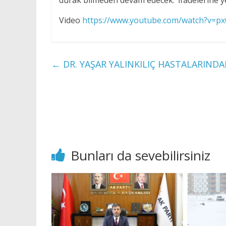
durak bilmeden devam edecek.’ İfadelerine ye
Video
https://www.youtube.com/watch?v=
←
DR. YAŞAR YALINKILIÇ HASTALARIND
Bunları da sevebilirsiniz