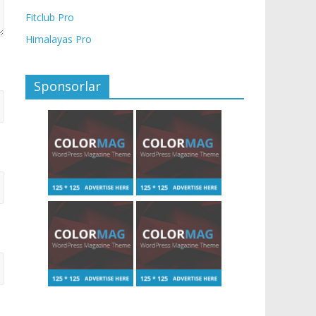
Fitclub Pro
Himalayas Pro
Sponsorlar