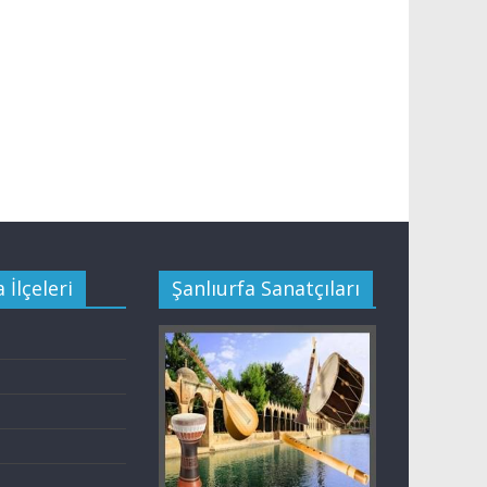
 İlçeleri
Şanlıurfa Sanatçıları