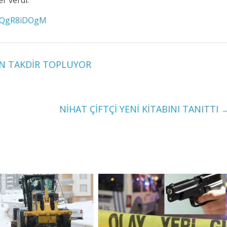
r verdi.
pxQgR8iDOgM
AN TAKDİR TOPLUYOR
NİHAT ÇİFTÇİ YENİ KİTABINI TANITTI