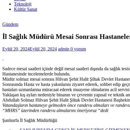
Haberleri
Teknoloji
Kültür Sanat
Gündem
İl Sağlık Müdürü Mesai Sonrası Hastaneler
Eylül 20, 2024
Eylül 20, 2024
admin
0 yorum
.
Sadece mesai saatleri içinde değil mesai saatleri dışında da sağlık te
Hastanesinde incelemelerde bulundu.
Müdür solmaz mesai sonrası Hilvan Şehit Halit Şiltak Devlet Hastanesin
Sonrasında Hasta ve hasta yakınlarını ziyaret ederek, sohbet edip geçmi
hastaları uzmanlarına müracaat ederek muayene olmalarını acil servisi a
Yaklaşan kış ayları nedeniyle binanın ve çevrenin yapısal ve teknik
Abdullah Solmaz Hilvan Şehit Halit Şiltak Devlet Hastanesi Başheki
Vatandaşların hastaneye gelmeden önce randevu almaları ve randevu
“MHRS” üzerinden randevu almalarını öneriyoruz “dedi
Şanlıurfa İl Sağlık Müdürlüğü