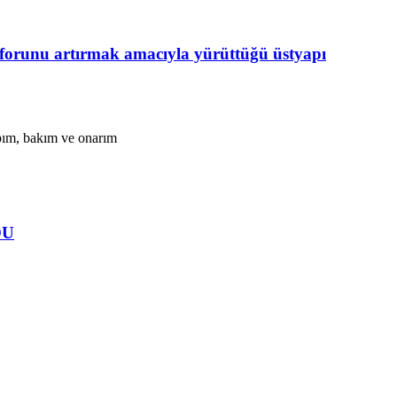
unu artırmak amacıyla yürüttüğü üstyapı
apım, bakım ve onarım
DU