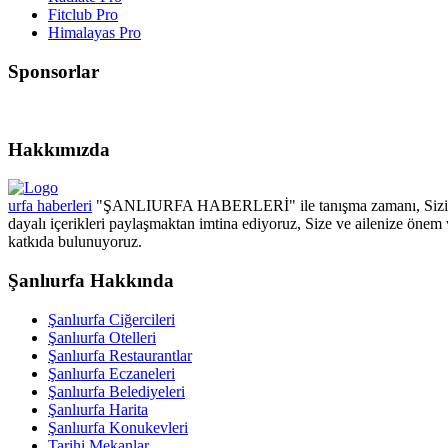
Fitclub Pro
Himalayas Pro
Sponsorlar
Hakkımızda
urfa haberleri
"ŞANLIURFA HABERLERİ" ile tanışma zamanı, Sizin için
dayalı içerikleri paylaşmaktan imtina ediyoruz, Size ve ailenize önem 
katkıda bulunuyoruz.
Şanlıurfa Hakkında
Şanlıurfa Ciğercileri
Şanlıurfa Otelleri
Şanlıurfa Restaurantlar
Şanlıurfa Eczaneleri
Şanlıurfa Belediyeleri
Şanlıurfa Harita
Şanlıurfa Konukevleri
Tarihi Mekanlar