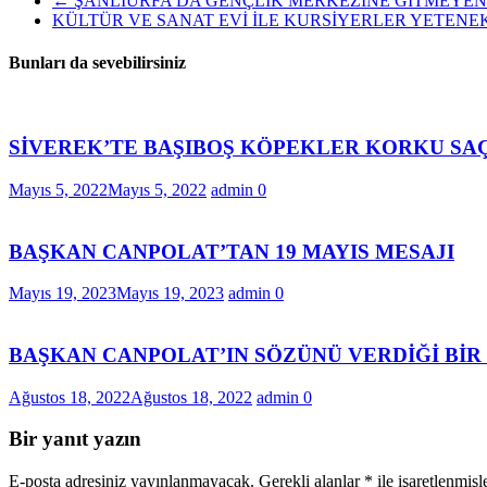
←
ŞANLIURFA’DA GENÇLİK MERKEZİNE GİTMEYE
KÜLTÜR VE SANAT EVİ İLE KURSİYERLER YETENE
Bunları da sevebilirsiniz
SİVEREK’TE BAŞIBOŞ KÖPEKLER KORKU SA
Mayıs 5, 2022
Mayıs 5, 2022
admin
0
BAŞKAN CANPOLAT’TAN 19 MAYIS MESAJI
Mayıs 19, 2023
Mayıs 19, 2023
admin
0
BAŞKAN CANPOLAT’IN SÖZÜNÜ VERDİĞİ BİR
Ağustos 18, 2022
Ağustos 18, 2022
admin
0
Bir yanıt yazın
E-posta adresiniz yayınlanmayacak.
Gerekli alanlar
*
ile işaretlenmişl