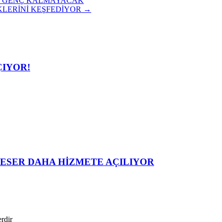
N GENÇ KALMAYACAK
KLERİNİ KEŞFEDİYOR
→
ÇIYOR!
 ESER DAHA HİZMETE AÇILIYOR
erdir