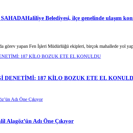
liliye Belediyesi, ilçe genelinde ulaşım konfor
da görev yapan Fen İşleri Müdürlüğü ekipleri, birçok mahallede yol y
İ DENETİMİ: 187 KİLO BOZUK ETE EL KONUL
alil Alagöz’ün Adı Öne Çıkıyor