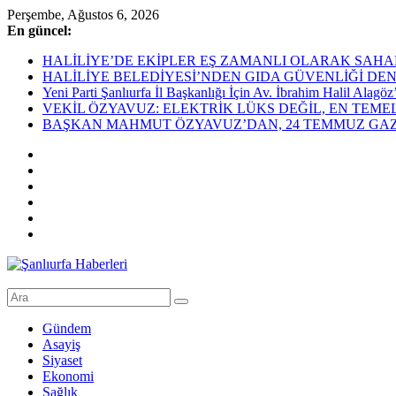
Skip
Perşembe, Ağustos 6, 2026
to
En güncel:
content
HALİLİYE’DE EKİPLER EŞ ZAMANLI OLARAK SAHADAHaliliye Bel
HALİLİYE BELEDİYESİ’NDEN GIDA GÜVENLİĞİ DEN
Yeni Parti Şanlıurfa İl Başkanlığı İçin Av. İbrahim Halil Alag
VEKİL ÖZYAVUZ: ELEKTRİK LÜKS DEĞİL, EN TEME
BAŞKAN MAHMUT ÖZYAVUZ’DAN, 24 TEMMUZ GAZE
Şanlıurfa
Haberleri
Gündem
Asayiş
Son
Siyaset
Dakika
Ekonomi
Şanlıurfa
Sağlık