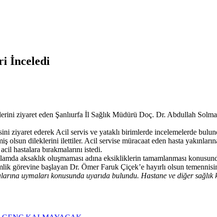
i İnceledi
sislerini ziyaret eden Şanlıurfa İl Sağlık Müdürü Doç. Dr. Abdullah Solm
i ziyaret ederek Acil servis ve yataklı birimlerde incelemelerde bulundu
ş olsun dileklerini ilettiler. Acil servise müracaat eden hasta yakınları
cil hastalara bırakmalarını istedi.
 anlamda aksaklık oluşmaması adına eksikliklerin tamamlanması konusun
mlik görevine başlayan Dr. Ömer Faruk Çiçek’e hayırlı olsun temennis
larına uymaları konusunda uyarıda bulundu. Hastane ve diğer sağlık 