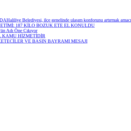
ediyesi, ilçe genelinde ulaşım konforunu artırmak amacıyla yürü
ETİMİ: 187 KİLO BOZUK ETE EL KONULDU
öz’ün Adı Öne Çıkıyor
L KAMU HİZMETİDİR
TECİLER VE BASIN BAYRAMI MESAJI