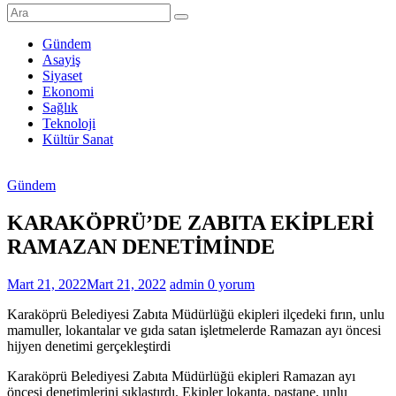
Şanlıurfa
Haberleri
Gündem
Asayiş
Son
Siyaset
Dakika
Ekonomi
Şanlıurfa
Sağlık
Haberleri
Teknoloji
Kültür Sanat
Gündem
KARAKÖPRÜ’DE ZABITA EKİPLERİ
RAMAZAN DENETİMİNDE
Mart 21, 2022
Mart 21, 2022
admin
0 yorum
Karaköprü Belediyesi Zabıta Müdürlüğü ekipleri ilçedeki fırın, unlu
mamuller, lokantalar ve gıda satan işletmelerde Ramazan ayı öncesi
hijyen denetimi gerçekleştirdi
Karaköprü Belediyesi Zabıta Müdürlüğü ekipleri Ramazan ayı
öncesi denetimlerini sıklaştırdı. Ekipler lokanta, pastane, unlu