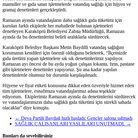
mamuller ve gıda satan işletmelerde vatandaş sağlığı için hijyen ve
gramaj denetimleri gerçekleştirdi.
Ramazan ayında vatandaşların daha sağlıklı gıda tüketimi için
kurulan farklı ekiplerle her mahallede bulunan işletmeleri
denetleyen Karaköprü Belediyesi Zabıta Müdürlüğü, Ramazan
ayında da bu denetimlerini belirli aralıklarla sürdürecek.
Karaköprü Belediye Başkanı Metin Baydilli vatandaş sağlığını
korumanın kendileri için önemli olduğunu belirterek, “İlçemizde
gıda üretimi yapan işletmelere sık sık denetimlerimiz yapılıyor.
Ramazan ayı öncesi de bu ayda yoğun çalışan lokanta, fırın, pastane
gibi işletmelere denetimler yapıyoruz. Şu ana kadar yapılan
denetimlerde olumsuz bir durumla karşılaşılmadı.
Hijyene ve fiyat etiketi konusuna dikkat eden özveriyle hizmet eden
tüm işletmelere, esnafımıza vatandaşlarımız adına teşekkür
ediyorum. Ekiplerimiz Ramazan ayında da denetimlerini sürdürecek
ve vatandaşlarımızın daha sağlıklı gıda tüketimi için sürekli sahada
olacaklar” diye konuştu.
←
Deva Partili Baydağ hızlı başladı: Gençler salona sığmadı
SAĞLIK ÇALIŞANLARI YAŞLILARI UNUTMADI.
→
Bunları da sevebilirsiniz