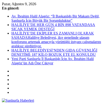
Skip
Pazar, Ağustos 9, 2026
to
En güncel:
content
Av. İbrahim Halil Alagöz: “İl Başkanlığı Bir Makam Değil,
Şanlıurfa İçin Büyük Bir Sorumluluktur”
HALİLİYE’DE HER GÜN 4 BİN 898 VATANDAŞA
SICAK YEMEK DESTEĞİ
HALİLİYE’DE EKİPLER EŞ ZAMANLI OLARAK
SAHADAHaliliye Belediyesi, ilçe genelinde ulaşım
konforunu artırmak amacıyla yürüttüğü üstyapı çalışmalarını
aralıksız sürdürüyor.
HALİLİYE BELEDİYESİ’NDEN GIDA GÜVENLİĞİ
DENETİMİ: 187 KİLO BOZUK ETE EL KONULDU
Yeni Parti Şanlıurfa İl Başkanlığı İçin Av. İbrahim Halil
Alagöz’ün Adı Öne Çıkıyor