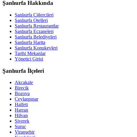
Şanlıurfa Hakkında
Şanlıurfa Ciğercileri
Şanlıurfa Otelleri
Şanlıurfa Restaurantlar
Şanlıurfa Eczaneleri
Şanlıurfa Belediyeleri
Şanlıurfa Harita
Şanlıurfa Konukevleri
Tarihi Mekanlar
Yönetici Girişi
Şanlıurfa İlçeleri
Akçakale
Birecik
Bozova
Ceylanpınar
Halfeti
Harran
Hilvan
Siverek
Suruç
Viranşehir