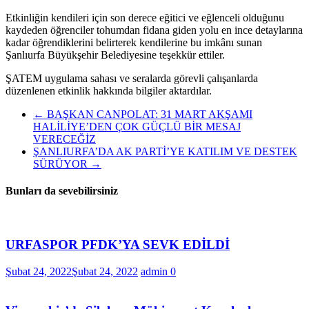
Etkinliğin kendileri için son derece eğitici ve eğlenceli olduğunu
kaydeden öğrenciler tohumdan fidana giden yolu en ince detaylarına
kadar öğrendiklerini belirterek kendilerine bu imkânı sunan
Şanlıurfa Büyükşehir Belediyesine teşekkür ettiler.
ŞATEM uygulama sahası ve seralarda görevli çalışanlarda
düzenlenen etkinlik hakkında bilgiler aktardılar.
←
BAŞKAN CANPOLAT: 31 MART AKŞAMI
HALİLİYE’DEN ÇOK GÜÇLÜ BİR MESAJ
VERECEĞİZ
ŞANLIURFA’DA AK PARTİ’YE KATILIM VE DESTEK
SÜRÜYOR
→
Bunları da sevebilirsiniz
URFASPOR PFDK’YA SEVK EDİLDİ
Şubat 24, 2022
Şubat 24, 2022
admin
0