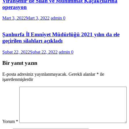
Viranşehir’de Silah ve Mühimmat Kaçakçılarına
operasyon
Mart 3, 2022
Mart 3, 2022
admin
0
Şanlıurfa İl Emniyet Müdürlüğü 2021 yılın da ele
geçirilen silahları açıkladı
Şubat 22, 2022
Şubat 22, 2022
admin
0
Bir yanıt yazın
E-posta adresiniz yayınlanmayacak.
Gerekli alanlar
*
ile
işaretlenmişlerdir
Yorum
*