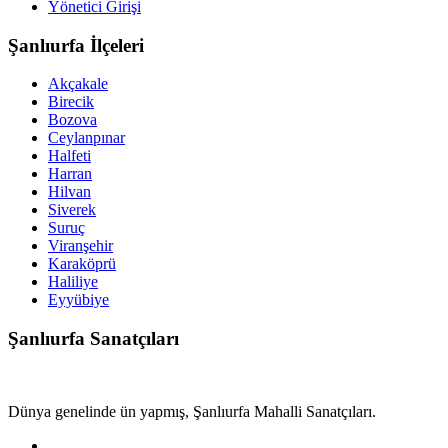
Yönetici Girişi
Şanlıurfa İlçeleri
Akçakale
Birecik
Bozova
Ceylanpınar
Halfeti
Harran
Hilvan
Siverek
Suruç
Viranşehir
Karaköprü
Haliliye
Eyyübiye
Şanlıurfa Sanatçıları
Dünya genelinde ün yapmış, Şanlıurfa Mahalli Sanatçıları.