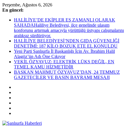
Skip
Perşembe, Ağustos 6, 2026
to
En güncel:
content
HALİLİYE’DE EKİPLER EŞ ZAMANLI OLARAK
SAHADAHaliliye Belediyesi, ilçe genelinde ulaşım
konforunu artırmak amacıyla yürüttüğü üstyapı çalışmalarını
aralıksız sürdürüyor.
HALİLİYE BELEDİYESİ’NDEN GIDA GÜVENLİĞİ
DENETİMİ: 187 KİLO BOZUK ETE EL KONULDU
Yeni Parti Şanlıurfa İl Başkanlığı İçin Av. İbrahim Halil
Alagöz’ün Adı Öne Çıkıyor
VEKİL ÖZYAVUZ: ELEKTRİK LÜKS DEĞİL, EN
TEMEL KAMU HİZMETİDİR
BAŞKAN MAHMUT ÖZYAVUZ’DAN, 24 TEMMUZ
GAZETECİLER VE BASIN BAYRAMI MESAJI