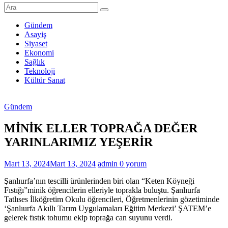
Şanlıurfa
Haberleri
Gündem
Asayiş
Son
Siyaset
Dakika
Ekonomi
Şanlıurfa
Sağlık
Haberleri
Teknoloji
Kültür Sanat
Gündem
MİNİK ELLER TOPRAĞA DEĞER
YARINLARIMIZ YEŞERİR
Mart 13, 2024
Mart 13, 2024
admin
0 yorum
Şanlıurfa’nın tescilli ürünlerinden biri olan “Keten Köyneği
Fıstığı”minik öğrencilerin elleriyle toprakla buluştu. Şanlıurfa
Tatlıses İlköğretim Okulu öğrencileri, Öğretmenlerinin gözetiminde
‘Şanlıurfa Akıllı Tarım Uygulamaları Eğitim Merkezi’ ŞATEM’e
gelerek fıstık tohumu ekip toprağa can suyunu verdi.