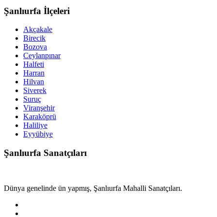
Şanlıurfa İlçeleri
Akçakale
Birecik
Bozova
Ceylanpınar
Halfeti
Harran
Hilvan
Siverek
Suruç
Viranşehir
Karaköprü
Haliliye
Eyyübiye
Şanlıurfa Sanatçıları
Dünya genelinde ün yapmış, Şanlıurfa Mahalli Sanatçıları.