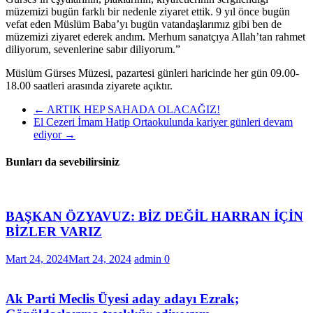
müzemizi bugün farklı bir nedenle ziyaret ettik. 9 yıl önce bugün
vefat eden Müslüm Baba’yı bugün vatandaşlarımız gibi ben de
müzemizi ziyaret ederek andım. Merhum sanatçıya Allah’tan rahmet
diliyorum, sevenlerine sabır diliyorum.”
Müslüm Gürses Müzesi, pazartesi günleri haricinde her gün 09.00-
18.00 saatleri arasında ziyarete açıktır.
←
ARTIK HEP SAHADA OLACAĞIZ!
El Cezeri İmam Hatip Ortaokulunda kariyer günleri devam
ediyor
→
Bunları da sevebilirsiniz
BAŞKAN ÖZYAVUZ: BİZ DEĞİL HARRAN İÇİN
BİZLER VARIZ
Mart 24, 2024
Mart 24, 2024
admin
0
Ak Parti Meclis Üyesi aday adayı Ezrak;