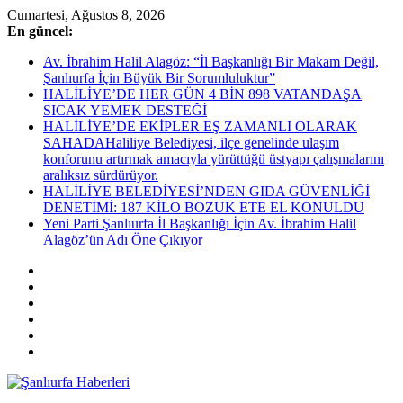
Skip
Cumartesi, Ağustos 8, 2026
to
En güncel:
content
Av. İbrahim Halil Alagöz: “İl Başkanlığı Bir Makam Değil,
Şanlıurfa İçin Büyük Bir Sorumluluktur”
HALİLİYE’DE HER GÜN 4 BİN 898 VATANDAŞA
SICAK YEMEK DESTEĞİ
HALİLİYE’DE EKİPLER EŞ ZAMANLI OLARAK
SAHADAHaliliye Belediyesi, ilçe genelinde ulaşım
konforunu artırmak amacıyla yürüttüğü üstyapı çalışmalarını
aralıksız sürdürüyor.
HALİLİYE BELEDİYESİ’NDEN GIDA GÜVENLİĞİ
DENETİMİ: 187 KİLO BOZUK ETE EL KONULDU
Yeni Parti Şanlıurfa İl Başkanlığı İçin Av. İbrahim Halil
Alagöz’ün Adı Öne Çıkıyor