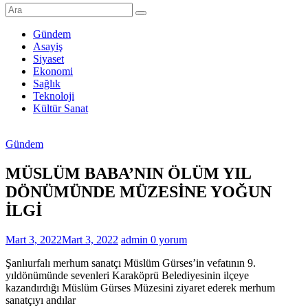
Şanlıurfa
Haberleri
Gündem
Asayiş
Son
Siyaset
Dakika
Ekonomi
Şanlıurfa
Sağlık
Haberleri
Teknoloji
Kültür Sanat
Gündem
MÜSLÜM BABA’NIN ÖLÜM YIL
DÖNÜMÜNDE MÜZESİNE YOĞUN
İLGİ
Mart 3, 2022
Mart 3, 2022
admin
0 yorum
Şanlıurfalı merhum sanatçı Müslüm Gürses’in vefatının 9.
yıldönümünde sevenleri Karaköprü Belediyesinin ilçeye
kazandırdığı Müslüm Gürses Müzesini ziyaret ederek merhum
sanatçıyı andılar