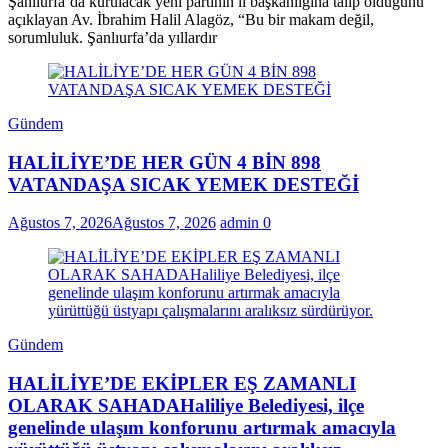
Şanlıurfa’da kurulacak yeni partinin il başkanlığına talip olduğunu
açıklayan Av. İbrahim Halil Alagöz, “Bu bir makam değil,
sorumluluk. Şanlıurfa’da yıllardır
Gündem
HALİLİYE’DE HER GÜN 4 BİN 898
VATANDAŞA SICAK YEMEK DESTEĞİ
Ağustos 7, 2026
Ağustos 7, 2026
admin
0
Gündem
HALİLİYE’DE EKİPLER EŞ ZAMANLI
OLARAK SAHADAHaliliye Belediyesi, ilçe
genelinde ulaşım konforunu artırmak amacıyla