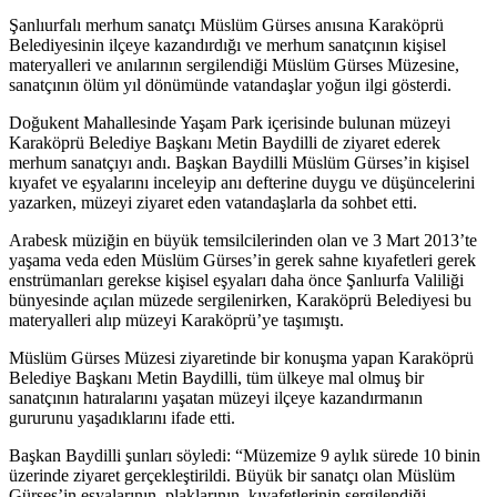
Şanlıurfalı merhum sanatçı Müslüm Gürses anısına Karaköprü
Belediyesinin ilçeye kazandırdığı ve merhum sanatçının kişisel
materyalleri ve anılarının sergilendiği Müslüm Gürses Müzesine,
sanatçının ölüm yıl dönümünde vatandaşlar yoğun ilgi gösterdi.
Doğukent Mahallesinde Yaşam Park içerisinde bulunan müzeyi
Karaköprü Belediye Başkanı Metin Baydilli de ziyaret ederek
merhum sanatçıyı andı. Başkan Baydilli Müslüm Gürses’in kişisel
kıyafet ve eşyalarını inceleyip anı defterine duygu ve düşüncelerini
yazarken, müzeyi ziyaret eden vatandaşlarla da sohbet etti.
Arabesk müziğin en büyük temsilcilerinden olan ve 3 Mart 2013’te
yaşama veda eden Müslüm Gürses’in gerek sahne kıyafetleri gerek
enstrümanları gerekse kişisel eşyaları daha önce Şanlıurfa Valiliği
bünyesinde açılan müzede sergilenirken, Karaköprü Belediyesi bu
materyalleri alıp müzeyi Karaköprü’ye taşımıştı.
Müslüm Gürses Müzesi ziyaretinde bir konuşma yapan Karaköprü
Belediye Başkanı Metin Baydilli, tüm ülkeye mal olmuş bir
sanatçının hatıralarını yaşatan müzeyi ilçeye kazandırmanın
gururunu yaşadıklarını ifade etti.
Başkan Baydilli şunları söyledi: “Müzemize 9 aylık sürede 10 binin
üzerinde ziyaret gerçekleştirildi. Büyük bir sanatçı olan Müslüm
Gürses’in eşyalarının, plaklarının, kıyafetlerinin sergilendiği