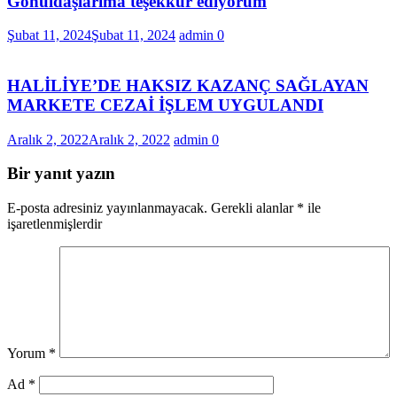
Gönüldaşlarıma teşekkür ediyorum
Şubat 11, 2024
Şubat 11, 2024
admin
0
HALİLİYE’DE HAKSIZ KAZANÇ SAĞLAYAN
MARKETE CEZAİ İŞLEM UYGULANDI
Aralık 2, 2022
Aralık 2, 2022
admin
0
Bir yanıt yazın
E-posta adresiniz yayınlanmayacak.
Gerekli alanlar
*
ile
işaretlenmişlerdir
Yorum
*
Ad
*