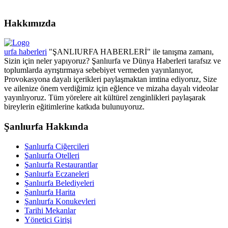
Hakkımızda
urfa haberleri
"ŞANLIURFA HABERLERİ" ile tanışma zamanı,
Sizin için neler yapıyoruz? Şanlıurfa ve Dünya Haberleri tarafsız ve
toplumlarda ayrıştırmaya sebebiyet vermeden yayınlanıyor,
Provokasyona dayalı içerikleri paylaşmaktan imtina ediyoruz, Size
ve ailenize önem verdiğimiz için eğlence ve mizaha dayalı videolar
yayınlıyoruz. Tüm yörelere ait kültürel zenginlikleri paylaşarak
bireylerin eğitimlerine katkıda bulunuyoruz.
Şanlıurfa Hakkında
Şanlıurfa Ciğercileri
Şanlıurfa Otelleri
Şanlıurfa Restaurantlar
Şanlıurfa Eczaneleri
Şanlıurfa Belediyeleri
Şanlıurfa Harita
Şanlıurfa Konukevleri
Tarihi Mekanlar
Yönetici Girişi