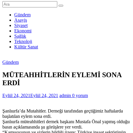
Şanlıurfa
Haberleri
Gündem
Asayiş
Son
Siyaset
Dakika
Ekonomi
Şanlıurfa
Sağlık
Haberleri
Teknoloji
Kültür Sanat
Gündem
MÜTEAHHİTLERİN EYLEMİ SONA
ERDİ
Eylül 24, 2021
Eylül 24, 2021
admin
0 yorum
Şanlıurfa’da Mutahitler. Derneği tarafından geçtiğimiz haftalarda
başlatılan eylem sona erdi.
Şanlıurfa müteahhitleri dernek başkanı Mustafa Önal yapmış olduğu
basın açıklamasında şu görüşlere yer verdi.
“Kamuoyunun ve sizlerin bildiği üzere; Türkiye inşaat sektörünün