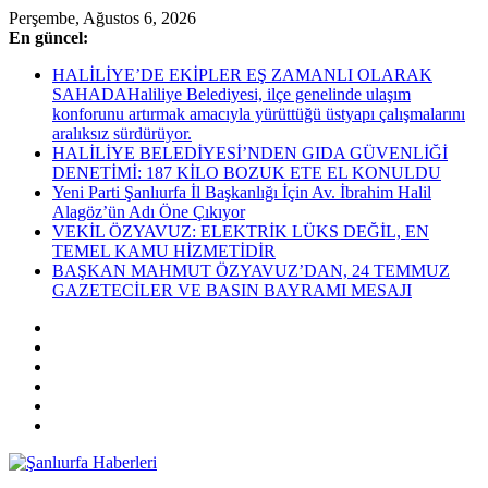
Skip
Perşembe, Ağustos 6, 2026
to
En güncel:
content
HALİLİYE’DE EKİPLER EŞ ZAMANLI OLARAK
SAHADAHaliliye Belediyesi, ilçe genelinde ulaşım
konforunu artırmak amacıyla yürüttüğü üstyapı çalışmalarını
aralıksız sürdürüyor.
HALİLİYE BELEDİYESİ’NDEN GIDA GÜVENLİĞİ
DENETİMİ: 187 KİLO BOZUK ETE EL KONULDU
Yeni Parti Şanlıurfa İl Başkanlığı İçin Av. İbrahim Halil
Alagöz’ün Adı Öne Çıkıyor
VEKİL ÖZYAVUZ: ELEKTRİK LÜKS DEĞİL, EN
TEMEL KAMU HİZMETİDİR
BAŞKAN MAHMUT ÖZYAVUZ’DAN, 24 TEMMUZ
GAZETECİLER VE BASIN BAYRAMI MESAJI