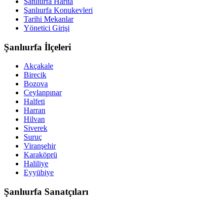
Şanlıurfa Harita
Şanlıurfa Konukevleri
Tarihi Mekanlar
Yönetici Girişi
Şanlıurfa İlçeleri
Akçakale
Birecik
Bozova
Ceylanpınar
Halfeti
Harran
Hilvan
Siverek
Suruç
Viranşehir
Karaköprü
Haliliye
Eyyübiye
Şanlıurfa Sanatçıları