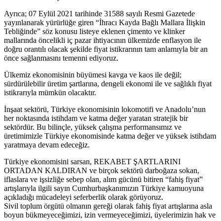
Ayrıca; 07 Eylül 2021 tarihinde 31588 sayılı Resmi Gazetede
yayınlanarak yürürlüğe giren “İhracı Kayda Bağlı Mallara İlişkin
Tebliğinde” söz konusu listeye eklenen çimento ve klinker
mallarında öncelikli iç pazar ihtiyacının ülkemizde enflasyon ile
doğru orantılı olacak şekilde fiyat istikrarının tam anlamıyla bir an
önce sağlanmasını temenni ediyoruz.
Ülkemiz ekonomisinin büyümesi kavga ve kaos ile değil;
sürdürülebilir üretim şartlarına, dengeli ekonomi ile ve sağlıklı fiyat
istikrarıyla mümkün olacaktır.
İnşaat sektörü, Türkiye ekonomisinin lokomotifi ve Anadolu’nun
her noktasında istihdam ve katma değer yaratan stratejik bir
sektördür. Bu bilinçle, yüksek çalışma performansımız ve
üretimimizle Türkiye ekonomisinde katma değer ve yüksek istihdam
yaratmaya devam edeceğiz.
Türkiye ekonomisini sarsan, REKABET ŞARTLARINI
ORTADAN KALDIRAN ve birçok sektörü darboğaza sokan,
iflaslara ve işsizliğe sebep olan, alım gücünü bitiren “fahiş fiyat”
artışlarıyla ilgili sayın Cumhurbaşkanımızın Türkiye kamuoyuna
açıkladığı mücadeleyi seferberlik olarak görüyoruz.
Sivil toplum örgütü olmanın gereği olarak fahiş fiyat artışlarına asla
boyun bükmeyeceğimizi, izin vermeyeceğimizi, üyelerimizin hak ve