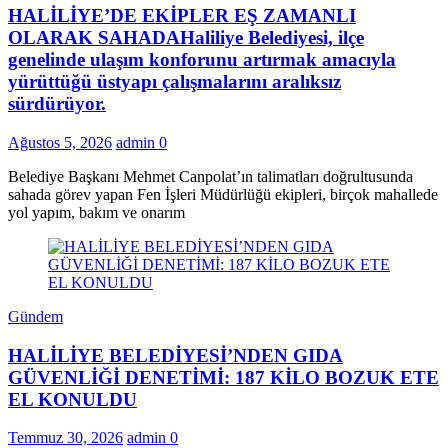
HALİLİYE’DE EKİPLER EŞ ZAMANLI
OLARAK SAHADAHaliliye Belediyesi, ilçe
genelinde ulaşım konforunu artırmak amacıyla
yürüttüğü üstyapı çalışmalarını aralıksız
sürdürüyor.
Ağustos 5, 2026
admin
0
Belediye Başkanı Mehmet Canpolat’ın talimatları doğrultusunda
sahada görev yapan Fen İşleri Müdürlüğü ekipleri, birçok mahallede
yol yapım, bakım ve onarım
Gündem
HALİLİYE BELEDİYESİ’NDEN GIDA
GÜVENLİĞİ DENETİMİ: 187 KİLO BOZUK ETE
EL KONULDU
Temmuz 30, 2026
admin
0