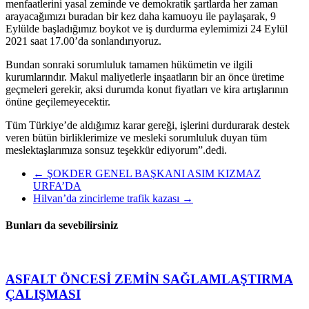
menfaatlerini yasal zeminde ve demokratik şartlarda her zaman
arayacağımızı buradan bir kez daha kamuoyu ile paylaşarak, 9
Eylülde başladığımız boykot ve iş durdurma eylemimizi 24 Eylül
2021 saat 17.00’da sonlandırıyoruz.
Bundan sonraki sorumluluk tamamen hükümetin ve ilgili
kurumlarındır. Makul maliyetlerle inşaatların bir an önce üretime
geçmeleri gerekir, aksi durumda konut fiyatları ve kira artışlarının
önüne geçilemeyecektir.
Tüm Türkiye’de aldığımız karar gereği, işlerini durdurarak destek
veren bütün birliklerimize ve mesleki sorumluluk duyan tüm
meslektaşlarımıza sonsuz teşekkür ediyorum”.dedi.
←
ŞOKDER GENEL BAŞKANI ASIM KIZMAZ
URFA’DA
Hilvan’da zincirleme trafik kazası
→
Bunları da sevebilirsiniz
ASFALT ÖNCESİ ZEMİN SAĞLAMLAŞTIRMA
ÇALIŞMASI