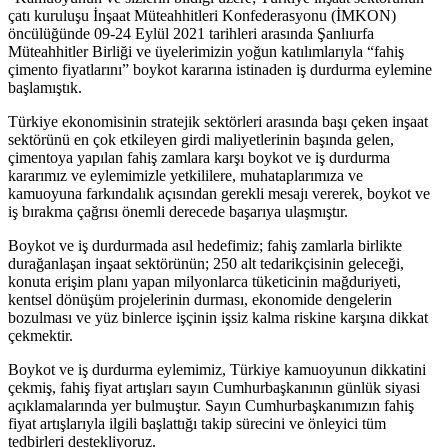
çatı kuruluşu İnşaat Müteahhitleri Konfederasyonu (İMKON)
öncülüğünde 09-24 Eylül 2021 tarihleri arasında Şanlıurfa
Müteahhitler Birliği ve üyelerimizin yoğun katılımlarıyla “fahiş
çimento fiyatlarını” boykot kararına istinaden iş durdurma eylemine
başlamıştık.
Türkiye ekonomisinin stratejik sektörleri arasında başı çeken inşaat
sektörünü en çok etkileyen girdi maliyetlerinin başında gelen,
çimentoya yapılan fahiş zamlara karşı boykot ve iş durdurma
kararımız ve eylemimizle yetkililere, muhataplarımıza ve
kamuoyuna farkındalık açısından gerekli mesajı vererek, boykot ve
iş bırakma çağrısı önemli derecede başarıya ulaşmıştır.
Boykot ve iş durdurmada asıl hedefimiz; fahiş zamlarla birlikte
durağanlaşan inşaat sektörünün; 250 alt tedarikçisinin geleceği,
konuta erişim planı yapan milyonlarca tüketicinin mağduriyeti,
kentsel dönüşüm projelerinin durması, ekonomide dengelerin
bozulması ve yüz binlerce işçinin işsiz kalma riskine karşına dikkat
çekmektir.
Boykot ve iş durdurma eylemimiz, Türkiye kamuoyunun dikkatini
çekmiş, fahiş fiyat artışları sayın Cumhurbaşkanının günlük siyasi
açıklamalarında yer bulmuştur. Sayın Cumhurbaşkanımızın fahiş
fiyat artışlarıyla ilgili başlattığı takip sürecini ve önleyici tüm
tedbirleri destekliyoruz.