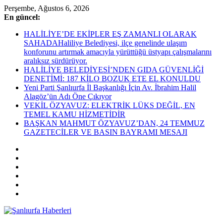
Skip
Perşembe, Ağustos 6, 2026
to
En güncel:
content
HALİLİYE’DE EKİPLER EŞ ZAMANLI OLARAK
SAHADAHaliliye Belediyesi, ilçe genelinde ulaşım
konforunu artırmak amacıyla yürüttüğü üstyapı çalışmalarını
aralıksız sürdürüyor.
HALİLİYE BELEDİYESİ’NDEN GIDA GÜVENLİĞİ
DENETİMİ: 187 KİLO BOZUK ETE EL KONULDU
Yeni Parti Şanlıurfa İl Başkanlığı İçin Av. İbrahim Halil
Alagöz’ün Adı Öne Çıkıyor
VEKİL ÖZYAVUZ: ELEKTRİK LÜKS DEĞİL, EN
TEMEL KAMU HİZMETİDİR
BAŞKAN MAHMUT ÖZYAVUZ’DAN, 24 TEMMUZ
GAZETECİLER VE BASIN BAYRAMI MESAJI