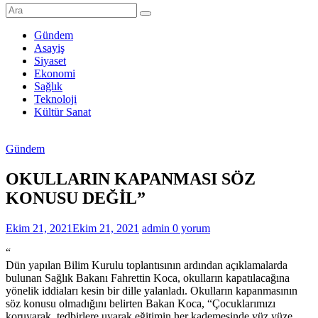
Şanlıurfa
Haberleri
Gündem
Asayiş
Son
Siyaset
Dakika
Ekonomi
Şanlıurfa
Sağlık
Haberleri
Teknoloji
Kültür Sanat
Gündem
OKULLARIN KAPANMASI SÖZ
KONUSU DEĞİL”
Ekim 21, 2021
Ekim 21, 2021
admin
0 yorum
“
Dün yapılan Bilim Kurulu toplantısının ardından açıklamalarda
bulunan Sağlık Bakanı Fahrettin Koca, okulların kapatılacağına
yönelik iddiaları kesin bir dille yalanladı. Okulların kapanmasının
söz konusu olmadığını belirten Bakan Koca, “Çocuklarımızı
koruyarak, tedbirlere uyarak eğitimin her kademesinde yüz yüze