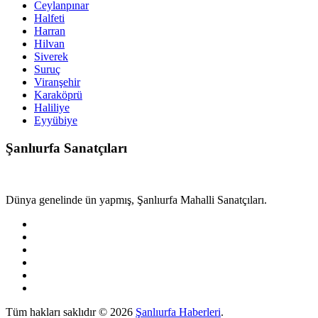
Ceylanpınar
Halfeti
Harran
Hilvan
Siverek
Suruç
Viranşehir
Karaköprü
Haliliye
Eyyübiye
Şanlıurfa Sanatçıları
Dünya genelinde ün yapmış, Şanlıurfa Mahalli Sanatçıları.
Tüm hakları saklıdır © 2026
Şanlıurfa Haberleri
.