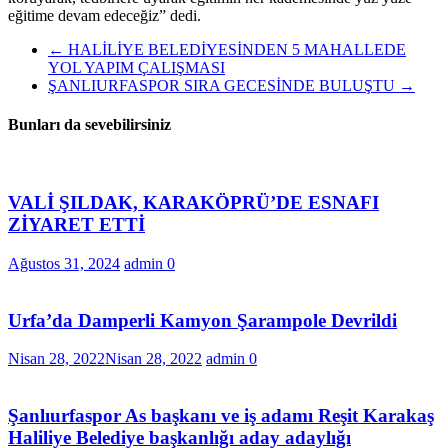
eğitime devam edeceğiz” dedi.
←
HALİLİYE BELEDİYESİNDEN 5 MAHALLEDE
YOL YAPIM ÇALIŞMASI
ŞANLIURFASPOR SIRA GECESİNDE BULUŞTU
→
Bunları da sevebilirsiniz
VALİ ŞILDAK, KARAKÖPRÜ’DE ESNAFI
ZİYARET ETTİ
Ağustos 31, 2024
admin
0
Urfa’da Damperli Kamyon Şarampole Devrildi
Nisan 28, 2022
Nisan 28, 2022
admin
0
Şanlıurfaspor As başkanı ve iş adamı Reşit Karakaş
Haliliye Belediye başkanlığı aday adaylığı