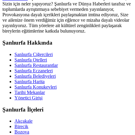
Sizin için neler yapıyoruz? Şanlıurfa ve Dünya Haberleri tarafsız ve
toplumlarda ayrıştırmaya sebebiyet vermeden yayınlanıyor,
Provokasyona dayalı içerikleri paylaşmaktan imtina ediyoruz, Size
ve ailenize önem verdiğimiz için eğlence ve mizaha dayalı videolar
yayınlıyoruz. Tüm yörelere ait kültürel zenginlikleri paylaşarak
bireylerin eğitimlerine katkıda bulunuyoruz.
Şanlıurfa Hakkında
Şanlıurfa Ciğercileri
Şanlıurfa Otelleri
Şanlıurfa Restaurantlar
Şanlıurfa Eczaneleri
Şanlıurfa Belediyeleri
Şanlıurfa Harita
Şanlıurfa Konukevleri
Tarihi Mekanlar
Yönetici Girişi
Şanlıurfa İlçeleri
Akçakale
Birecik
Bozova