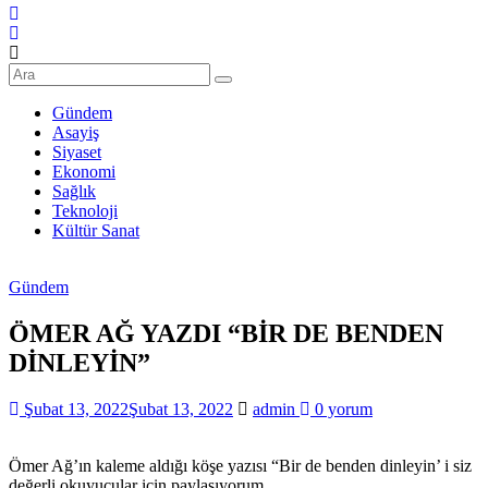
Şanlıurfa
Haberleri
Son
Dakika
Gündem
Şanlıurfa
Asayiş
Haberleri
Siyaset
Ekonomi
Sağlık
Teknoloji
Kültür Sanat
Gündem
ÖMER AĞ YAZDI “BİR DE BENDEN
DİNLEYİN”
Şubat 13, 2022
Şubat 13, 2022
admin
0 yorum
Ömer Ağ’ın kaleme aldığı köşe yazısı “Bir de benden dinleyin’ i siz
değerli okuyucular için paylaşıyorum.