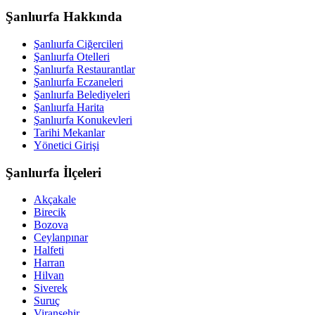
Şanlıurfa Hakkında
Şanlıurfa Ciğercileri
Şanlıurfa Otelleri
Şanlıurfa Restaurantlar
Şanlıurfa Eczaneleri
Şanlıurfa Belediyeleri
Şanlıurfa Harita
Şanlıurfa Konukevleri
Tarihi Mekanlar
Yönetici Girişi
Şanlıurfa İlçeleri
Akçakale
Birecik
Bozova
Ceylanpınar
Halfeti
Harran
Hilvan
Siverek
Suruç
Viranşehir