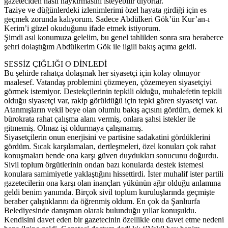
gazeteciden nasıl haykırmasını isteyebilir diyorlar.
Taziye ve düğünlerdeki izlenimlerimi özel hayata girdiği için es
geçmek zorunda kalıyorum. Sadece Abdülkeri Gök’ün Kur’an-ı
Kerim’i güzel okuduğunu ifade etmek istiyorum.
Şimdi asıl konumuza gelelim, bu genel tahlilden sonra sıra beraberce
şehri dolaştığım Abdülkerim Gök ile ilgili bakış açıma geldi.
SESSİZ ÇIĞLIĞI O DİNLEDİ
Bu şehirde rahatça dolaşmak her siyasetçi için kolay olmuyor
maalesef. Vatandaş problemini çözmeyen, çözemeyen siyasetçiyi
görmek istemiyor. Destekçilerinin tepkili olduğu, muhalefetin tepkili
olduğu siyasetçi var, rakip görüldüğü için tepki gören siyasetçi var.
Atanmışların vekil beye olan olumlu bakış açısını gördüm, demek ki
bürokrata rahat çalışma alanı vermiş, onlara şahsi istekler ile
gitmemiş. Olmaz işi oldurmaya çalışmamış.
Siyasetçilerin onun enerjisini ve partisine sadakatini gördüklerini
gördüm. Sıcak karşılamaları, dertleşmeleri, özel konuları çok rahat
konuşmaları bende ona karşı güven duydukları sonucunu doğurdu.
Sivil toplum örgütlerinin ondan bazı konularda destek istemesi
konulara samimiyetle yaklaştığını hissettirdi. İster muhalif ister partili
gazetecilerin ona karşı olan inançları yükünün ağır olduğu anlamına
geldi benim yanımda. Birçok sivil toplum kuruluşlarında geçmişte
beraber çalıştıklarını da öğrenmiş oldum. En çok da Şanlıurfa
Belediyesinde danışman olarak bulunduğu yıllar konuşuldu.
Kendisini davet eden bir gazetecinin özellikle onu davet etme nedeni