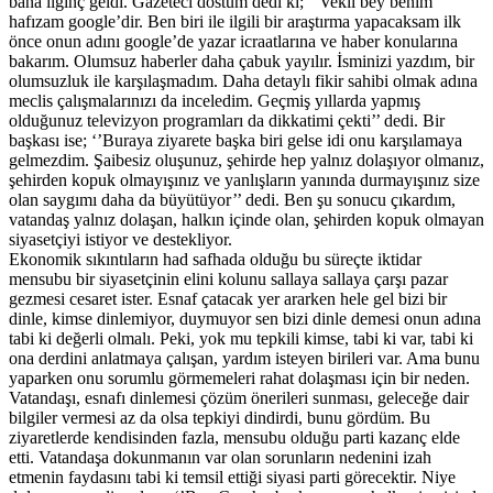
bana ilginç geldi. Gazeteci dostum dedi ki; ‘’Vekil bey benim
hafızam google’dir. Ben biri ile ilgili bir araştırma yapacaksam ilk
önce onun adını google’de yazar icraatlarına ve haber konularına
bakarım. Olumsuz haberler daha çabuk yayılır. İsminizi yazdım, bir
olumsuzluk ile karşılaşmadım. Daha detaylı fikir sahibi olmak adına
meclis çalışmalarınızı da inceledim. Geçmiş yıllarda yapmış
olduğunuz televizyon programları da dikkatimi çekti’’ dedi. Bir
başkası ise; ‘’Buraya ziyarete başka biri gelse idi onu karşılamaya
gelmezdim. Şaibesiz oluşunuz, şehirde hep yalnız dolaşıyor olmanız,
şehirden kopuk olmayışınız ve yanlışların yanında durmayışınız size
olan saygımı daha da büyütüyor’’ dedi. Ben şu sonucu çıkardım,
vatandaş yalnız dolaşan, halkın içinde olan, şehirden kopuk olmayan
siyasetçiyi istiyor ve destekliyor.
Ekonomik sıkıntıların had safhada olduğu bu süreçte iktidar
mensubu bir siyasetçinin elini kolunu sallaya sallaya çarşı pazar
gezmesi cesaret ister. Esnaf çatacak yer ararken hele gel bizi bir
dinle, kimse dinlemiyor, duymuyor sen bizi dinle demesi onun adına
tabi ki değerli olmalı. Peki, yok mu tepkili kimse, tabi ki var, tabi ki
ona derdini anlatmaya çalışan, yardım isteyen birileri var. Ama bunu
yaparken onu sorumlu görmemeleri rahat dolaşması için bir neden.
Vatandaşı, esnafı dinlemesi çözüm önerileri sunması, geleceğe dair
bilgiler vermesi az da olsa tepkiyi dindirdi, bunu gördüm. Bu
ziyaretlerde kendisinden fazla, mensubu olduğu parti kazanç elde
etti. Vatandaşa dokunmanın var olan sorunların nedenini izah
etmenin faydasını tabi ki temsil ettiği siyasi parti görecektir. Niye