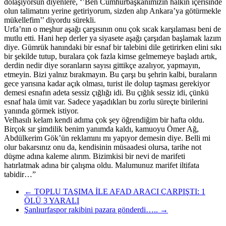
dolaşıyorsun diyenlere, ‘’Ben Cumhurbaşkanımızın halkın içerisinde
olun talimatını yerine getiriyorum, sizden alıp Ankara’ya götürmekle
mükellefim’’ diyordu sürekli.
Urfa’nın o meşhur aşağı çarşısının onu çok sıcak karşılaması beni de
mutlu etti. Hani hep derler ya siyasete aşağı çarşıdan başlamak lazım
diye. Gümrük hanındaki bir esnaf bir talebini dile getirirken elini sıkı
bir şekilde tutup, buralara çok fazla kimse gelmemeye başladı artık,
derdin nedir diye soranların sayısı gittikçe azalıyor, yapmayın,
etmeyin. Bizi yalnız bırakmayın. Bu çarşı bu şehrin kalbi, buraların
gece yarısına kadar açık olması, turist ile dolup taşması gerekiyor
demesi esnafın adeta sessiz çığlığı idi. Bu çığlık sessiz idi, çünkü
esnaf hala ümit var. Sadece yaşadıkları bu zorlu süreçte birilerini
yanında görmek istiyor.
Velhasılı kelam kendi adıma çok şey öğrendiğim bir hafta oldu.
Birçok sır şimdilik benim yanımda kaldı, kamuoyu Ömer Ağ,
Abdülkerim Gök’ün reklamını mı yapıyor demesin diye. Belli mi
olur bakarsınız onu da, kendisinin müsaadesi olursa, tarihe not
düşme adına kaleme alırım. Bizimkisi bir nevi de marifeti
hatırlatmak adına bir çalışma oldu. Malumunuz marifet iltifata
tabidir…”
←
TOPLU TAŞIMA İLE AFAD ARACI ÇARPIŞTI: 1
ÖLÜ 3 YARALI
Şanlıurfaspor rakibini pazara gönderdi…..
→