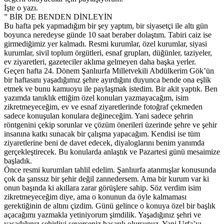
İşte o yazı.
” BİR DE BENDEN DİNLEYİN
Bu hafta pek yapmadığım bir şey yaptım, bir siyasetçi ile altı gün
boyunca neredeyse günde 10 saat beraber dolaştım. Tabiri caiz ise
girmediğimiz yer kalmadı. Resmi kurumlar, özel kurumlar, siyasi
kurumlar, sivil toplum örgütleri, esnaf grupları, düğünler, taziyeler,
ev ziyaretleri, gazeteciler aklıma gelmeyen daha başka yerler.
Geçen hafta 24. Dönem Şanlıurfa Milletvekili Abdülkerim Gök’ün
bir haftasını yaşadığımız şehre ayırdığını duyunca bende ona eşlik
etmek ve bunu kamuoyu ile paylaşmak istedim. Bir akit yaptık. Ben
yazımda tanıklık ettiğim özel konuları yazmayacağım, isim
zikretmeyeceğim, ev ve esnaf ziyaretlerinde fotoğraf çekmeden
sadece konuşulan konulara değineceğim. Yani sadece şehrin
röntgenini çekip sorunlar ve çözüm önerileri üzerinde şehre ve şehir
insanına katkı sunacak bir çalışma yapacağım. Kendisi ise tüm
ziyaretlerine beni de davet edecek, diyaloglarını benim yanımda
gerçekleştirecek. Bu konularda anlaştık ve Pazartesi günü mesaimize
başladık.
Önce resmi kurumları tahlil edelim. Şanlıurfa atanmışlar konusunda
çok da şanssız bir şehir değil zannedersem. Ama bir kurum var ki
onun başında ki akıllara zarar görüşlere sahip. Söz verdim isim
zikretmeyeceğim diye, ama o konunun da öyle kalmaması
gerektiğinin de altını çizdim. Günü gelince o konuya özel bir başlık
açacağımı yazmakla yetiniyorum şimdilik. Yaşadığınız şehri ve
yaşadığınız şehirliyi severseniz başarılı olursunuz. Yani Urfa’yı