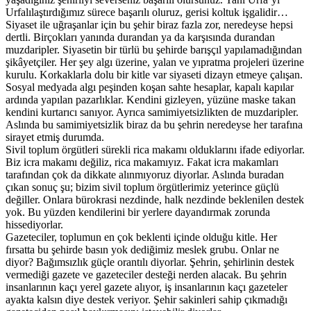
Urfalılaştırdığımız sürece başarılı oluruz, gerisi koltuk işgalidir…
Siyaset ile uğraşanlar için bu şehir biraz fazla zor, neredeyse hepsi
dertli. Birçokları yanında durandan ya da karşısında durandan
muzdaripler. Siyasetin bir türlü bu şehirde barışçıl yapılamadığından
şikâyetçiler. Her şey algı üzerine, yalan ve yıpratma projeleri üzerine
kurulu. Korkaklarla dolu bir kitle var siyaseti dizayn etmeye çalışan.
Sosyal medyada algı peşinden koşan sahte hesaplar, kapalı kapılar
ardında yapılan pazarlıklar. Kendini gizleyen, yüzüne maske takan
kendini kurtarıcı sanıyor. Ayrıca samimiyetsizlikten de muzdaripler.
Aslında bu samimiyetsizlik biraz da bu şehrin neredeyse her tarafına
sirayet etmiş durumda.
Sivil toplum örgütleri sürekli rica makamı olduklarını ifade ediyorlar.
Biz icra makamı değiliz, rica makamıyız. Fakat icra makamları
tarafından çok da dikkate alınmıyoruz diyorlar. Aslında buradan
çıkan sonuç şu; bizim sivil toplum örgütlerimiz yeterince güçlü
değiller. Onlara bürokrasi nezdinde, halk nezdinde beklenilen destek
yok. Bu yüzden kendilerini bir yerlere dayandırmak zorunda
hissediyorlar.
Gazeteciler, toplumun en çok beklenti içinde olduğu kitle. Her
fırsatta bu şehirde basın yok dediğimiz meslek grubu. Onlar ne
diyor? Bağımsızlık güçle orantılı diyorlar. Şehrin, şehirlinin destek
vermediği gazete ve gazeteciler desteği nerden alacak. Bu şehrin
insanlarının kaçı yerel gazete alıyor, iş insanlarının kaçı gazeteler
ayakta kalsın diye destek veriyor. Şehir sakinleri sahip çıkmadığı