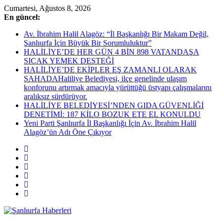
Skip
Cumartesi, Ağustos 8, 2026
to
En güncel:
content
Av. İbrahim Halil Alagöz: “İl Başkanlığı Bir Makam Değil,
Şanlıurfa İçin Büyük Bir Sorumluluktur”
HALİLİYE’DE HER GÜN 4 BİN 898 VATANDAŞA
SICAK YEMEK DESTEĞİ
HALİLİYE’DE EKİPLER EŞ ZAMANLI OLARAK
SAHADAHaliliye Belediyesi, ilçe genelinde ulaşım
konforunu artırmak amacıyla yürüttüğü üstyapı çalışmalarını
aralıksız sürdürüyor.
HALİLİYE BELEDİYESİ’NDEN GIDA GÜVENLİĞİ
DENETİMİ: 187 KİLO BOZUK ETE EL KONULDU
Yeni Parti Şanlıurfa İl Başkanlığı İçin Av. İbrahim Halil
Alagöz’ün Adı Öne Çıkıyor