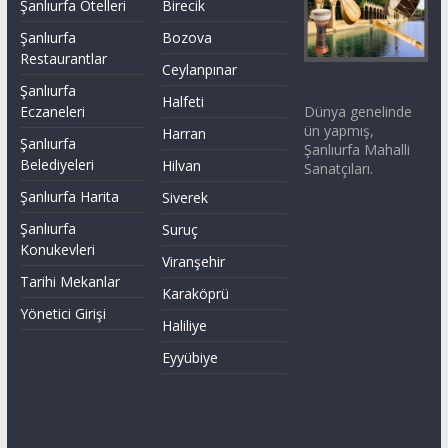
Şanlıurfa Otelleri
Birecik
Şanlıurfa
Bozova
Restaurantlar
Ceylanpınar
Şanlıurfa
Halfeti
Dünya genelinde
Eczaneleri
ün yapmış,
Harran
Şanlıurfa
Şanlıurfa Mahalli
Belediyeleri
Hilvan
Sanatçıları.
Şanlıurfa Harita
Siverek
Şanlıurfa
Suruç
Konukevleri
Viranşehir
Tarihi Mekanlar
Karaköprü
Yönetici Girişi
Haliliye
Eyyübiye