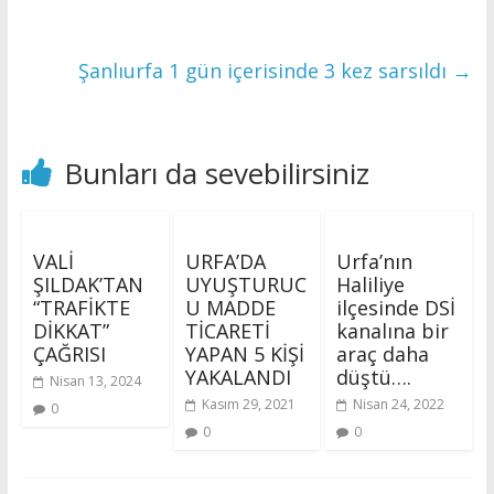
Şanlıurfa 1 gün içerisinde 3 kez sarsıldı
→
Bunları da sevebilirsiniz
VALİ
URFA’DA
Urfa’nın
ŞILDAK’TAN
UYUŞTURUC
Haliliye
“TRAFİKTE
U MADDE
ilçesinde DSİ
DİKKAT”
TİCARETİ
kanalına bir
ÇAĞRISI
YAPAN 5 KİŞİ
araç daha
YAKALANDI
düştü….
Nisan 13, 2024
Kasım 29, 2021
Nisan 24, 2022
0
0
0