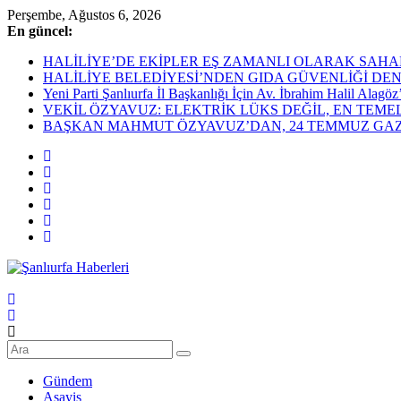
Skip
Perşembe, Ağustos 6, 2026
to
En güncel:
content
HALİLİYE’DE EKİPLER EŞ ZAMANLI OLARAK SAHADAHaliliye Bel
HALİLİYE BELEDİYESİ’NDEN GIDA GÜVENLİĞİ DEN
Yeni Parti Şanlıurfa İl Başkanlığı İçin Av. İbrahim Halil Alag
VEKİL ÖZYAVUZ: ELEKTRİK LÜKS DEĞİL, EN TEME
BAŞKAN MAHMUT ÖZYAVUZ’DAN, 24 TEMMUZ GAZE
Şanlıurfa
Haberleri
Son
Dakika
Gündem
Şanlıurfa
Asayiş