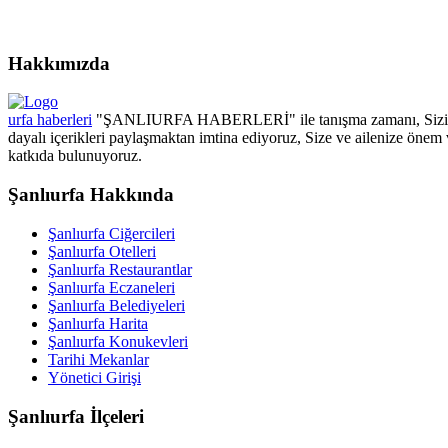
Hakkımızda
urfa haberleri
"ŞANLIURFA HABERLERİ" ile tanışma zamanı, Sizin için
dayalı içerikleri paylaşmaktan imtina ediyoruz, Size ve ailenize önem 
katkıda bulunuyoruz.
Şanlıurfa Hakkında
Şanlıurfa Ciğercileri
Şanlıurfa Otelleri
Şanlıurfa Restaurantlar
Şanlıurfa Eczaneleri
Şanlıurfa Belediyeleri
Şanlıurfa Harita
Şanlıurfa Konukevleri
Tarihi Mekanlar
Yönetici Girişi
Şanlıurfa İlçeleri