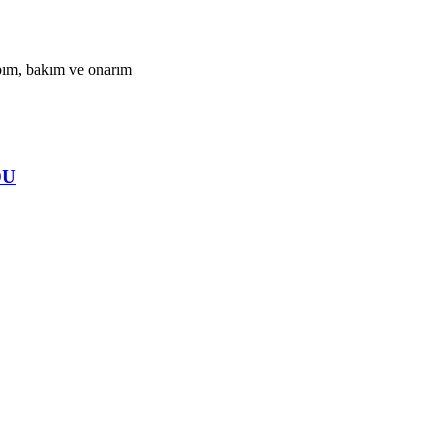
apım, bakım ve onarım
DU