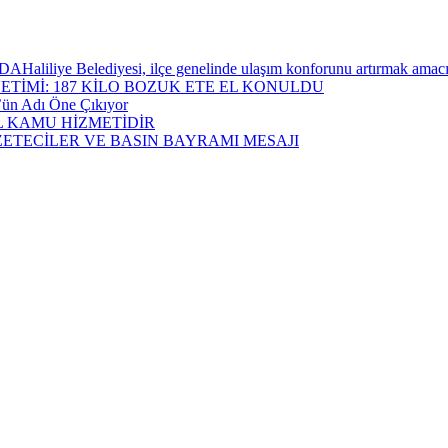
ediyesi, ilçe genelinde ulaşım konforunu artırmak amacıyla yürü
ETİMİ: 187 KİLO BOZUK ETE EL KONULDU
öz’ün Adı Öne Çıkıyor
L KAMU HİZMETİDİR
TECİLER VE BASIN BAYRAMI MESAJI