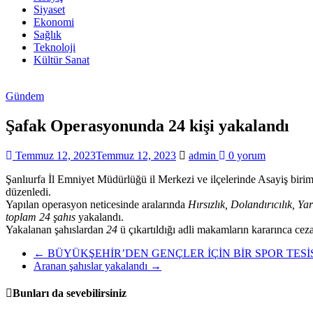
Haberleri
Siyaset
Ekonomi
Sağlık
Teknoloji
Kültür Sanat
Gündem
Şafak Operasyonunda 24 kişi yakalandı
Temmuz 12, 2023
Temmuz 12, 2023
admin
0 yorum
Şanlıurfa İl Emniyet Müdürlüğü il Merkezi ve ilçelerinde Asayiş birim
düzenledi.
Yapılan operasyon neticesinde aralarında
Hırsızlık, Dolandırıcılık, 
toplam 24 şahıs
yakalandı.
Yakalanan şahıslardan
24
ü çıkartıldığı adli makamların kararınca ceza
←
BÜYÜKŞEHİR’DEN GENÇLER İÇİN BİR SPOR TESİ
Aranan şahıslar yakalandı
→
Bunları da sevebilirsiniz