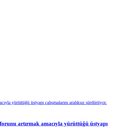
unu artırmak amacıyla yürüttüğü üstyapı