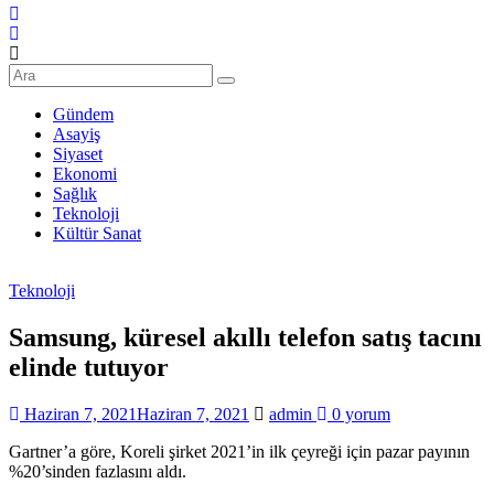
Şanlıurfa
Haberleri
Son
Dakika
Gündem
Şanlıurfa
Asayiş
Haberleri
Siyaset
Ekonomi
Sağlık
Teknoloji
Kültür Sanat
Teknoloji
Samsung, küresel akıllı telefon satış tacını
elinde tutuyor
Haziran 7, 2021
Haziran 7, 2021
admin
0 yorum
Gartner’a göre, Koreli şirket 2021’in ilk çeyreği için pazar payının
%20’sinden fazlasını aldı.