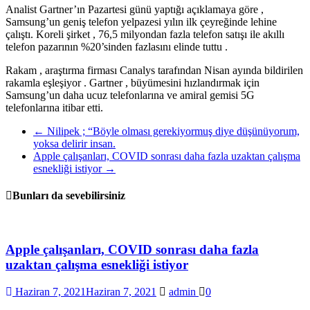
Analist Gartner’ın Pazartesi günü yaptığı açıklamaya göre ,
Samsung’un geniş telefon yelpazesi yılın ilk çeyreğinde lehine
çalıştı. Koreli şirket , 76,5 milyondan fazla telefon satışı ile akıllı
telefon pazarının %20’sinden fazlasını elinde tuttu .
Rakam , araştırma firması Canalys tarafından Nisan ayında bildirilen
rakamla eşleşiyor . Gartner , büyümesini hızlandırmak için
Samsung’un daha ucuz telefonlarına ve amiral gemisi 5G
telefonlarına itibar etti.
←
Nilipek ; “Böyle olması gerekiyormuş diye düşünüyorum,
yoksa delirir insan.
Apple çalışanları, COVID sonrası daha fazla uzaktan çalışma
esnekliği istiyor
→
Bunları da sevebilirsiniz
Apple çalışanları, COVID sonrası daha fazla
uzaktan çalışma esnekliği istiyor
Haziran 7, 2021
Haziran 7, 2021
admin
0