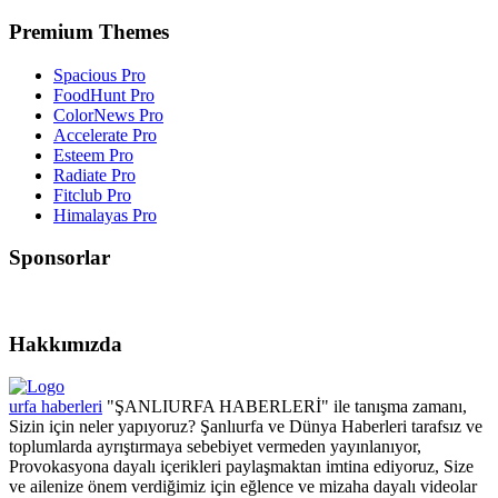
Premium Themes
Spacious Pro
FoodHunt Pro
ColorNews Pro
Accelerate Pro
Esteem Pro
Radiate Pro
Fitclub Pro
Himalayas Pro
Sponsorlar
Hakkımızda
urfa haberleri
"ŞANLIURFA HABERLERİ" ile tanışma zamanı,
Sizin için neler yapıyoruz? Şanlıurfa ve Dünya Haberleri tarafsız ve
toplumlarda ayrıştırmaya sebebiyet vermeden yayınlanıyor,
Provokasyona dayalı içerikleri paylaşmaktan imtina ediyoruz, Size
ve ailenize önem verdiğimiz için eğlence ve mizaha dayalı videolar