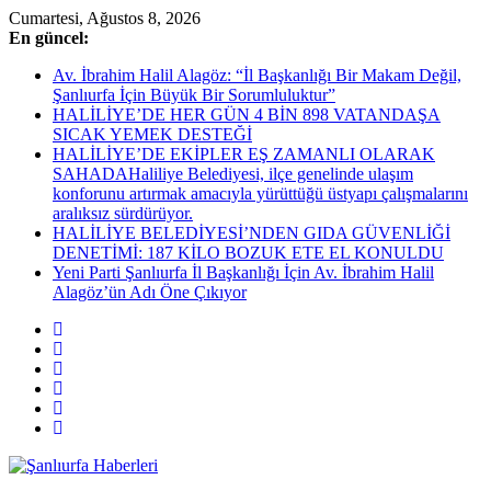
Skip
Cumartesi, Ağustos 8, 2026
to
En güncel:
content
Av. İbrahim Halil Alagöz: “İl Başkanlığı Bir Makam Değil,
Şanlıurfa İçin Büyük Bir Sorumluluktur”
HALİLİYE’DE HER GÜN 4 BİN 898 VATANDAŞA
SICAK YEMEK DESTEĞİ
HALİLİYE’DE EKİPLER EŞ ZAMANLI OLARAK
SAHADAHaliliye Belediyesi, ilçe genelinde ulaşım
konforunu artırmak amacıyla yürüttüğü üstyapı çalışmalarını
aralıksız sürdürüyor.
HALİLİYE BELEDİYESİ’NDEN GIDA GÜVENLİĞİ
DENETİMİ: 187 KİLO BOZUK ETE EL KONULDU
Yeni Parti Şanlıurfa İl Başkanlığı İçin Av. İbrahim Halil
Alagöz’ün Adı Öne Çıkıyor