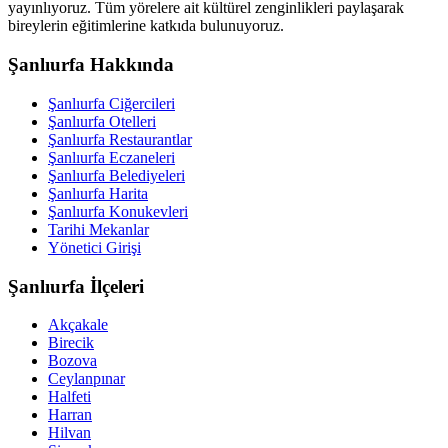
yayınlıyoruz. Tüm yörelere ait kültürel zenginlikleri paylaşarak
bireylerin eğitimlerine katkıda bulunuyoruz.
Şanlıurfa Hakkında
Şanlıurfa Ciğercileri
Şanlıurfa Otelleri
Şanlıurfa Restaurantlar
Şanlıurfa Eczaneleri
Şanlıurfa Belediyeleri
Şanlıurfa Harita
Şanlıurfa Konukevleri
Tarihi Mekanlar
Yönetici Girişi
Şanlıurfa İlçeleri
Akçakale
Birecik
Bozova
Ceylanpınar
Halfeti
Harran
Hilvan