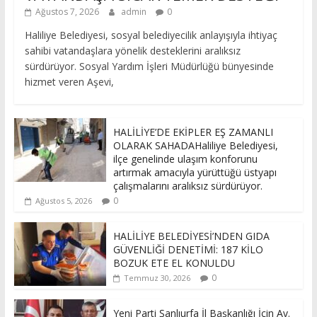
Ağustos 7, 2026
admin
0
Haliliye Belediyesi, sosyal belediyecilik anlayışıyla ihtiyaç
sahibi vatandaşlara yönelik desteklerini aralıksız
sürdürüyor. Sosyal Yardım İşleri Müdürlüğü bünyesinde
hizmet veren Aşevi,
HALİLİYE’DE EKİPLER EŞ ZAMANLI
OLARAK SAHADAHaliliye Belediyesi,
ilçe genelinde ulaşım konforunu
artırmak amacıyla yürüttüğü üstyapı
çalışmalarını aralıksız sürdürüyor.
0
Ağustos 5, 2026
HALİLİYE BELEDİYESİ’NDEN GIDA
GÜVENLİĞİ DENETİMİ: 187 KİLO
BOZUK ETE EL KONULDU
0
Temmuz 30, 2026
Yeni Parti Şanlıurfa İl Başkanlığı İçin Av.