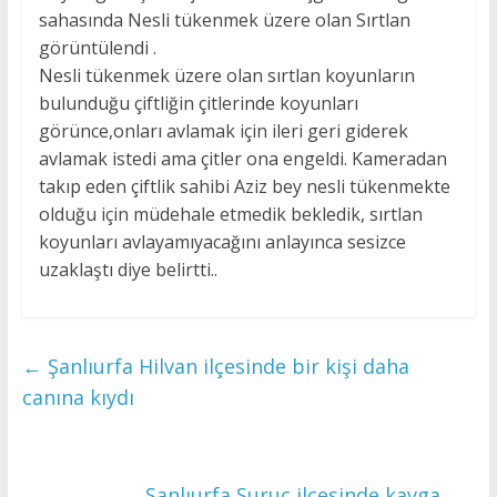
sahasında Nesli tükenmek üzere olan Sırtlan
görüntülendi .
Nesli tükenmek üzere olan sırtlan koyunların
bulunduğu çiftliğin çitlerinde koyunları
görünce,onları avlamak için ileri geri giderek
avlamak istedi ama çitler ona engeldi. Kameradan
takıp eden çiftlik sahibi Aziz bey nesli tükenmekte
olduğu için müdehale etmedik bekledik, sırtlan
koyunları avlayamıyacağını anlayınca sesizce
uzaklaştı diye belirtti..
←
Şanlıurfa Hilvan ilçesinde bir kişi daha
canına kıydı
Şanlıurfa Suruç ilçesinde kavga..
→