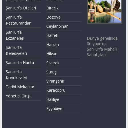
Şanlıurfa Otelleri
Birecik
Şanlıurfa
Bozova
Restaurantlar
Ceylanpınar
Şanlıurfa
Halfeti
Dünya genelinde
Eczaneleri
ün yapmış,
Harran
Şanlıurfa
Şanlıurfa Mahalli
Belediyeleri
Hilvan
Sanatçıları.
Şanlıurfa Harita
Siverek
Şanlıurfa
Suruç
Konukevleri
Viranşehir
Tarihi Mekanlar
Karaköprü
Yönetici Girişi
Haliliye
Eyyübiye