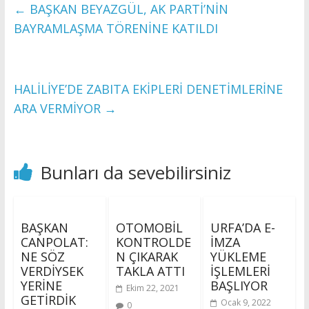
←
BAŞKAN BEYAZGÜL, AK PARTİ’NİN
BAYRAMLAŞMA TÖRENİNE KATILDI
HALİLİYE’DE ZABITA EKİPLERİ DENETİMLERİNE
ARA VERMİYOR
→
Bunları da sevebilirsiniz
BAŞKAN
OTOMOBİL
URFA’DA E-
CANPOLAT:
KONTROLDE
İMZA
NE SÖZ
N ÇIKARAK
YÜKLEME
VERDİYSEK
TAKLA ATTI
İŞLEMLERİ
YERİNE
BAŞLIYOR
Ekim 22, 2021
GETİRDİK
Ocak 9, 2022
0