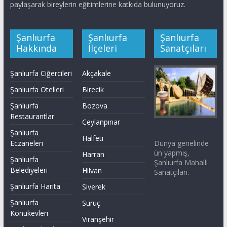
paylaşarak bireylerin eğitimlerine katkıda bulunuyoruz.
Şanlıurfa
Şanlıurfa
Şanlıurfa
Hakkında
İlçeleri
Sanatçıları
Şanlıurfa Ciğercileri
Akçakale
Şanlıurfa Otelleri
Birecik
Şanlıurfa
Bozova
Restaurantlar
Ceylanpınar
Şanlıurfa
Halfeti
Dünya genelinde
Eczaneleri
ün yapmış,
Harran
Şanlıurfa
Şanlıurfa Mahalli
Belediyeleri
Hilvan
Sanatçıları.
Şanlıurfa Harita
Siverek
Şanlıurfa
Suruç
Konukevleri
Viranşehir