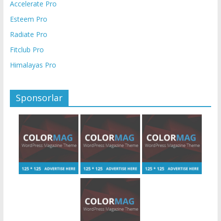
Accelerate Pro
Esteem Pro
Radiate Pro
Fitclub Pro
Himalayas Pro
Sponsorlar