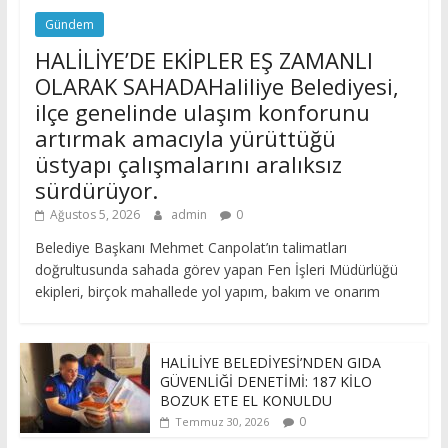
Gündem
HALİLİYE’DE EKİPLER EŞ ZAMANLI
OLARAK SAHADAHaliliye Belediyesi,
ilçe genelinde ulaşım konforunu
artırmak amacıyla yürüttüğü
üstyapı çalışmalarını aralıksız
sürdürüyor.
Ağustos 5, 2026
admin
0
Belediye Başkanı Mehmet Canpolat’ın talimatları
doğrultusunda sahada görev yapan Fen İşleri Müdürlüğü
ekipleri, birçok mahallede yol yapım, bakım ve onarım
HALİLİYE BELEDİYESİ’NDEN GIDA
GÜVENLİĞİ DENETİMİ: 187 KİLO
BOZUK ETE EL KONULDU
0
Temmuz 30, 2026