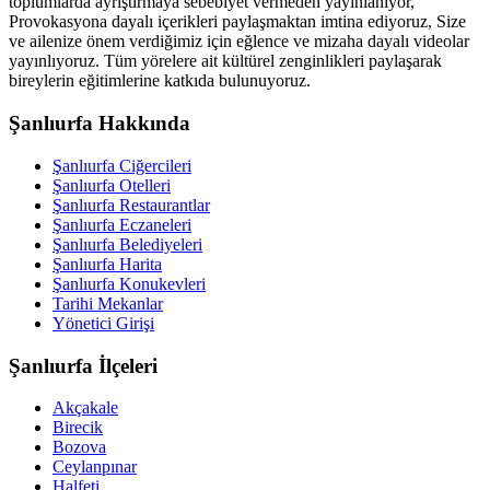
toplumlarda ayrıştırmaya sebebiyet vermeden yayınlanıyor,
Provokasyona dayalı içerikleri paylaşmaktan imtina ediyoruz, Size
ve ailenize önem verdiğimiz için eğlence ve mizaha dayalı videolar
yayınlıyoruz. Tüm yörelere ait kültürel zenginlikleri paylaşarak
bireylerin eğitimlerine katkıda bulunuyoruz.
Şanlıurfa Hakkında
Şanlıurfa Ciğercileri
Şanlıurfa Otelleri
Şanlıurfa Restaurantlar
Şanlıurfa Eczaneleri
Şanlıurfa Belediyeleri
Şanlıurfa Harita
Şanlıurfa Konukevleri
Tarihi Mekanlar
Yönetici Girişi
Şanlıurfa İlçeleri
Akçakale
Birecik
Bozova
Ceylanpınar
Halfeti