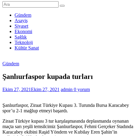
Şanlıurfa
Haberleri
Gündem
Asayiş
Son
Siyaset
Dakika
Ekonomi
Şanlıurfa
Sağlık
Haberleri
Teknoloji
Kültür Sanat
Gündem
Şanlıurfaspor kupada turları
Ekim 27, 2021
Ekim 27, 2021
admin
0 yorum
Şanlıurfaspor, Ziraat Türkiye Kupası 3. Turunda Bursa Karacabey
spor’u 2-1 mağlup etmeyi başardı.
Ziraat Türkiye kupası 3 tur karşılaşmasında deplasmanda oynanan
maçta sarı yeşili temsilcimiz Şanlıurfaspor, Fehmi Gerçeker Stadında
Karacabey ekibini Raşid Yöndem ve Kubilay Eren Şahin’in