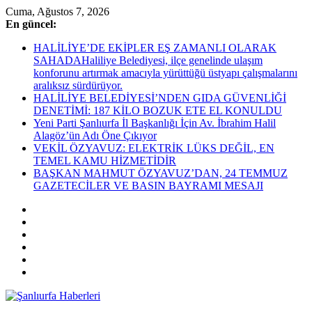
Skip
Cuma, Ağustos 7, 2026
to
En güncel:
content
HALİLİYE’DE EKİPLER EŞ ZAMANLI OLARAK
SAHADAHaliliye Belediyesi, ilçe genelinde ulaşım
konforunu artırmak amacıyla yürüttüğü üstyapı çalışmalarını
aralıksız sürdürüyor.
HALİLİYE BELEDİYESİ’NDEN GIDA GÜVENLİĞİ
DENETİMİ: 187 KİLO BOZUK ETE EL KONULDU
Yeni Parti Şanlıurfa İl Başkanlığı İçin Av. İbrahim Halil
Alagöz’ün Adı Öne Çıkıyor
VEKİL ÖZYAVUZ: ELEKTRİK LÜKS DEĞİL, EN
TEMEL KAMU HİZMETİDİR
BAŞKAN MAHMUT ÖZYAVUZ’DAN, 24 TEMMUZ
GAZETECİLER VE BASIN BAYRAMI MESAJI