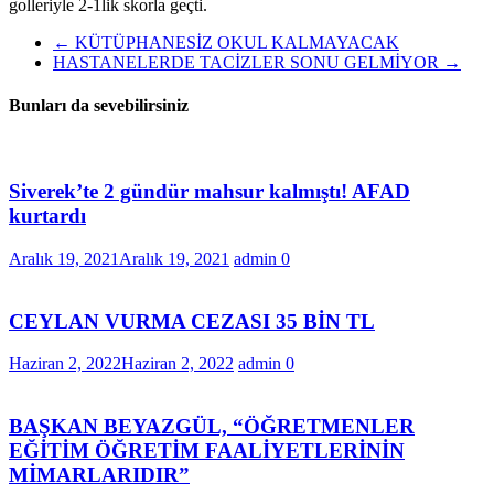
golleriyle 2-1lik skorla geçti.
←
KÜTÜPHANESİZ OKUL KALMAYACAK
HASTANELERDE TACİZLER SONU GELMİYOR
→
Bunları da sevebilirsiniz
Siverek’te 2 gündür mahsur kalmıştı! AFAD
kurtardı
Aralık 19, 2021
Aralık 19, 2021
admin
0
CEYLAN VURMA CEZASI 35 BİN TL
Haziran 2, 2022
Haziran 2, 2022
admin
0
BAŞKAN BEYAZGÜL, “ÖĞRETMENLER
EĞİTİM ÖĞRETİM FAALİYETLERİNİN
MİMARLARIDIR”