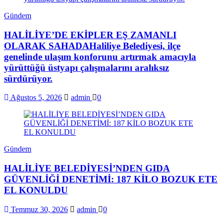
Gündem
HALİLİYE’DE EKİPLER EŞ ZAMANLI
OLARAK SAHADAHaliliye Belediyesi, ilçe
genelinde ulaşım konforunu artırmak amacıyla
yürüttüğü üstyapı çalışmalarını aralıksız
sürdürüyor.
Ağustos 5, 2026
admin
0
Gündem
HALİLİYE BELEDİYESİ’NDEN GIDA
GÜVENLİĞİ DENETİMİ: 187 KİLO BOZUK ETE
EL KONULDU
Temmuz 30, 2026
admin
0