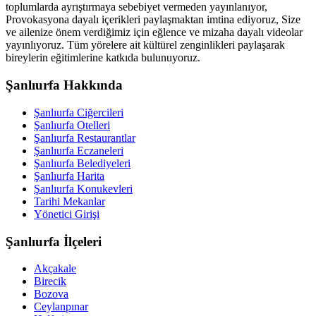
toplumlarda ayrıştırmaya sebebiyet vermeden yayınlanıyor,
Provokasyona dayalı içerikleri paylaşmaktan imtina ediyoruz, Size
ve ailenize önem verdiğimiz için eğlence ve mizaha dayalı videolar
yayınlıyoruz. Tüm yörelere ait kültürel zenginlikleri paylaşarak
bireylerin eğitimlerine katkıda bulunuyoruz.
Şanlıurfa Hakkında
Şanlıurfa Ciğercileri
Şanlıurfa Otelleri
Şanlıurfa Restaurantlar
Şanlıurfa Eczaneleri
Şanlıurfa Belediyeleri
Şanlıurfa Harita
Şanlıurfa Konukevleri
Tarihi Mekanlar
Yönetici Girişi
Şanlıurfa İlçeleri
Akçakale
Birecik
Bozova
Ceylanpınar