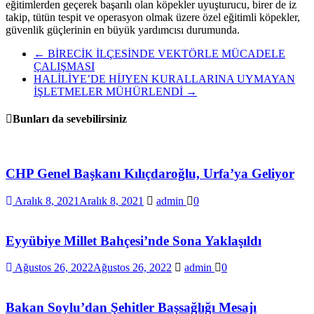
eğitimlerden geçerek başarılı olan köpekler uyuşturucu, birer de iz
takip, tütün tespit ve operasyon olmak üzere özel eğitimli köpekler,
güvenlik güçlerinin en büyük yardımcısı durumunda.
←
BİRECİK İLÇESİNDE VEKTÖRLE MÜCADELE
ÇALIŞMASI
HALİLİYE’DE HİJYEN KURALLARINA UYMAYAN
İŞLETMELER MÜHÜRLENDİ
→
Bunları da sevebilirsiniz
CHP Genel Başkanı Kılıçdaroğlu, Urfa’ya Geliyor
Aralık 8, 2021
Aralık 8, 2021
admin
0
Eyyübiye Millet Bahçesi’nde Sona Yaklaşıldı
Ağustos 26, 2022
Ağustos 26, 2022
admin
0
Bakan Soylu’dan Şehitler Başsağlığı Mesajı