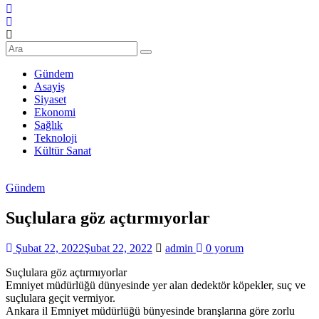
Şanlıurfa
Haberleri
Son
Dakika
Gündem
Şanlıurfa
Asayiş
Haberleri
Siyaset
Ekonomi
Sağlık
Teknoloji
Kültür Sanat
Gündem
Suçlulara göz açtırmıyorlar
Şubat 22, 2022
Şubat 22, 2022
admin
0 yorum
Suçlulara göz açtırmıyorlar
Emniyet müdürlüğü dünyesinde yer alan dedektör köpekler, suç ve
suçlulara geçit vermiyor.
Ankara il Emniyet müdürlüğü bünyesinde branşlarına göre zorlu