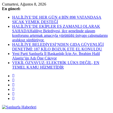
Skip
Cumartesi, Ağustos 8, 2026
to
En güncel:
content
HALİLİYE’DE HER GÜN 4 BİN 898 VATANDAŞA
SICAK YEMEK DESTEĞİ
HALİLİYE’DE EKİPLER EŞ ZAMANLI OLARAK
SAHADAHaliliye Belediyesi, ilçe genelinde ulaşım
konforunu artırmak amacıyla yürüttüğü üstyapı çalışmalarını
aralıksız sürdürüyor.
HALİLİYE BELEDİYESİ’NDEN GIDA GÜVENLİĞİ
DENETİMİ: 187 KİLO BOZUK ETE EL KONULDU
Yeni Parti Şanlıurfa İl Başkanlığı İçin Av. İbrahim Halil
Alagöz’ün Adı Öne Çıkıyor
VEKİL ÖZYAVUZ: ELEKTRİK LÜKS DEĞİL, EN
TEMEL KAMU HİZMETİDİR