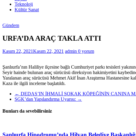
Haberleri
Teknoloji
Kültür Sanat
Gündem
URFA’DA ARAÇ TAKLA ATTI
Kasım 22, 2021
Kasım 22, 2021
admin
0 yorum
Şanlıurfa’nın Haliliye ilçesine bağlı Cumhuriyet parkı tesisleri yakının
Seyir hainde bulunan araç sürücüsü direksiyon hakimiyetini kaybedince
Yaralanan araç sürücüsü Mehmet Akif İnan Araştırma Hastanesine kald
Kaza ile ilgili inceleme başlatıldı.
←
DEDAŞ’IN İHMALİ SOKAK KÖPEĞİNİN CANINA 
SGK’dan Yapılandırma Uyarısı:
→
Bunları da sevebilirsiniz
Şanlıurfa Hipodromu’nda Hilvan Belediye Başkanlığ