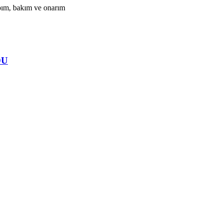
apım, bakım ve onarım
DU