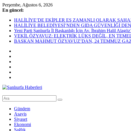
Skip
Perşembe, Ağustos 6, 2026
to
En güncel:
content
HALİLİYE’DE EKİPLER EŞ ZAMANLI OLARAK SAHADAHaliliye Bel
HALİLİYE BELEDİYESİ’NDEN GIDA GÜVENLİĞİ DEN
Yeni Parti Şanlıurfa İl Başkanlığı İçin Av. İbrahim Halil Alag
VEKİL ÖZYAVUZ: ELEKTRİK LÜKS DEĞİL, EN TEME
BAŞKAN MAHMUT ÖZYAVUZ’DAN, 24 TEMMUZ GAZE
Şanlıurfa
Haberleri
Gündem
Asayiş
Son
Siyaset
Dakika
Ekonomi
Şanlıurfa
Sağlık