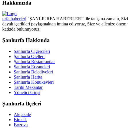
Hakkımızda
urfa haberleri
"ŞANLIURFA HABERLERİ" ile tanışma zamanı, Sizin için
dayalı içerikleri paylaşmaktan imtina ediyoruz, Size ve ailenize önem 
katkıda bulunuyoruz.
Şanlıurfa Hakkında
Şanlıurfa Ciğercileri
Şanlıurfa Otelleri
Şanlıurfa Restaurantlar
Şanlıurfa Eczaneleri
Şanlıurfa Belediyeleri
Şanlıurfa Harita
Şanlıurfa Konukevleri
Tarihi Mekanlar
Yönetici Girişi
Şanlıurfa İlçeleri
Akçakale
Birecik
Bozova