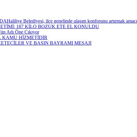
ediyesi, ilçe genelinde ulaşım konforunu artırmak amacıyla yürü
ETİMİ: 187 KİLO BOZUK ETE EL KONULDU
öz’ün Adı Öne Çıkıyor
L KAMU HİZMETİDİR
TECİLER VE BASIN BAYRAMI MESAJI