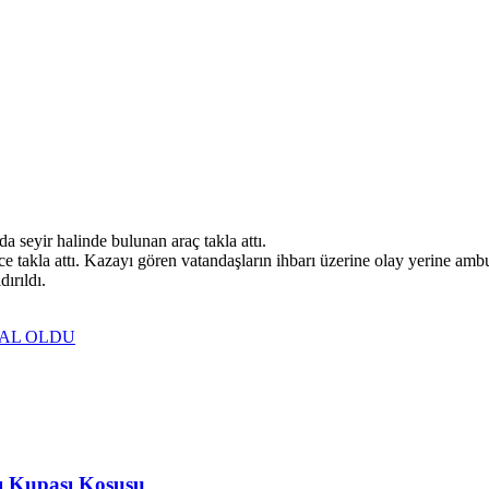
da seyir halinde bulunan araç takla attı.
 takla attı. Kazayı gören vatandaşların ihbarı üzerine olay yerine ambu
ırıldı.
MAL OLDU
ı Kupası Koşusu