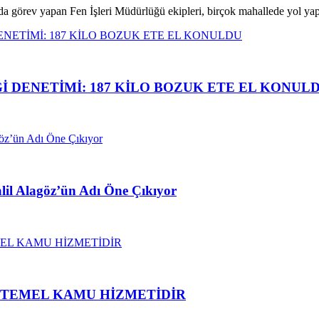
da görev yapan Fen İşleri Müdürlüğü ekipleri, birçok mahallede yol y
İ DENETİMİ: 187 KİLO BOZUK ETE EL KONUL
alil Alagöz’ün Adı Öne Çıkıyor
N TEMEL KAMU HİZMETİDİR