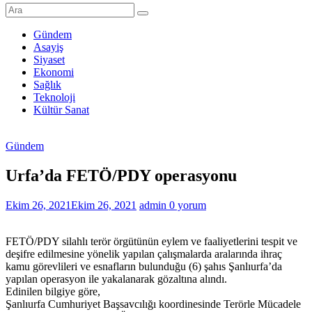
Şanlıurfa
Haberleri
Gündem
Asayiş
Son
Siyaset
Dakika
Ekonomi
Şanlıurfa
Sağlık
Haberleri
Teknoloji
Kültür Sanat
Gündem
Urfa’da FETÖ/PDY operasyonu
Ekim 26, 2021
Ekim 26, 2021
admin
0 yorum
FETÖ/PDY silahlı terör örgütünün eylem ve faaliyetlerini tespit ve
deşifre edilmesine yönelik yapılan çalışmalarda aralarında ihraç
kamu görevlileri ve esnafların bulunduğu (6) şahıs Şanlıurfa’da
yapılan operasyon ile yakalanarak gözaltına alındı.
Edinilen bilgiye göre,
Şanlıurfa Cumhuriyet Başsavcılığı koordinesinde Terörle Mücadele