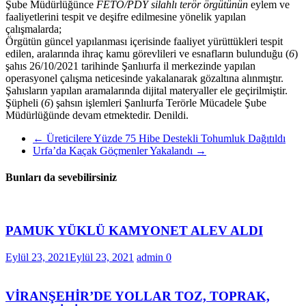
Şube Müdürlüğünce
FETÖ/PDY silahlı terör örgütünün
eylem ve
faaliyetlerini tespit ve deşifre edilmesine yönelik yapılan
çalışmalarda;
Örgütün güncel yapılanması içerisinde faaliyet yürüttükleri tespit
edilen, aralarında ihraç kamu görevlileri ve esnafların bulunduğu (
6
)
şahıs 26/10/2021 tarihinde Şanlıurfa il merkezinde yapılan
operasyonel çalışma neticesinde yakalanarak gözaltına alınmıştır.
Şahısların yapılan aramalarında dijital materyaller ele geçirilmiştir.
Şüpheli (
6
) şahsın işlemleri Şanlıurfa Terörle Mücadele Şube
Müdürlüğünde devam etmektedir. Denildi.
←
Üreticilere Yüzde 75 Hibe Destekli Tohumluk Dağıtıldı
Urfa’da Kaçak Göçmenler Yakalandı
→
Bunları da sevebilirsiniz
PAMUK YÜKLÜ KAMYONET ALEV ALDI
Eylül 23, 2021
Eylül 23, 2021
admin
0
VİRANŞEHİR’DE YOLLAR TOZ, TOPRAK,