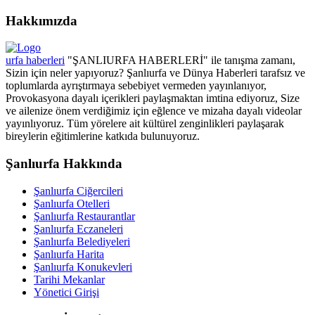
Hakkımızda
urfa haberleri
"ŞANLIURFA HABERLERİ" ile tanışma zamanı,
Sizin için neler yapıyoruz? Şanlıurfa ve Dünya Haberleri tarafsız ve
toplumlarda ayrıştırmaya sebebiyet vermeden yayınlanıyor,
Provokasyona dayalı içerikleri paylaşmaktan imtina ediyoruz, Size
ve ailenize önem verdiğimiz için eğlence ve mizaha dayalı videolar
yayınlıyoruz. Tüm yörelere ait kültürel zenginlikleri paylaşarak
bireylerin eğitimlerine katkıda bulunuyoruz.
Şanlıurfa Hakkında
Şanlıurfa Ciğercileri
Şanlıurfa Otelleri
Şanlıurfa Restaurantlar
Şanlıurfa Eczaneleri
Şanlıurfa Belediyeleri
Şanlıurfa Harita
Şanlıurfa Konukevleri
Tarihi Mekanlar
Yönetici Girişi