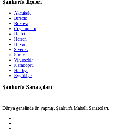
Şanlıurfa İlçeleri
Akçakale
Birecik
Bozova
Ceylanpınar
Halfeti
Harran
Hilvan
Siverek
Suruç
Viranşehir
Karaköprü
Haliliye
Eyyübiye
Şanlıurfa Sanatçıları
Dünya genelinde ün yapmış, Şanlıurfa Mahalli Sanatçıları.