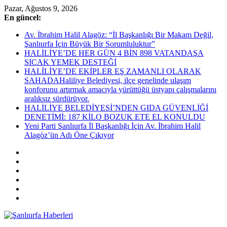
Skip
Pazar, Ağustos 9, 2026
to
En güncel:
content
Av. İbrahim Halil Alagöz: “İl Başkanlığı Bir Makam Değil,
Şanlıurfa İçin Büyük Bir Sorumluluktur”
HALİLİYE’DE HER GÜN 4 BİN 898 VATANDAŞA
SICAK YEMEK DESTEĞİ
HALİLİYE’DE EKİPLER EŞ ZAMANLI OLARAK
SAHADAHaliliye Belediyesi, ilçe genelinde ulaşım
konforunu artırmak amacıyla yürüttüğü üstyapı çalışmalarını
aralıksız sürdürüyor.
HALİLİYE BELEDİYESİ’NDEN GIDA GÜVENLİĞİ
DENETİMİ: 187 KİLO BOZUK ETE EL KONULDU
Yeni Parti Şanlıurfa İl Başkanlığı İçin Av. İbrahim Halil
Alagöz’ün Adı Öne Çıkıyor