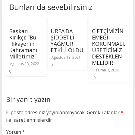
Bunları da sevebilirsiniz
Başkan
URFA’DA
ÇİFTÇİMİZİN
Kırıkçı: “Bu
ŞİDDETLİ
EMEĞİ
Hikayenin
YAĞMUR
KORUNMALI,
Kahramanı
ETKİLİ OLDU
ÜRETİCİMİZ
Milletimiz”
DESTEKLEN
Ağustos 13, 2021
MELİDİR
Ağustos 13, 2022
0
Haziran 2, 2026
0
0
Bir yanıt yazın
E-posta adresiniz yayınlanmayacak.
Gerekli alanlar
*
ile işaretlenmişlerdir
Yorum
*