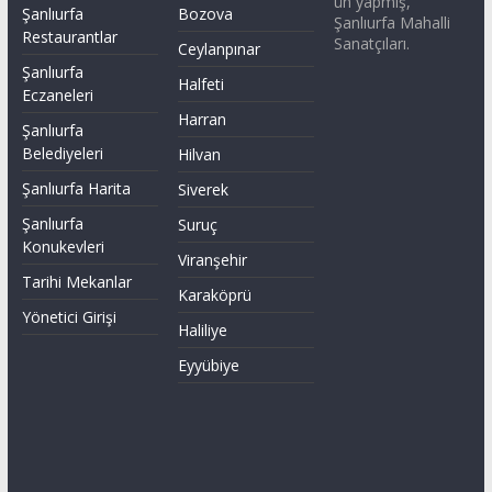
ün yapmış,
Şanlıurfa
Bozova
Şanlıurfa Mahalli
Restaurantlar
Sanatçıları.
Ceylanpınar
Şanlıurfa
Halfeti
Eczaneleri
Harran
Şanlıurfa
Belediyeleri
Hilvan
Şanlıurfa Harita
Siverek
Şanlıurfa
Suruç
Konukevleri
Viranşehir
Tarihi Mekanlar
Karaköprü
Yönetici Girişi
Haliliye
Eyyübiye