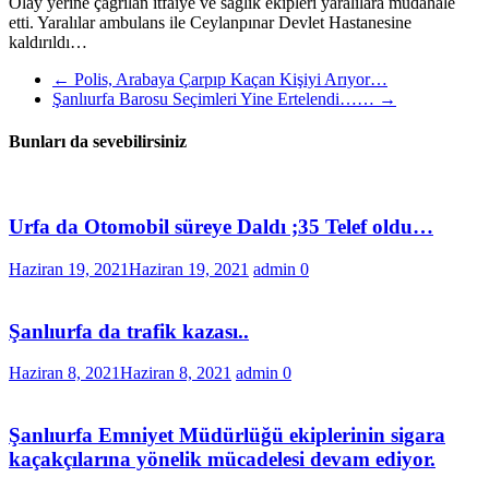
Olay yerine çağrılan itfaiye ve sağlık ekipleri yaralılara müdahale
etti. Yaralılar ambulans ile Ceylanpınar Devlet Hastanesine
kaldırıldı…
←
Polis, Arabaya Çarpıp Kaçan Kişiyi Arıyor…
Şanlıurfa Barosu Seçimleri Yine Ertelendi……
→
Bunları da sevebilirsiniz
Urfa da Otomobil süreye Daldı ;35 Telef oldu…
Haziran 19, 2021
Haziran 19, 2021
admin
0
Şanlıurfa da trafik kazası..
Haziran 8, 2021
Haziran 8, 2021
admin
0
Şanlıurfa Emniyet Müdürlüğü ekiplerinin sigara
kaçakçılarına yönelik mücadelesi devam ediyor.