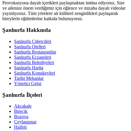
Provokasyona dayalı içerikleri paylaşmaktan imtina ediyoruz, Size
ve ailenize önem verdiğimiz için eğlence ve mizaha dayalı videolar
yayınlıyoruz. Tüm yörelere ait kültürel zenginlikleri paylaşarak
bireylerin eğitimlerine katkıda bulunuyoruz.
Şanlıurfa Hakkında
Şanlıurfa Ciğercileri
Şanlıurfa Otelleri
Şanlıurfa Restaurantlar
Şanlıurfa Eczaneleri
Şanlıurfa Belediyeleri
Şanlıurfa Harita
Şanlıurfa Konukevleri
Tarihi Mekanlar
Yönetici Girişi
Şanlıurfa İlçeleri
Akçakale
Birecik
Bozova
Ceylanpınar
Halfeti