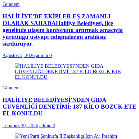
Gündem
HALİLİYE’DE EKİPLER EŞ ZAMANLI
OLARAK SAHADAHaliliye Belediyesi, ilçe
genelinde ulaşım konforunu artırmak amacıyla
yürüttüğü üstyapı çalışmalarını aralıksız
sürdürüyor.
Ağustos 5, 2026
admin
0
Gündem
HALİLİYE BELEDİYESİ’NDEN GIDA
GÜVENLİĞİ DENETİMİ: 187 KİLO BOZUK ETE
EL KONULDU
Temmuz 30, 2026
admin
0