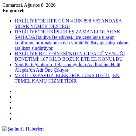
Skip
Cumartesi, Ağustos 8, 2026
to
En güncel:
content
HALİLİYE’DE HER GÜN 4 BİN 898 VATANDAŞA
SICAK YEMEK DESTEĞİ
HALİLİYE’DE EKİPLER EŞ ZAMANLI OLARAK
SAHADAHaliliye Belediyesi, ilçe genelinde ulaşım
konforunu artırmak amacıyla yürüttüğü üstyapı çalışmalarını
aralıksız sürdürüyor.
HALİLİYE BELEDİYESİ’NDEN GIDA GÜVENLİĞİ
DENETİMİ: 187 KİLO BOZUK ETE EL KONULDU
Yeni Parti Şanlıurfa İl Başkanlığı İçin Av. İbrahim Halil
Alagöz’ün Adı Öne Çıkıyor
VEKİL ÖZYAVUZ: ELEKTRİK LÜKS DEĞİL, EN
TEMEL KAMU HİZMETİDİR