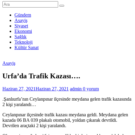
Şanlıurfa
Haberleri
Gündem
Asayiş
Son
Siyaset
Dakika
Ekonomi
Şanlıurfa
Sağlık
Haberleri
Teknoloji
Kültür Sanat
Asayiş
Urfa’da Trafik Kazası….
Haziran 27, 2021
Haziran 27, 2021
admin
0 yorum
.Şanlıurfa’nın Ceylanpınar ilçesinde meydana gelen trafik kazasında
2 kişi yaralandı…
Ceylanpınar ilçesinde trafik kazası meydana geldi. Meydana gelen
kazada 06 BA 039 plakalı otomobil, yoldan çıkarak devrildi.
Devrilen araçtaki 2 kişi yaralandı.