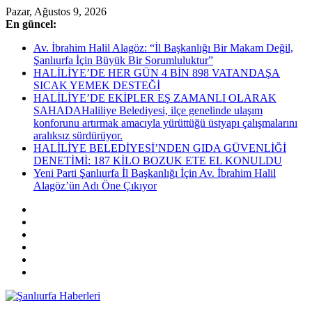
Skip
Pazar, Ağustos 9, 2026
to
En güncel:
content
Av. İbrahim Halil Alagöz: “İl Başkanlığı Bir Makam Değil,
Şanlıurfa İçin Büyük Bir Sorumluluktur”
HALİLİYE’DE HER GÜN 4 BİN 898 VATANDAŞA
SICAK YEMEK DESTEĞİ
HALİLİYE’DE EKİPLER EŞ ZAMANLI OLARAK
SAHADAHaliliye Belediyesi, ilçe genelinde ulaşım
konforunu artırmak amacıyla yürüttüğü üstyapı çalışmalarını
aralıksız sürdürüyor.
HALİLİYE BELEDİYESİ’NDEN GIDA GÜVENLİĞİ
DENETİMİ: 187 KİLO BOZUK ETE EL KONULDU
Yeni Parti Şanlıurfa İl Başkanlığı İçin Av. İbrahim Halil
Alagöz’ün Adı Öne Çıkıyor