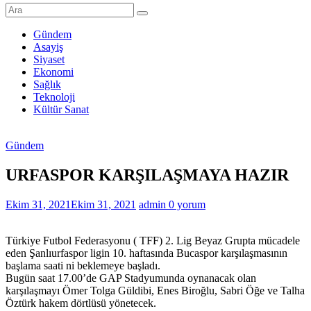
Şanlıurfa
Haberleri
Gündem
Asayiş
Son
Siyaset
Dakika
Ekonomi
Şanlıurfa
Sağlık
Haberleri
Teknoloji
Kültür Sanat
Gündem
URFASPOR KARŞILAŞMAYA HAZIR
Ekim 31, 2021
Ekim 31, 2021
admin
0 yorum
Türkiye Futbol Federasyonu ( TFF) 2. Lig Beyaz Grupta mücadele
eden Şanlıurfaspor ligin 10. haftasında Bucaspor karşılaşmasının
başlama saati ni beklemeye başladı.
Bugün saat 17.00’de GAP Stadyumunda oynanacak olan
karşılaşmayı Ömer Tolga Güldibi, Enes Biroğlu, Sabri Öğe ve Talha
Öztürk hakem dörtlüsü yönetecek.