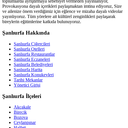
toplumlarda ayrıştırmaya sebebiyet vermeden yayınlanıyor,
Provokasyona dayalı içerikleri paylaşmaktan imtina ediyoruz, Size
ve ailenize önem verdiğimiz için eğlence ve mizaha dayalı videolar
yayınlıyoruz. Tüm yörelere ait kültürel zenginlikleri paylaşarak
bireylerin eğitimlerine katkıda bulunuyoruz.
Şanlıurfa Hakkında
Şanlıurfa Ciğercileri
Şanlıurfa Otelleri
Şanlıurfa Restaurantlar
Şanlıurfa Eczaneleri
Şanlıurfa Belediyeleri
Şanlıurfa Harita
Şanlıurfa Konukevleri
Tarihi Mekanlar
Yönetici Girişi
Şanlıurfa İlçeleri
Akçakale
Birecik
Bozova
Ceylanpınar
Halfeti