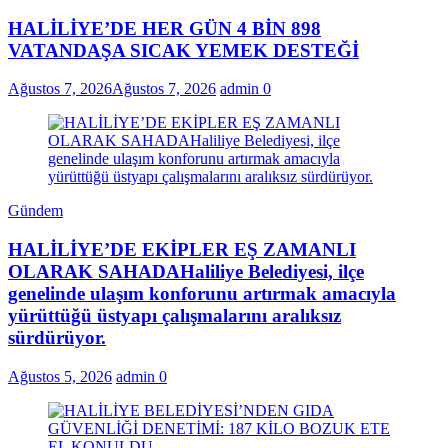
HALİLİYE’DE HER GÜN 4 BİN 898
VATANDAŞA SICAK YEMEK DESTEĞİ
Ağustos 7, 2026
Ağustos 7, 2026
admin
0
Gündem
HALİLİYE’DE EKİPLER EŞ ZAMANLI
OLARAK SAHADAHaliliye Belediyesi, ilçe
genelinde ulaşım konforunu artırmak amacıyla
yürüttüğü üstyapı çalışmalarını aralıksız
sürdürüyor.
Ağustos 5, 2026
admin
0