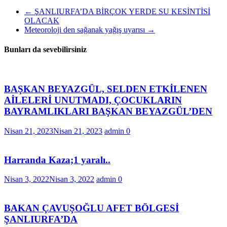
←
ŞANLIURFA’DA BİRÇOK YERDE SU KESİNTİSİ
OLACAK
Meteoroloji den sağanak yağış uyarısı
→
Bunları da sevebilirsiniz
BAŞKAN BEYAZGÜL, SELDEN ETKİLENEN
AİLELERİ UNUTMADI, ÇOCUKLARIN
BAYRAMLIKLARI BAŞKAN BEYAZGÜL’DEN
Nisan 21, 2023
Nisan 21, 2023
admin
0
Harranda Kaza;1 yaralı..
Nisan 3, 2022
Nisan 3, 2022
admin
0
BAKAN ÇAVUŞOĞLU AFET BÖLGESİ
ŞANLIURFA’DA