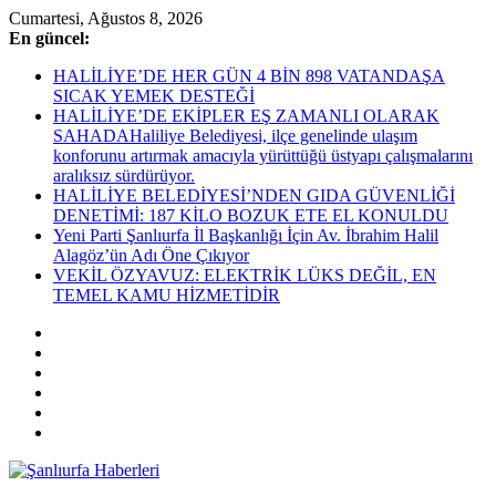
Skip
Cumartesi, Ağustos 8, 2026
to
En güncel:
content
HALİLİYE’DE HER GÜN 4 BİN 898 VATANDAŞA
SICAK YEMEK DESTEĞİ
HALİLİYE’DE EKİPLER EŞ ZAMANLI OLARAK
SAHADAHaliliye Belediyesi, ilçe genelinde ulaşım
konforunu artırmak amacıyla yürüttüğü üstyapı çalışmalarını
aralıksız sürdürüyor.
HALİLİYE BELEDİYESİ’NDEN GIDA GÜVENLİĞİ
DENETİMİ: 187 KİLO BOZUK ETE EL KONULDU
Yeni Parti Şanlıurfa İl Başkanlığı İçin Av. İbrahim Halil
Alagöz’ün Adı Öne Çıkıyor
VEKİL ÖZYAVUZ: ELEKTRİK LÜKS DEĞİL, EN
TEMEL KAMU HİZMETİDİR