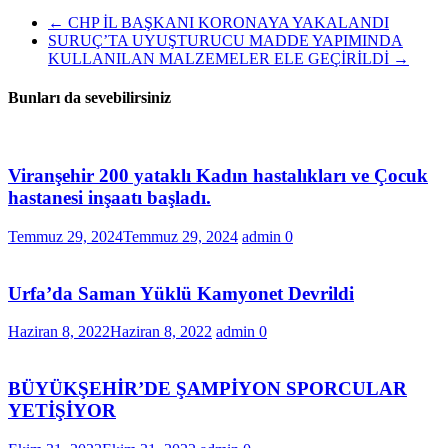
←
CHP İL BAŞKANI KORONAYA YAKALANDI
SURUÇ’TA UYUŞTURUCU MADDE YAPIMINDA
KULLANILAN MALZEMELER ELE GEÇİRİLDİ
→
Bunları da sevebilirsiniz
Viranşehir 200 yataklı Kadın hastalıkları ve Çocuk
hastanesi inşaatı başladı.
Temmuz 29, 2024
Temmuz 29, 2024
admin
0
Urfa’da Saman Yüklü Kamyonet Devrildi
Haziran 8, 2022
Haziran 8, 2022
admin
0
BÜYÜKŞEHİR’DE ŞAMPİYON SPORCULAR
YETİŞİYOR