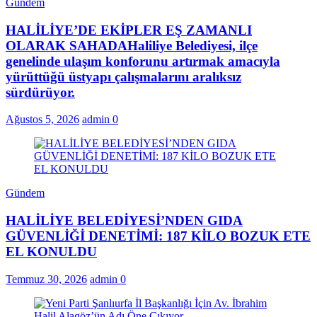
Gündem
HALİLİYE’DE EKİPLER EŞ ZAMANLI
OLARAK SAHADAHaliliye Belediyesi, ilçe
genelinde ulaşım konforunu artırmak amacıyla
yürüttüğü üstyapı çalışmalarını aralıksız
sürdürüyor.
Ağustos 5, 2026
admin
0
Gündem
HALİLİYE BELEDİYESİ’NDEN GIDA
GÜVENLİĞİ DENETİMİ: 187 KİLO BOZUK ETE
EL KONULDU
Temmuz 30, 2026
admin
0