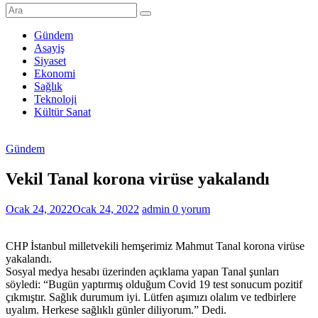
Şanlıurfa
Haberleri
Gündem
Asayiş
Son
Siyaset
Dakika
Ekonomi
Şanlıurfa
Sağlık
Haberleri
Teknoloji
Kültür Sanat
Gündem
Vekil Tanal korona virüse yakalandı
Ocak 24, 2022
Ocak 24, 2022
admin
0 yorum
CHP İstanbul milletvekili hemşerimiz Mahmut Tanal korona virüse
yakalandı.
Sosyal medya hesabı üzerinden açıklama yapan Tanal şunları
söyledi: “Bugün yaptırmış olduğum Covid 19 test sonucum pozitif
çıkmıştır. Sağlık durumum iyi. Lütfen aşımızı olalım ve tedbirlere
uyalım. Herkese sağlıklı günler diliyorum.” Dedi.