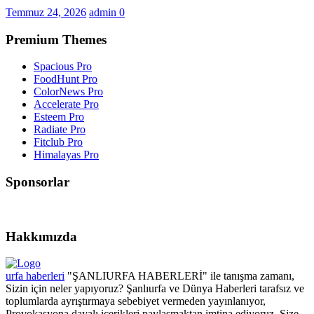
Temmuz 24, 2026
admin
0
Premium Themes
Spacious Pro
FoodHunt Pro
ColorNews Pro
Accelerate Pro
Esteem Pro
Radiate Pro
Fitclub Pro
Himalayas Pro
Sponsorlar
Hakkımızda
urfa haberleri
"ŞANLIURFA HABERLERİ" ile tanışma zamanı,
Sizin için neler yapıyoruz? Şanlıurfa ve Dünya Haberleri tarafsız ve
toplumlarda ayrıştırmaya sebebiyet vermeden yayınlanıyor,
Provokasyona dayalı içerikleri paylaşmaktan imtina ediyoruz, Size