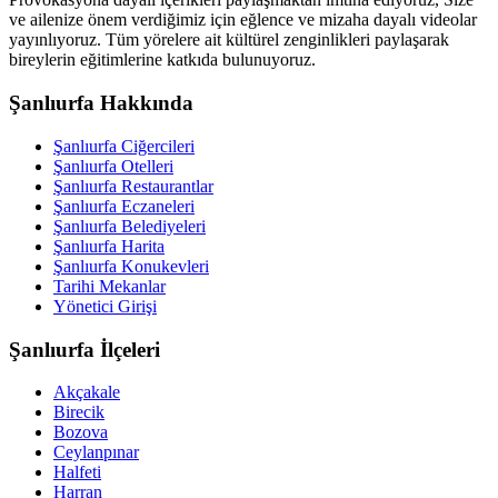
ve ailenize önem verdiğimiz için eğlence ve mizaha dayalı videolar
yayınlıyoruz. Tüm yörelere ait kültürel zenginlikleri paylaşarak
bireylerin eğitimlerine katkıda bulunuyoruz.
Şanlıurfa Hakkında
Şanlıurfa Ciğercileri
Şanlıurfa Otelleri
Şanlıurfa Restaurantlar
Şanlıurfa Eczaneleri
Şanlıurfa Belediyeleri
Şanlıurfa Harita
Şanlıurfa Konukevleri
Tarihi Mekanlar
Yönetici Girişi
Şanlıurfa İlçeleri
Akçakale
Birecik
Bozova
Ceylanpınar
Halfeti
Harran