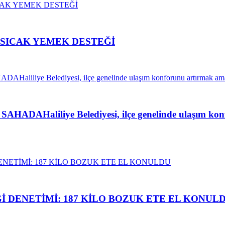
A SICAK YEMEK DESTEĞİ
liliye Belediyesi, ilçe genelinde ulaşım konfor
İ DENETİMİ: 187 KİLO BOZUK ETE EL KONUL