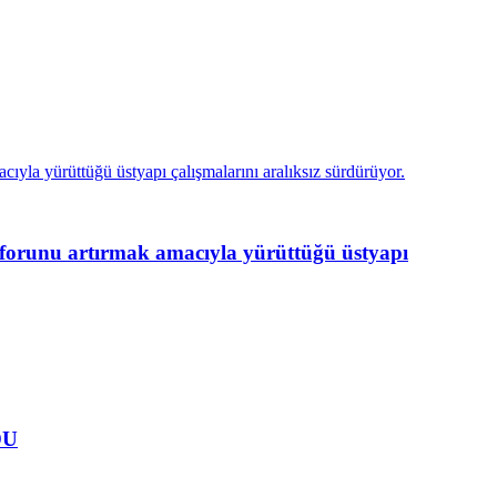
unu artırmak amacıyla yürüttüğü üstyapı
DU