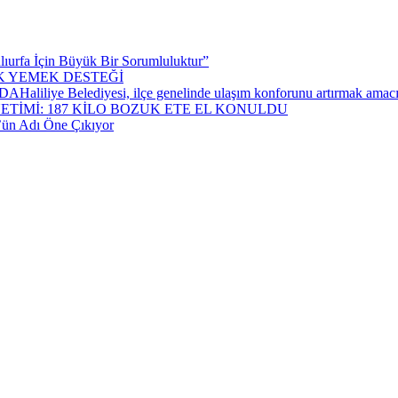
lıurfa İçin Büyük Bir Sorumluluktur”
AK YEMEK DESTEĞİ
ediyesi, ilçe genelinde ulaşım konforunu artırmak amacıyla yürü
ETİMİ: 187 KİLO BOZUK ETE EL KONULDU
öz’ün Adı Öne Çıkıyor