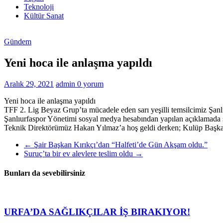
Haberleri
Teknoloji
Kültür Sanat
Gündem
Yeni hoca ile anlaşma yapıldı
Aralık 29, 2021
admin
0 yorum
Yeni hoca ile anlaşma yapıldı
TFF 2. Lig Beyaz Grup’ta mücadele eden sarı yeşilli temsilcimiz Şan
Şanlıurfaspor Yönetimi sosyal medya hesabından yapılan açıklamada ş
Teknik Direktörümüz Hakan Yılmaz’a hoş geldi derken; Kulüp Başkanı
←
Şair Başkan Kırıkçı’dan “Halfeti’de Gün Akşam oldu.”
Suruç’ta bir ev alevlere teslim oldu
→
Bunları da sevebilirsiniz
URFA’DA SAĞLIKÇILAR İŞ BIRAKIYOR!