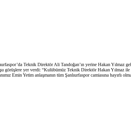
lıurfaspor’da Teknik Direktör Ali Tandoğan’ın yerine Hakan Yılmaz gel
u görüşlere yer verdi: “Kulübümüz Teknik Direktör Hakan Yılmaz ile 1,
mız Emin Yetim anlaşmanın tüm Şanlıurfaspor camiasına hayırlı olması