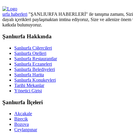
urfa haberleri
"ŞANLIURFA HABERLERİ" ile tanışma zamanı, Sizin için
dayalı içerikleri paylaşmaktan imtina ediyoruz, Size ve ailenize önem 
katkıda bulunuyoruz.
Şanlıurfa Hakkında
Şanlıurfa Ciğercileri
Şanlıurfa Otelleri
Şanlıurfa Restaurantlar
Şanlıurfa Eczaneleri
Şanlıurfa Belediyeleri
Şanlıurfa Harita
Şanlıurfa Konukevleri
Tarihi Mekanlar
Yönetici Girişi
Şanlıurfa İlçeleri
Akçakale
Birecik
Bozova
Ceylanpınar