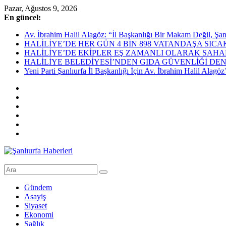
Skip
Pazar, Ağustos 9, 2026
to
En güncel:
content
Av. İbrahim Halil Alagöz: “İl Başkanlığı Bir Makam Değil, Şan
HALİLİYE’DE HER GÜN 4 BİN 898 VATANDAŞA SIC
HALİLİYE’DE EKİPLER EŞ ZAMANLI OLARAK SAHADAHaliliye Bel
HALİLİYE BELEDİYESİ’NDEN GIDA GÜVENLİĞİ DEN
Yeni Parti Şanlıurfa İl Başkanlığı İçin Av. İbrahim Halil Alag
Şanlıurfa
Haberleri
Gündem
Asayiş
Son
Siyaset
Dakika
Ekonomi
Şanlıurfa
Sağlık