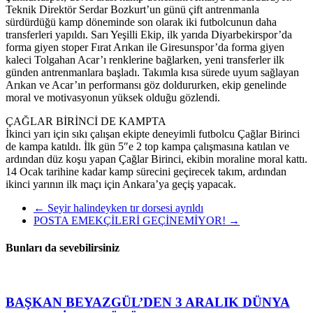
Teknik Direktör Serdar Bozkurt’un günü çift antrenmanla
sürdürdüğü kamp döneminde son olarak iki futbolcunun daha
transferleri yapıldı. Sarı Yeşilli Ekip, ilk yarıda Diyarbekirspor’da
forma giyen stoper Fırat Arıkan ile Giresunspor’da forma giyen
kaleci Tolgahan Acar’ı renklerine bağlarken, yeni transferler ilk
günden antrenmanlara başladı. Takımla kısa sürede uyum sağlayan
Arıkan ve Acar’ın performansı göz doldururken, ekip genelinde
moral ve motivasyonun yüksek olduğu gözlendi.
ÇAĞLAR BİRİNCİ DE KAMPTA
İkinci yarı için sıkı çalışan ekipte deneyimli futbolcu Çağlar Birinci
de kampa katıldı. İlk gün 5″e 2 top kampa çalışmasına katılan ve
ardından düz koşu yapan Çağlar Birinci, ekibin moraline moral kattı.
14 Ocak tarihine kadar kamp sürecini geçirecek takım, ardından
ikinci yarının ilk maçı için Ankara’ya geçiş yapacak.
←
Seyir halindeyken tır dorsesi ayrıldı
POSTA EMEKÇİLERİ GEÇİNEMİYOR!
→
Bunları da sevebilirsiniz
BAŞKAN BEYAZGÜL’DEN 3 ARALIK DÜNYA