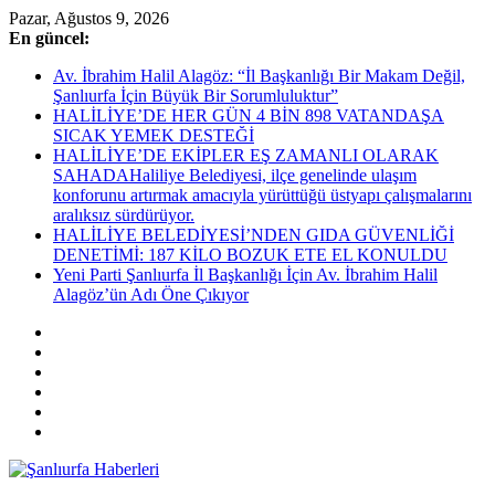
Skip
Pazar, Ağustos 9, 2026
to
En güncel:
content
Av. İbrahim Halil Alagöz: “İl Başkanlığı Bir Makam Değil,
Şanlıurfa İçin Büyük Bir Sorumluluktur”
HALİLİYE’DE HER GÜN 4 BİN 898 VATANDAŞA
SICAK YEMEK DESTEĞİ
HALİLİYE’DE EKİPLER EŞ ZAMANLI OLARAK
SAHADAHaliliye Belediyesi, ilçe genelinde ulaşım
konforunu artırmak amacıyla yürüttüğü üstyapı çalışmalarını
aralıksız sürdürüyor.
HALİLİYE BELEDİYESİ’NDEN GIDA GÜVENLİĞİ
DENETİMİ: 187 KİLO BOZUK ETE EL KONULDU
Yeni Parti Şanlıurfa İl Başkanlığı İçin Av. İbrahim Halil
Alagöz’ün Adı Öne Çıkıyor