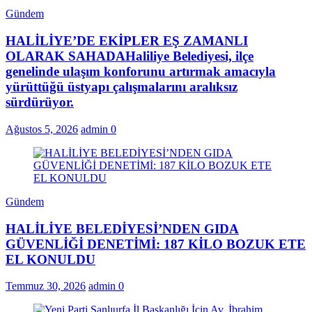
Gündem
HALİLİYE’DE EKİPLER EŞ ZAMANLI
OLARAK SAHADAHaliliye Belediyesi, ilçe
genelinde ulaşım konforunu artırmak amacıyla
yürüttüğü üstyapı çalışmalarını aralıksız
sürdürüyor.
Ağustos 5, 2026
admin
0
Gündem
HALİLİYE BELEDİYESİ’NDEN GIDA
GÜVENLİĞİ DENETİMİ: 187 KİLO BOZUK ETE
EL KONULDU
Temmuz 30, 2026
admin
0