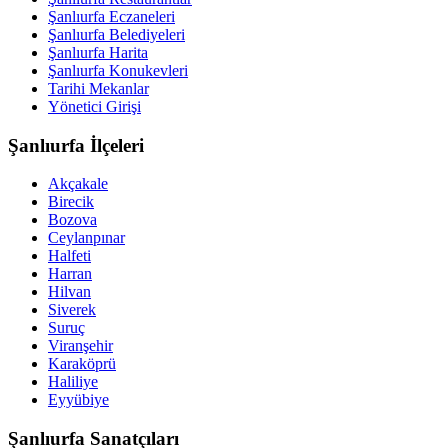
Şanlıurfa Eczaneleri
Şanlıurfa Belediyeleri
Şanlıurfa Harita
Şanlıurfa Konukevleri
Tarihi Mekanlar
Yönetici Girişi
Şanlıurfa İlçeleri
Akçakale
Birecik
Bozova
Ceylanpınar
Halfeti
Harran
Hilvan
Siverek
Suruç
Viranşehir
Karaköprü
Haliliye
Eyyübiye
Şanlıurfa Sanatçıları