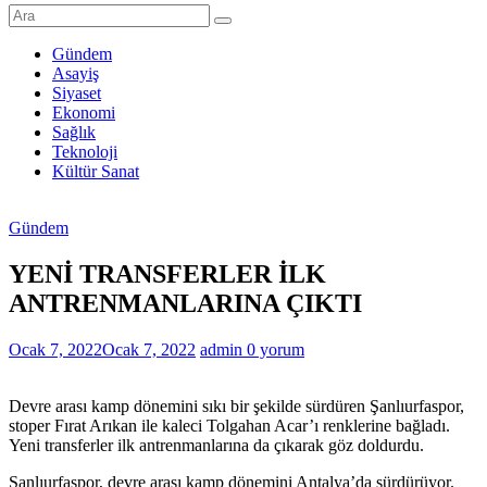
Şanlıurfa
Haberleri
Gündem
Asayiş
Son
Siyaset
Dakika
Ekonomi
Şanlıurfa
Sağlık
Haberleri
Teknoloji
Kültür Sanat
Gündem
YENİ TRANSFERLER İLK
ANTRENMANLARINA ÇIKTI
Ocak 7, 2022
Ocak 7, 2022
admin
0 yorum
Devre arası kamp dönemini sıkı bir şekilde sürdüren Şanlıurfaspor,
stoper Fırat Arıkan ile kaleci Tolgahan Acar’ı renklerine bağladı.
Yeni transferler ilk antrenmanlarına da çıkarak göz doldurdu.
Şanlıurfaspor, devre arası kamp dönemini Antalya’da sürdürüyor.