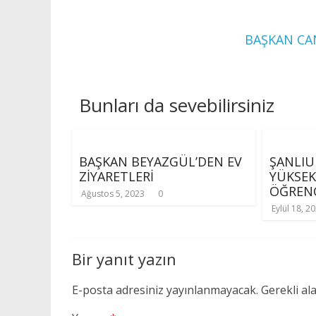
BAŞKAN CA
Bunları da sevebilirsiniz
BAŞKAN BEYAZGÜL’DEN EV
ŞANLIU
ZİYARETLERİ
YÜKSE
ÖĞRENC
Ağustos 5, 2023
0
Eylül 18, 2
Bir yanıt yazın
E-posta adresiniz yayınlanmayacak.
Gerekli al