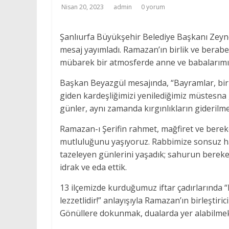
Nisan 20, 2023
admin
0 yorum
Şanlıurfa Büyükşehir Belediye Başkanı Zey
mesaj yayımladı. Ramazan’ın birlik ve berabe
mübarek bir atmosferde anne ve babalarımızı
Başkan Beyazgül mesajında, “Bayramlar, birl
giden kardeşliğimizi yenilediğimiz müstesna 
günler, aynı zamanda kırgınlıkların giderilme
Ramazan-ı Şerifin rahmet, mağfiret ve bere
mutluluğunu yaşıyoruz. Rabbimize sonsuz ha
tazeleyen günlerini yaşadık; sahurun bereket
idrak ve eda ettik.
13 ilçemizde kurduğumuz iftar çadırlarında 
lezzetlidir!” anlayışıyla Ramazan’ın birleşti
Gönüllere dokunmak, dualarda yer alabilmek iç