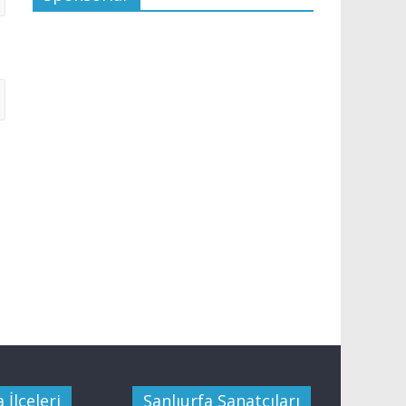
 İlçeleri
Şanlıurfa Sanatçıları