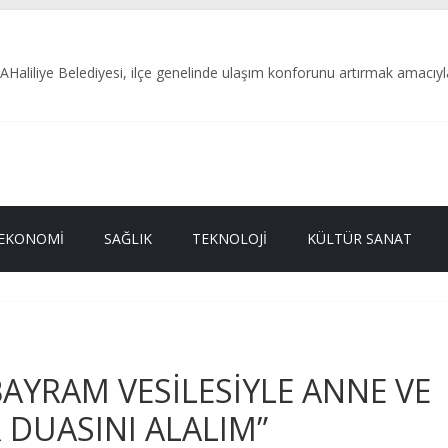
ye Belediyesi, ilçe genelinde ulaşım konforunu artırmak amacıyla yü
ETİMİ: 187 KİLO BOZUK ETE EL KONULDU
il Alagöz’ün Adı Öne Çıkıyor
L KAMU HİZMETİDİR
ETECİLER VE BASIN BAYRAMI MESAJI
EKONOMI
SAĞLIK
TEKNOLOJI
KÜLTÜR SANAT
AYRAM VESİLESİYLE ANNE VE
 DUASINI ALALIM”