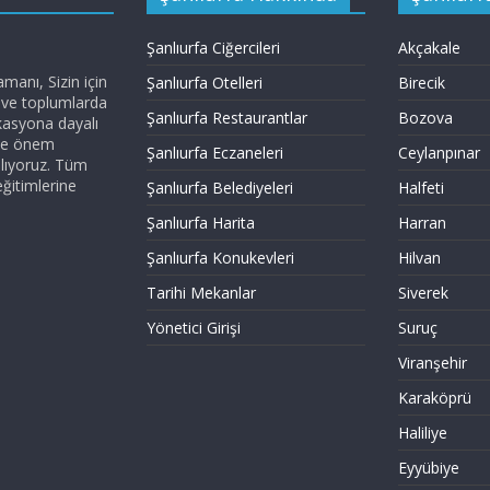
Şanlıurfa Ciğercileri
Akçakale
anı, Sizin için
Şanlıurfa Otelleri
Birecik
z ve toplumlarda
Şanlıurfa Restaurantlar
Bozova
kasyona dayalı
ize önem
Şanlıurfa Eczaneleri
Ceylanpınar
nlıyoruz. Tüm
eğitimlerine
Şanlıurfa Belediyeleri
Halfeti
Şanlıurfa Harita
Harran
Şanlıurfa Konukevleri
Hilvan
Tarihi Mekanlar
Siverek
Yönetici Girişi
Suruç
Viranşehir
Karaköprü
Haliliye
Eyyübiye