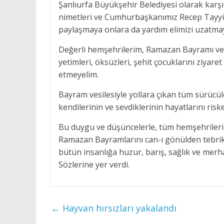
Şanlıurfa Büyükşehir Belediyesi olarak karşıl
nimetleri ve Cumhurbaşkanımız Recep Tayyip E
paylaşmaya onlara da yardım elimizi uzatma
Değerli hemşehrilerim, Ramazan Bayramı vesi
yetimleri, öksüzleri, şehit çocuklarını ziyare
etmeyelim.
Bayram vesilesiyle yollara çıkan tüm sürücüler
kendilerinin ve sevdiklerinin hayatlarını ri
Bu duygu ve düşüncelerle, tüm hemşehrileri
Ramazan Bayramlarını can-ı gönülden tebrik e
bütün insanlığa huzur, barış, sağlık ve me
Sözlerine yer verdi.
←
Hayvan hırsızları yakalandı