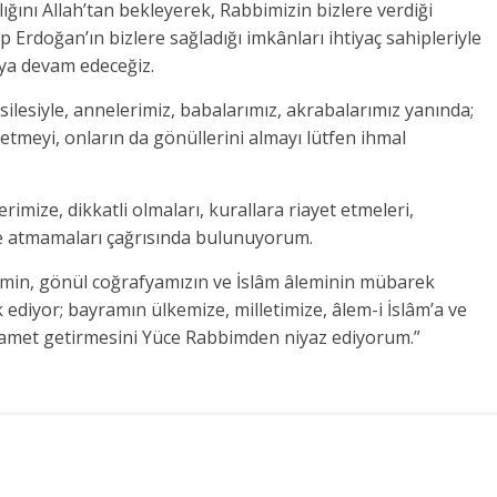
ığını Allah’tan bekleyerek, Rabbimizin bizlere verdiği
rdoğan’ın bizlere sağladığı imkânları ihtiyaç sahipleriyle
ya devam edeceğiz.
lesiyle, annelerimiz, babalarımız, akrabalarımız yanında;
t etmeyi, onların da gönüllerini almayı lütfen ihmal
imize, dikkatli olmaları, kurallara riayet etmeleri,
ske atmamaları çağrısında bulunuyorum.
min, gönül coğrafyamızın ve İslâm âleminin mübarek
diyor; bayramın ülkemize, milletimize, âlem-i İslâm’a ve
rhamet getirmesini Yüce Rabbimden niyaz ediyorum.”