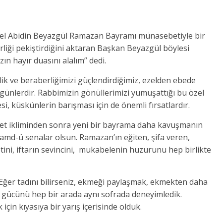
nel Abidin Beyazgül Ramazan Bayramı münasebetiyle bir
rliği pekiştirdiğini aktaran Başkan Beyazgül böylesi
n hayır duasını alalım” dedi.
ik ve beraberliğimizi güçlendirdiğimiz, ezelden ebede
günlerdir. Rabbimizin gönüllerimizi yumuşattığı bu özel
si, küskünlerin barışması için de önemli fırsatlardır.
ket ikliminden sonra yeni bir bayrama daha kavuşmanın
md-ü senalar olsun. Ramazan’ın eğiten, şifa veren,
ini, iftarın sevincini, mukabelenin huzurunu hep birlikte
“Eğer tadını bilirseniz, ekmeği paylaşmak, ekmekten daha
rici gücünü hep bir arada aynı sofrada deneyimledik.
in kıyasıya bir yarış içerisinde olduk.