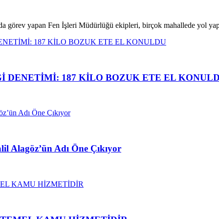
da görev yapan Fen İşleri Müdürlüğü ekipleri, birçok mahallede yol y
İ DENETİMİ: 187 KİLO BOZUK ETE EL KONUL
alil Alagöz’ün Adı Öne Çıkıyor