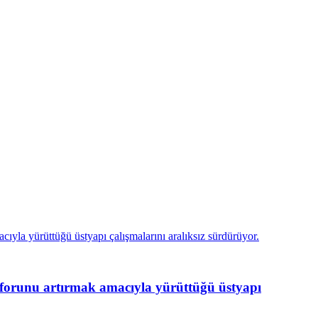
unu artırmak amacıyla yürüttüğü üstyapı