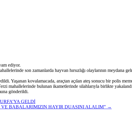
vam ediyor.
mahallelerinde son zamanlarda hayvan hırsızlığı olaylarının meydana g
ip edildi. Yaşanan kovalamacada, araçtan açılan ateş sonucu bir polis mem
Terzi mahallelerinde bulunan ikametlerinde silahlarıyla birlikte yakalandı
una gönderildi.
URFA’YA GELDİ
 VE BABALARIMIZIN HAYIR DUASINI ALALIM”
→