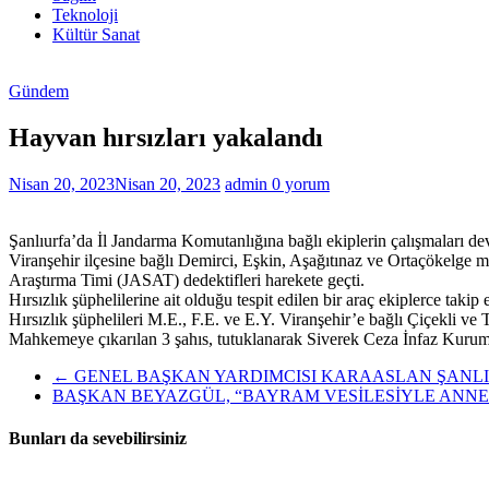
Haberleri
Teknoloji
Kültür Sanat
Gündem
Hayvan hırsızları yakalandı
Nisan 20, 2023
Nisan 20, 2023
admin
0 yorum
Şanlıurfa’da İl Jandarma Komutanlığına bağlı ekiplerin çalışmaları de
Viranşehir ilçesine bağlı Demirci, Eşkin, Aşağıtınaz ve Ortaçökelge 
Araştırma Timi (JASAT) dedektifleri harekete geçti.
Hırsızlık şüphelilerine ait olduğu tespit edilen bir araç ekiplerce tak
Hırsızlık şüphelileri M.E., F.E. ve E.Y. Viranşehir’e bağlı Çiçekli ve 
Mahkemeye çıkarılan 3 şahıs, tutuklanarak Siverek Ceza İnfaz Kurum
←
GENEL BAŞKAN YARDIMCISI KARAASLAN ŞANLI
BAŞKAN BEYAZGÜL, “BAYRAM VESİLESİYLE ANNE
Bunları da sevebilirsiniz