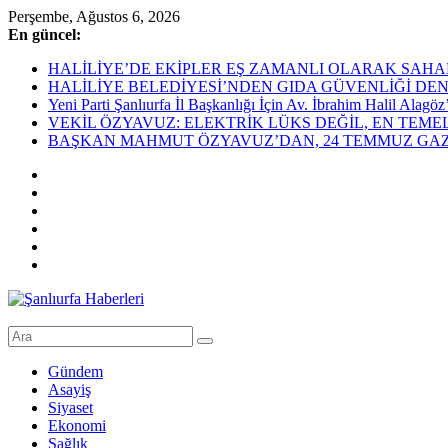
Skip
Perşembe, Ağustos 6, 2026
to
En güncel:
content
HALİLİYE’DE EKİPLER EŞ ZAMANLI OLARAK SAHADAHaliliye Bel
HALİLİYE BELEDİYESİ’NDEN GIDA GÜVENLİĞİ DEN
Yeni Parti Şanlıurfa İl Başkanlığı İçin Av. İbrahim Halil Alag
VEKİL ÖZYAVUZ: ELEKTRİK LÜKS DEĞİL, EN TEME
BAŞKAN MAHMUT ÖZYAVUZ’DAN, 24 TEMMUZ GAZE
Şanlıurfa
Haberleri
Gündem
Asayiş
Son
Siyaset
Dakika
Ekonomi
Şanlıurfa
Sağlık