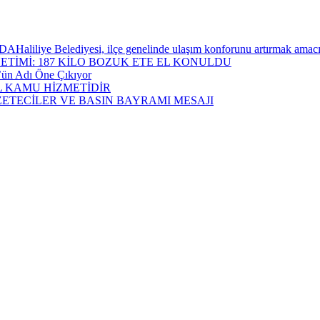
ediyesi, ilçe genelinde ulaşım konforunu artırmak amacıyla yürü
ETİMİ: 187 KİLO BOZUK ETE EL KONULDU
öz’ün Adı Öne Çıkıyor
L KAMU HİZMETİDİR
TECİLER VE BASIN BAYRAMI MESAJI