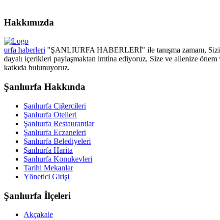
Hakkımızda
urfa haberleri
"ŞANLIURFA HABERLERİ" ile tanışma zamanı, Sizin için
dayalı içerikleri paylaşmaktan imtina ediyoruz, Size ve ailenize önem 
katkıda bulunuyoruz.
Şanlıurfa Hakkında
Şanlıurfa Ciğercileri
Şanlıurfa Otelleri
Şanlıurfa Restaurantlar
Şanlıurfa Eczaneleri
Şanlıurfa Belediyeleri
Şanlıurfa Harita
Şanlıurfa Konukevleri
Tarihi Mekanlar
Yönetici Girişi
Şanlıurfa İlçeleri
Akçakale