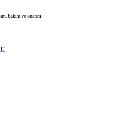
apım, bakım ve onarım
DU