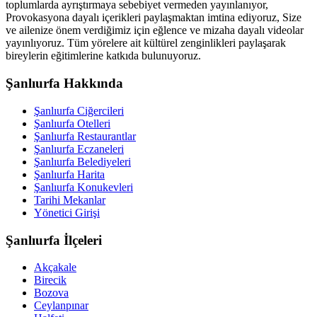
toplumlarda ayrıştırmaya sebebiyet vermeden yayınlanıyor,
Provokasyona dayalı içerikleri paylaşmaktan imtina ediyoruz, Size
ve ailenize önem verdiğimiz için eğlence ve mizaha dayalı videolar
yayınlıyoruz. Tüm yörelere ait kültürel zenginlikleri paylaşarak
bireylerin eğitimlerine katkıda bulunuyoruz.
Şanlıurfa Hakkında
Şanlıurfa Ciğercileri
Şanlıurfa Otelleri
Şanlıurfa Restaurantlar
Şanlıurfa Eczaneleri
Şanlıurfa Belediyeleri
Şanlıurfa Harita
Şanlıurfa Konukevleri
Tarihi Mekanlar
Yönetici Girişi
Şanlıurfa İlçeleri
Akçakale
Birecik
Bozova
Ceylanpınar