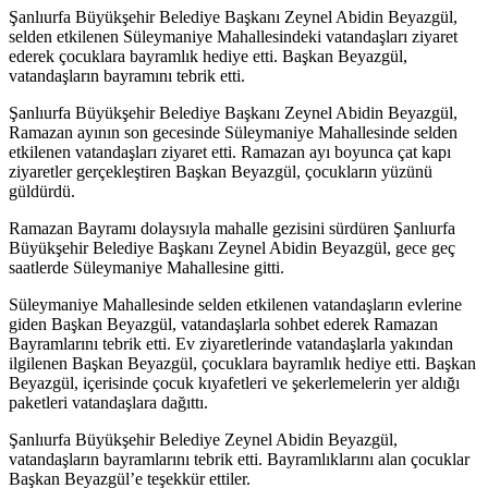
Şanlıurfa Büyükşehir Belediye Başkanı Zeynel Abidin Beyazgül,
selden etkilenen Süleymaniye Mahallesindeki vatandaşları ziyaret
ederek çocuklara bayramlık hediye etti. Başkan Beyazgül,
vatandaşların bayramını tebrik etti.
Şanlıurfa Büyükşehir Belediye Başkanı Zeynel Abidin Beyazgül,
Ramazan ayının son gecesinde Süleymaniye Mahallesinde selden
etkilenen vatandaşları ziyaret etti. Ramazan ayı boyunca çat kapı
ziyaretler gerçekleştiren Başkan Beyazgül, çocukların yüzünü
güldürdü.
Ramazan Bayramı dolaysıyla mahalle gezisini sürdüren Şanlıurfa
Büyükşehir Belediye Başkanı Zeynel Abidin Beyazgül, gece geç
saatlerde Süleymaniye Mahallesine gitti.
Süleymaniye Mahallesinde selden etkilenen vatandaşların evlerine
giden Başkan Beyazgül, vatandaşlarla sohbet ederek Ramazan
Bayramlarını tebrik etti. Ev ziyaretlerinde vatandaşlarla yakından
ilgilenen Başkan Beyazgül, çocuklara bayramlık hediye etti. Başkan
Beyazgül, içerisinde çocuk kıyafetleri ve şekerlemelerin yer aldığı
paketleri vatandaşlara dağıttı.
Şanlıurfa Büyükşehir Belediye Zeynel Abidin Beyazgül,
vatandaşların bayramlarını tebrik etti. Bayramlıklarını alan çocuklar
Başkan Beyazgül’e teşekkür ettiler.