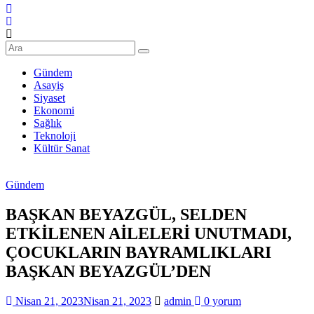
Şanlıurfa
Haberleri
Son
Dakika
Gündem
Şanlıurfa
Asayiş
Haberleri
Siyaset
Ekonomi
Sağlık
Teknoloji
Kültür Sanat
Gündem
BAŞKAN BEYAZGÜL, SELDEN
ETKİLENEN AİLELERİ UNUTMADI,
ÇOCUKLARIN BAYRAMLIKLARI
BAŞKAN BEYAZGÜL’DEN
Nisan 21, 2023
Nisan 21, 2023
admin
0 yorum