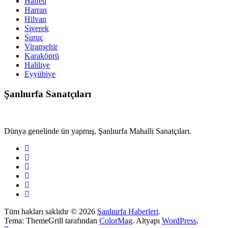
Halfeti
Harran
Hilvan
Siverek
Suruç
Viranşehir
Karaköprü
Haliliye
Eyyübiye
Şanlıurfa Sanatçıları
Dünya genelinde ün yapmış, Şanlıurfa Mahalli Sanatçıları.
Tüm hakları saklıdır © 2026
Şanlıurfa Haberleri
.
Tema: ThemeGrill tarafından
ColorMag
. Altyapı
WordPress
.