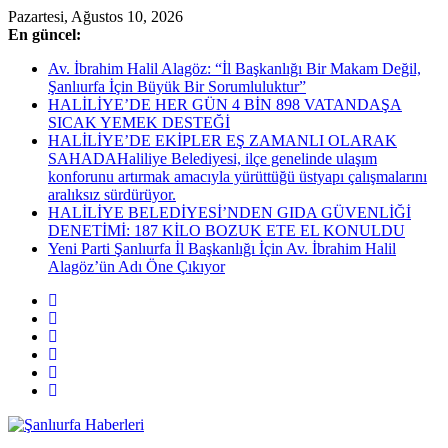
Skip
Pazartesi, Ağustos 10, 2026
to
En güncel:
content
Av. İbrahim Halil Alagöz: “İl Başkanlığı Bir Makam Değil,
Şanlıurfa İçin Büyük Bir Sorumluluktur”
HALİLİYE’DE HER GÜN 4 BİN 898 VATANDAŞA
SICAK YEMEK DESTEĞİ
HALİLİYE’DE EKİPLER EŞ ZAMANLI OLARAK
SAHADAHaliliye Belediyesi, ilçe genelinde ulaşım
konforunu artırmak amacıyla yürüttüğü üstyapı çalışmalarını
aralıksız sürdürüyor.
HALİLİYE BELEDİYESİ’NDEN GIDA GÜVENLİĞİ
DENETİMİ: 187 KİLO BOZUK ETE EL KONULDU
Yeni Parti Şanlıurfa İl Başkanlığı İçin Av. İbrahim Halil
Alagöz’ün Adı Öne Çıkıyor