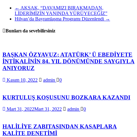
←
AKSAK, “DAVAMIZI BIRAKMADAN,
LİDERİMİZİN YANINDA YÜRÜYECEĞİZ”
Hilvan’da Bayramlaşma Programı Düzenlendi
→
Bunları da sevebilirsiniz
BAŞKAN ÖZYAVUZ; ATATÜRK’ Ü EBEDİYETE
İNTİKALİNİN 84. YIL DÖNÜMÜNDE SAYGIYLA
ANIYORUZ
Kasım 10, 2022
admin
0
KURTULUŞ KOŞUSUNU BOZKARA KAZANDI
Mart 31, 2022
Mart 31, 2022
admin
0
HALİLİYE ZABITASINDAN KASAPLARA
KALİTE DENETİMİ