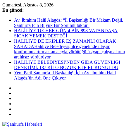
Skip
Cumartesi, Ağustos 8, 2026
to
En güncel:
content
Av. İbrahim Halil Alagöz: “İl Başkanlığı Bir Makam Değil,
Şanlıurfa İçin Büyük Bir Sorumluluktur”
HALİLİYE’DE HER GÜN 4 BİN 898 VATANDAŞA
SICAK YEMEK DESTEĞİ
HALİLİYE’DE EKİPLER EŞ ZAMANLI OLARAK
SAHADAHaliliye Belediyesi, ilçe genelinde ulaşım
konforunu artırmak amacıyla yürüttüğü üstyapı çalışmalarını
aralıksız sürdürüyor.
HALİLİYE BELEDİYESİ’NDEN GIDA GÜVENLİĞİ
DENETİMİ: 187 KİLO BOZUK ETE EL KONULDU
Yeni Parti Şanlıurfa İl Başkanlığı İçin Av. İbrahim Halil
Alagöz’ün Adı Öne Çıkıyor