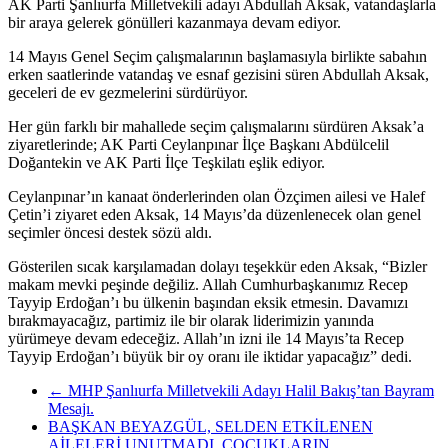
AK Parti Şanlıurfa Milletvekili adayı Abdullah Aksak, vatandaşlarla
bir araya gelerek gönülleri kazanmaya devam ediyor.
14 Mayıs Genel Seçim çalışmalarının başlamasıyla birlikte sabahın
erken saatlerinde vatandaş ve esnaf gezisini süren Abdullah Aksak,
geceleri de ev gezmelerini sürdürüyor.
Her gün farklı bir mahallede seçim çalışmalarını sürdüren Aksak’a
ziyaretlerinde; AK Parti Ceylanpınar İlçe Başkanı Abdülcelil
Doğantekin ve AK Parti İlçe Teşkilatı eşlik ediyor.
Ceylanpınar’ın kanaat önderlerinden olan Özçimen ailesi ve Halef
Çetin’i ziyaret eden Aksak, 14 Mayıs’da düzenlenecek olan genel
seçimler öncesi destek sözü aldı.
Gösterilen sıcak karşılamadan dolayı teşekkür eden Aksak, “Bizler
makam mevki peşinde değiliz. Allah Cumhurbaşkanımız Recep
Tayyip Erdoğan’ı bu ülkenin başından eksik etmesin. Davamızı
bırakmayacağız, partimiz ile bir olarak liderimizin yanında
yürümeye devam edeceğiz. Allah’ın izni ile 14 Mayıs’ta Recep
Tayyip Erdoğan’ı büyük bir oy oranı ile iktidar yapacağız” dedi.
←
MHP Şanlıurfa Milletvekili Adayı Halil Bakış’tan Bayram
Mesajı.
BAŞKAN BEYAZGÜL, SELDEN ETKİLENEN
AİLELERİ UNUTMADI, ÇOCUKLARIN