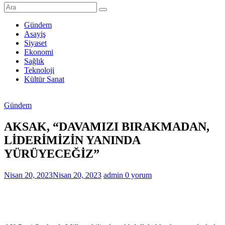
Şanlıurfa
Haberleri
Gündem
Asayiş
Son
Siyaset
Dakika
Ekonomi
Şanlıurfa
Sağlık
Haberleri
Teknoloji
Kültür Sanat
Gündem
AKSAK, “DAVAMIZI BIRAKMADAN,
LİDERİMİZİN YANINDA
YÜRÜYECEĞİZ”
Nisan 20, 2023
Nisan 20, 2023
admin
0 yorum