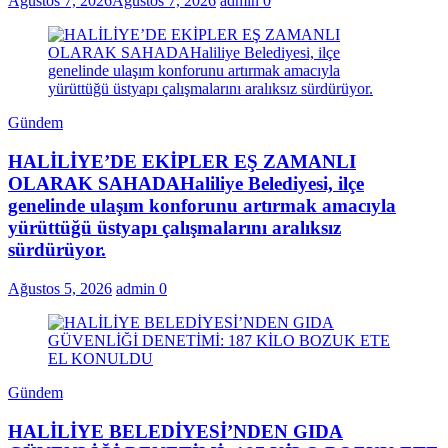
Ağustos 7, 2026
Ağustos 7, 2026
admin
0
Gündem
HALİLİYE’DE EKİPLER EŞ ZAMANLI
OLARAK SAHADAHaliliye Belediyesi, ilçe
genelinde ulaşım konforunu artırmak amacıyla
yürüttüğü üstyapı çalışmalarını aralıksız
sürdürüyor.
Ağustos 5, 2026
admin
0
Gündem
HALİLİYE BELEDİYESİ’NDEN GIDA