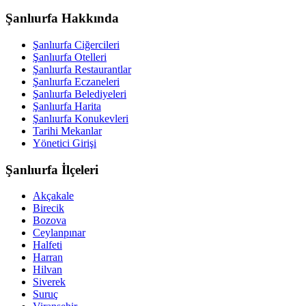
Şanlıurfa Hakkında
Şanlıurfa Ciğercileri
Şanlıurfa Otelleri
Şanlıurfa Restaurantlar
Şanlıurfa Eczaneleri
Şanlıurfa Belediyeleri
Şanlıurfa Harita
Şanlıurfa Konukevleri
Tarihi Mekanlar
Yönetici Girişi
Şanlıurfa İlçeleri
Akçakale
Birecik
Bozova
Ceylanpınar
Halfeti
Harran
Hilvan
Siverek
Suruç