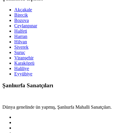
Akçakale
Birecik
Bozova
Ceylanpınar
Halfeti
Harran
Hilvan
Siverek
Suruç
Viranşehir
Karaköprü
Haliliye
Eyyübiye
Şanlıurfa Sanatçıları
Dünya genelinde ün yapmış, Şanlıurfa Mahalli Sanatçıları.