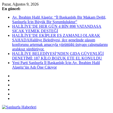
Skip
Pazar, Ağustos 9, 2026
to
En güncel:
content
Av. İbrahim Halil Alagöz: “İl Başkanlığı Bir Makam Değil,
Şanlıurfa İçin Büyük Bir Sorumluluktur”
HALİLİYE’DE HER GÜN 4 BİN 898 VATANDAŞA
SICAK YEMEK DESTEĞİ
HALİLİYE’DE EKİPLER EŞ ZAMANLI OLARAK
SAHADAHaliliye Belediyesi, ilçe genelinde ulaşım
konforunu artırmak amacıyla yürüttüğü üstyapı çalışmalarını
aralıksız sürdürüyor.
HALİLİYE BELEDİYESİ’NDEN GIDA GÜVENLİĞİ
DENETİMİ: 187 KİLO BOZUK ETE EL KONULDU
Yeni Parti Şanlıurfa İl Başkanlığı İçin Av. İbrahim Halil
Alagöz’ün Adı Öne Çıkıyor