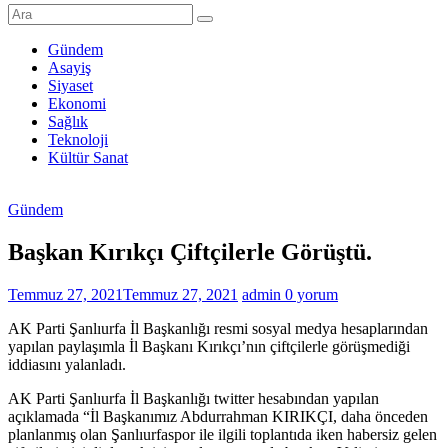
Şanlıurfa
Haberleri
Gündem
Asayiş
Son
Siyaset
Dakika
Ekonomi
Şanlıurfa
Sağlık
Haberleri
Teknoloji
Kültür Sanat
Gündem
Başkan Kırıkçı Çiftçilerle Görüştü.
Temmuz 27, 2021
Temmuz 27, 2021
admin
0 yorum
AK Parti Şanlıurfa İl Başkanlığı resmi sosyal medya hesaplarından
yapılan paylaşımla İl Başkanı Kırıkçı’nın çiftçilerle görüşmediği
iddiasını yalanladı.
AK Parti Şanlıurfa İl Başkanlığı twitter hesabından yapılan
açıklamada “İl Başkanımız Abdurrahman KIRIKÇI, daha önceden
planlanmış olan Şanlıurfaspor ile ilgili toplantıda iken habersiz gelen