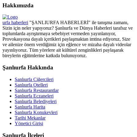
Hakkımızda
urfa haberleri
"ŞANLIURFA HABERLERİ" ile tanışma zamanı,
Sizin için neler yapıyoruz? Şanlıurfa ve Dünya Haberleri tarafsız ve
toplumlarda ayrıştırmaya sebebiyet vermeden yayınlanıyor,
Provokasyona dayalı içerikleri paylaşmaktan imtina ediyoruz, Size
ve ailenize önem verdiğimiz için eğlence ve mizaha dayalı videolar
yayınlıyoruz. Tüm yörelere ait kültürel zenginlikleri paylaşarak
bireylerin eğitimlerine katkıda bulunuyoruz.
Şanlıurfa Hakkında
Şanlıurfa Ciğercileri
Şanlıurfa Otelleri
Şanlıurfa Restaurantlar
Şanlıurfa Eczaneleri
Şanlıurfa Belediyeleri
Şanlıurfa Harita
Şanlıurfa Konukevleri
Tarihi Mekanlar
Yönetici Girişi
Şanlıurfa İlçeleri