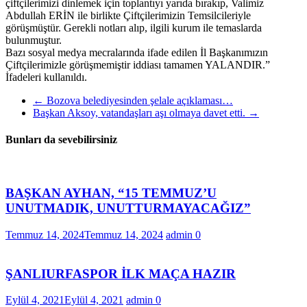
çiftçilerimizi dinlemek için toplantıyı yarıda bırakıp, Valimiz
Abdullah ERİN ile birlikte Çiftçilerimizin Temsilcileriyle
görüşmüştür. Gerekli notları alıp, ilgili kurum ile temaslarda
bulunmuştur.
Bazı sosyal medya mecralarında ifade edilen İl Başkanımızın
Çiftçilerimizle görüşmemiştir iddiası tamamen YALANDIR.”
İfadeleri kullanıldı.
←
Bozova belediyesinden şelale açıklaması…
Başkan Aksoy, vatandaşları aşı olmaya davet etti.
→
Bunları da sevebilirsiniz
BAŞKAN AYHAN, “15 TEMMUZ’U
UNUTMADIK, UNUTTURMAYACAĞIZ”
Temmuz 14, 2024
Temmuz 14, 2024
admin
0
ŞANLIURFASPOR İLK MAÇA HAZIR
Eylül 4, 2021
Eylül 4, 2021
admin
0